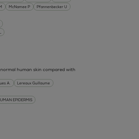
 M
McNamee P
Pfannenbecker U
L
in normal human skin compared with
ues A.
Lereaux Guillaume
UMAN EPIDERMIS