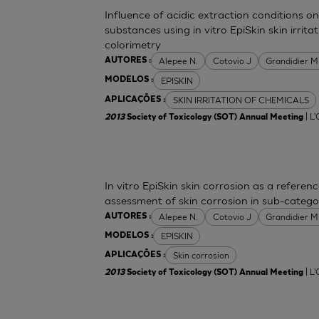
Influence of acidic extraction conditions 
substances using in vitro EpiSkin skin irri
colorimetry
Alepee N.
Cotovio J
Grandidier 
AUTORES :
EPISKIN
MODELOS :
SKIN IRRITATION OF CHEMICALS
APLICAÇÕES :
| L
2013
Society of Toxicology (SOT) Annual Meeting
In vitro EpiSkin skin corrosion as a refer
assessment of skin corrosion in sub-categor
Alepee N.
Cotovio J
Grandidier 
AUTORES :
EPISKIN
MODELOS :
Skin corrosion
APLICAÇÕES :
| L
2013
Society of Toxicology (SOT) Annual Meeting