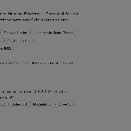
d Human Epidermis: Potential for the
actions between Skin Allergens and
Elbayed Karim
Lepoittevin Jean-Pierre
s
Piotto Martial
DERMIS
de Dermatochimie, UMR 7177 - Institut Le Bel
acid derivative (LR2412): in vitro
piskin™.
t D
Galey J B
Michelet JF
Olive C