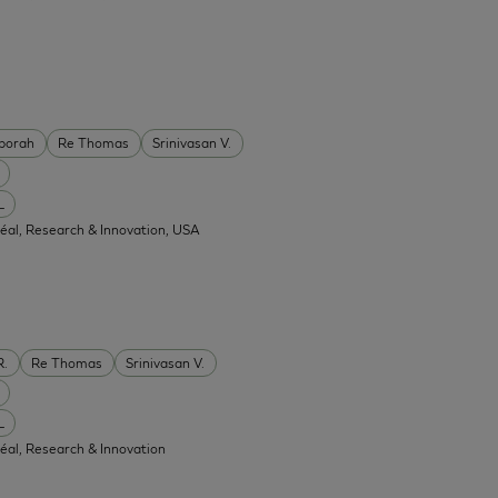
borah
Re Thomas
Srinivasan V.
L
réal, Research & Innovation, USA
R.
Re Thomas
Srinivasan V.
L
réal, Research & Innovation