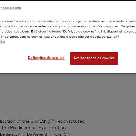
SKIN IRRITATION OF COSMETICS
r sem aceitar
S, Department of Drug Sciences, Laboratory of
598
m cookie? Se você topar, nosso site vai funcionar do jeito que deve ser, oferecendo a melh
m conteúdos, recursos de redes sociais, produtos e serviços que são a sua cara. Se quise
 coisa, tudo bem. É só clicar no botão “Definição de cookies” no link disponível no roda
importante, sem os cookies, sua experiência pode não ser aquela beleza, ok?
ais
AS A REFERENCE TEST METHOD IN
SKIN CORROSION IN SUB-CATEGORIES
Definições de cookies
Aceitar todos os cookies
 H
idation of the SkinEthic™ Reconstituted
he Prediction of Eye Irritation.
De Smedt A
De Wever B
Faller C