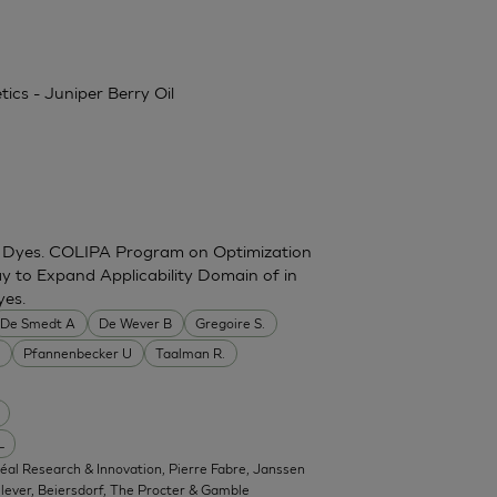
tics - Juniper Berry Oil
for Dyes. COLIPA Program on Optimization
y to Expand Applicability Domain of in
yes.
De Smedt A
De Wever B
Gregoire S.
.
Pfannenbecker U
Taalman R.
L
réal Research & Innovation, Pierre Fabre, Janssen
ever, Beiersdorf, The Procter & Gamble