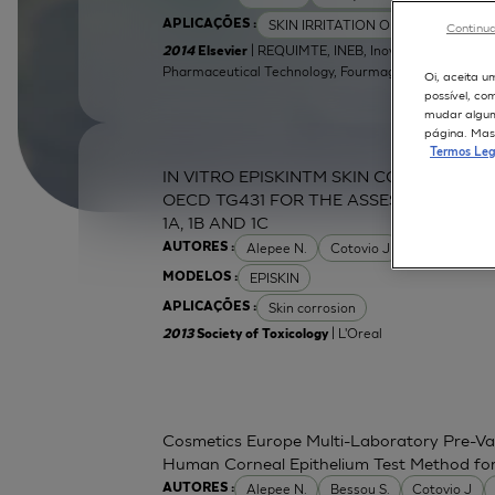
SKIN IRRITATION OF CHEMICALS
APLICAÇÕES :
Continua
| REQUIMTE, INEB, Inovapotek, IINFACT
2014
Elsevier
Pharmaceutical Technology, Fourmag Lda
Oi, aceita u
possível, co
mudar alguma
página. Mas 
Termos Leg
IN VITRO EPISKINTM SKIN CORROSION 
OECD TG431 FOR THE ASSESSMENT OF 
1A, 1B AND 1C
Alepee N.
Cotovio J
Grandidier M
AUTORES :
EPISKIN
MODELOS :
Skin corrosion
APLICAÇÕES :
| L'Oreal
2013
Society of Toxicology
Cosmetics Europe Multi-Laboratory Pre-Val
Human Corneal Epithelium Test Method for t
Alepee N.
Bessou S.
Cotovio J
AUTORES :