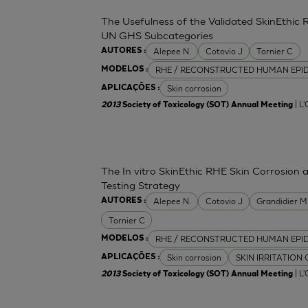
The Usefulness of the Validated SkinEthic 
UN GHS Subcategories
Alepee N.
Cotovio J
Tornier C
AUTORES :
RHE / RECONSTRUCTED HUMAN EPI
MODELOS :
Skin corrosion
APLICAÇÕES :
| L
2013
Society of Toxicology (SOT) Annual Meeting
The In vitro SkinEthic RHE Skin Corrosion 
Testing Strategy
Alepee N.
Cotovio J
Grandidier 
AUTORES :
Tornier C
RHE / RECONSTRUCTED HUMAN EPI
MODELOS :
Skin corrosion
SKIN IRRITATION
APLICAÇÕES :
| L
2013
Society of Toxicology (SOT) Annual Meeting