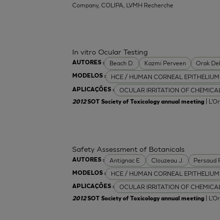
Company, COLIPA, LVMH Recherche
In vitro Ocular Testing
Beach D.
Kazmi Perveen
Orak De
AUTORES :
HCE / HUMAN CORNEAL EPITHELIUM
MODELOS :
OCULAR IRRITATION OF CHEMICA
APLICAÇÕES :
| L'O
2012
SOT Society of Toxicology annual meeting
Safety Assessment of Botanicals
Antignac E.
Clouzeau J.
Persaud 
AUTORES :
HCE / HUMAN CORNEAL EPITHELIUM
MODELOS :
OCULAR IRRITATION OF CHEMICA
APLICAÇÕES :
| L'O
2012
SOT Society of Toxicology annual meeting