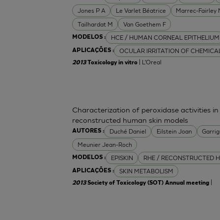
Jones P A
Le Varlet Béatrice
Marrec-Fairley
Tailhardat M
Van Goethem F
HCE / HUMAN CORNEAL EPITHELIUM
MODELOS :
OCULAR IRRITATION OF CHEMICA
APLICAÇÕES :
| L'Oreal
2013
Toxicology in vitro
Characterization of peroxidase activities 
reconstructed human skin models
Duché Daniel
Eilstein Joan
Garrig
AUTORES :
Meunier Jean-Roch
EPISKIN
RHE / RECONSTRUCTED H
MODELOS :
SKIN METABOLISM
APLICAÇÕES :
|
2013
Society of Toxicology (SOT) Annual meeting