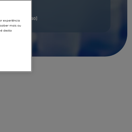
documents
[21 - 40]
or experiência
r saber mais ou
pé desta