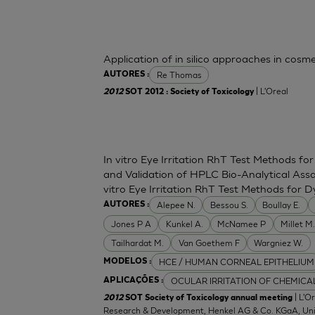
Application of in silico approaches in cosme
Re Thomas
AUTORES :
| L'Oreal
2012
SOT 2012 : Society of Toxicology
In vitro Eye Irritation RhT Test Methods 
and Validation of HPLC Bio-Analytical Assa
vitro Eye Irritation RhT Test Methods for D
Alepee N.
Bessou S.
Boullay E.
AUTORES :
Jones P A
Kunkel A.
McNamee P
Millet M
Tailhardat M.
Van Goethem F
Wargniez W.
HCE / HUMAN CORNEAL EPITHELIUM
MODELOS :
OCULAR IRRITATION OF CHEMICA
APLICAÇÕES :
| L'O
2012
SOT Society of Toxicology annual meeting
Research & Development, Henkel AG & Co. KGaA, Unil