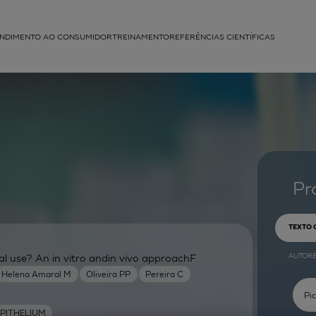
NDIMENTO AO CONSUMIDOR
TREINAMENTO
REFERÊNCIAS CIENTÍFICAS
APLICAÇÕES
struída
Pr
TEXTO
AUTOR
cal use? An in vitro andin vivo approachF
Helena Amaral M
Oliveira PP
Pereira C
PITHELIUM