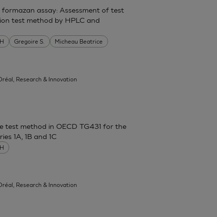
on formazan assay: Assessment of test
tation test method by HPLC and
MH
Gregoire S.
Micheau Beatrice
'Oréal, Research & Innovation
ence test method in OECD TG431 for the
ies 1A, 1B and 1C
MH
'Oréal, Research & Innovation