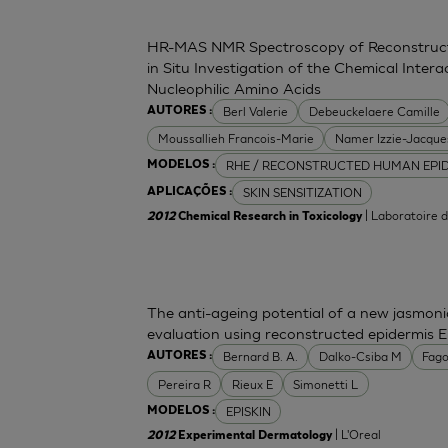
HR-MAS NMR Spectroscopy of Reconstructe
in Situ Investigation of the Chemical Inter
Nucleophilic Amino Acids
Berl Valerie
Debeuckelaere Camille
AUTORES :
Moussallieh Francois-Marie
Namer Izzie-Jacque
RHE / RECONSTRUCTED HUMAN EPI
MODELOS :
SKIN SENSITIZATION
APLICAÇÕES :
| Laboratoire 
2012
Chemical Research in Toxicology
The anti-ageing potential of a new jasmonic 
evaluation using reconstructed epidermis E
Bernard B. A.
Dalko-Csiba M
Fago
AUTORES :
Pereira R
Rieux E
Simonetti L
EPISKIN
MODELOS :
| L'Oreal
2012
Experimental Dermatology