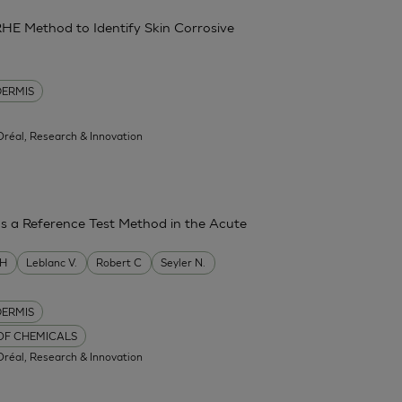
RHE Method to Identify Skin Corrosive
DERMIS
'Oréal, Research & Innovation
as a Reference Test Method in the Acute
MH
Leblanc V.
Robert C
Seyler N.
DERMIS
 OF CHEMICALS
'Oréal, Research & Innovation