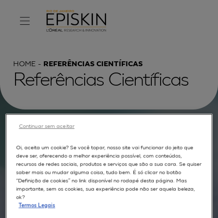
HOME
REFERÊNCIAS CIENTÍFICAS
Referências Científicas
Procurar por :
Continuar sem aceitar
Oi, aceita um cookie? Se você topar, nosso site vai funcionar do jeito que
TEXTO COMPLETO
MODELOS
APLICAÇÕES
deve ser, oferecendo a melhor experiência possível, com conteúdos,
recursos de redes sociais, produtos e serviços que são a sua cara. Se quiser
AUTORES
saber mais ou mudar alguma coisa, tudo bem. É só clicar no botão
“Definição de cookies” no link disponível no rodapé desta página. Mas
importante, sem os cookies, sua experiência pode não ser aquela beleza,
ok?
Termos Legais