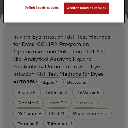
Definições de cookies
Aceitar todos os cookies
In vitro Eye Irritation RhT Test Methods
for Dyes. COLIPA Program on
Optimization and Validation of HPLC
Bio-Analytical Assay to Expand
Applicability Domain of in vitro Eye
Irritation RhT Test Methods for Dyes.
Alepee N.
Bessou S.
AUTORES :
Boullay E.
De Smedt A
De Wever B
Gregoire S.
Jones P A
Kunkel A.
McNamee P
Millet M.
Pfannenbecker U
Taalman R.
Tailhardat M.