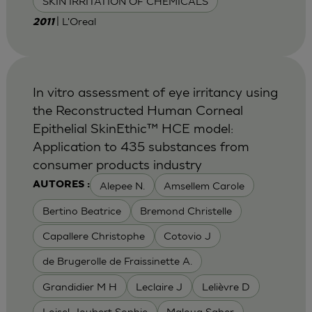
SKIN IRRITATION OF CHEMICALS
| L'Oreal
2011
In vitro assessment of eye irritancy using
the Reconstructed Human Corneal
Epithelial SkinEthic™ HCE model:
Application to 435 substances from
consumer products industry
Alepee N.
Amsellem Carole
AUTORES :
Bertino Beatrice
Bremond Christelle
Capallere Christophe
Cotovio J
de Brugerolle de Fraissinette A.
Grandidier M H
Leclaire J
Lelièvre D
Loisel-Joubert Sophie
Maloug Saber