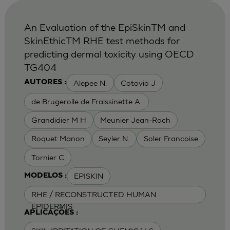
An Evaluation of the EpiSkinTM and
SkinEthicTM RHE test methods for
predicting dermal toxicity using OECD
TG404
Alepee N.
Cotovio J
AUTORES :
de Brugerolle de Fraissinette A.
Grandidier M H
Meunier Jean-Roch
Roquet Manon
Seyler N.
Soler Francoise
Tornier C
EPISKIN
MODELOS :
RHE / RECONSTRUCTED HUMAN
EPIDERMIS
APLICAÇÕES :