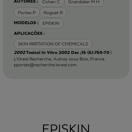
Cohen C
Grandidier M H
AUTORES :
Portes P
Roguet R
EPISKIN
MODELOS :
APLICAÇÕES :
SKIN IRRITATION OF CHEMICALS
|
2002
Toxicol In Vitro 2002 Dec ;16 (6):765-70
L'Oreal Recherche, Aulnay sous Bois, France.
pportes@recherche.loreal.com