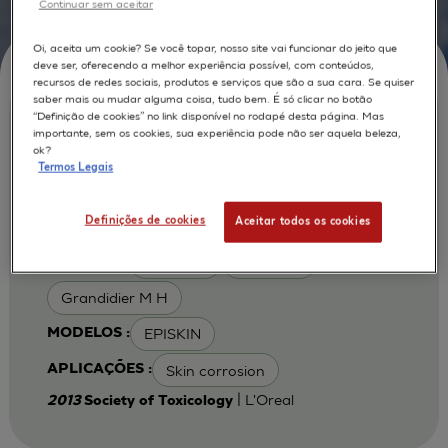
Continuar sem aceitar
Oi, aceita um cookie? Se você topar, nosso site vai funcionar do jeito que
deve ser, oferecendo a melhor experiência possível, com conteúdos,
recursos de redes sociais, produtos e serviços que são a sua cara. Se quiser
saber mais ou mudar alguma coisa, tudo bem. É só clicar no botão
“Definição de cookies” no link disponível no rodapé desta página. Mas
IN VITRO EPISKINTM SKIN
importante, sem os cookies, sua experiência pode não ser aquela beleza,
CORROSION AS A REFERENCE TEST
ok?
Termos Legais
METHOD IN OECD TG431 FOR THE
ASSESSMENT OF SKIN CORROSION
Definições de cookies
Aceitar todos os cookies
IN SUB-CATEGORIES 1A, 1B AND 1C
Alepee N.
Cotovio J
AUTORES :
Grandidier M H
EPISKIN
MODELOS :
Skin corrosion
APLICAÇÕES :
| L'Oreal
2013
Society of Toxicology