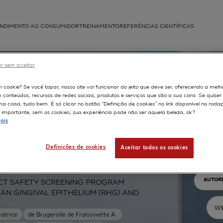
NDIMENTO AO CONSUMIDOR
TREINAMENTO
REFERÊNCIAS CIENTÍFICAS
APLICAÇÕES
r sem aceitar
struída
m cookie? Se você topar, nosso site vai funcionar do jeito que deve ser, oferecendo a melh
m conteúdos, recursos de redes sociais, produtos e serviços que são a sua cara. Se quise
 coisa, tudo bem. É só clicar no botão “Definição de cookies” no link disponível no roda
importante, sem os cookies, sua experiência pode não ser aquela beleza, ok?
ais
Pr
Definições de cookies
Aceitar todos os cookies
TEXTO 
AUTOR
CT SAFETY SCREENING PROGRAM
MAN GINGIVAL EPITHELIUM (RHG) AND
eatrice
de Brugerolle de Fraissinette A.