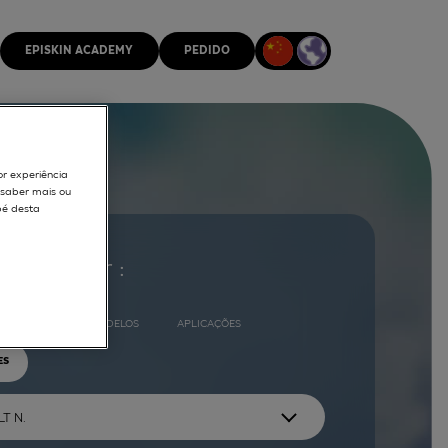
EPISKIN ACADEMY
PEDIDO
or experiência
r saber mais ou
pé desta
ocurar por :
COMPLETO
MODELOS
APLICAÇÕES
ES