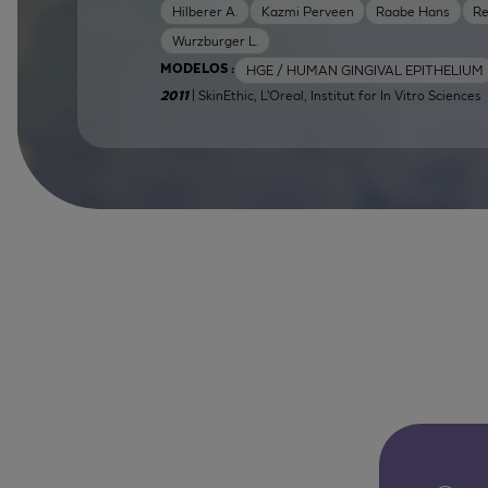
Hilberer A.
Kazmi Perveen
Raabe Hans
R
Wurzburger L.
HGE / HUMAN GINGIVAL EPITHELIUM
MODELOS :
| SkinEthic, L'Oreal, Institut for In Vitro Sciences
2011