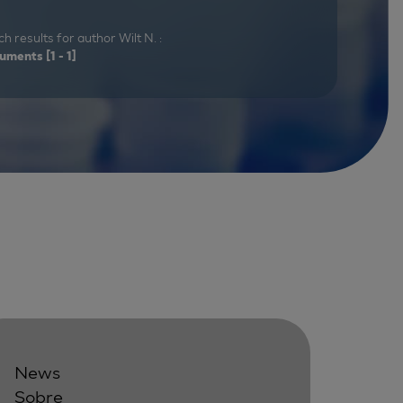
h results for author Wilt N. :
uments
[1 - 1]
News
Sobre