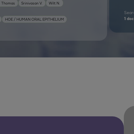
e Thomas
Srinivasan V.
Wilt N.
Searc
1
doc
HOE / HUMAN ORAL EPITHELIUM