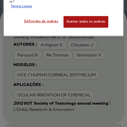
ok?
Termos Legais
Definições de cookies
Aceitar todos os cookies
Safety Assessment of Botanicals
Antignac E.
Clouzeau J.
AUTORES :
Persaud R.
Re Thomas
Srinivasan V.
MODELOS :
HCE / HUMAN CORNEAL EPITHELIUM
APLICAÇÕES :
OCULAR IRRITATION OF CHEMICAL
|
2012
SOT Society of Toxicology annual meeting
L'Oréal, Research & Innovation