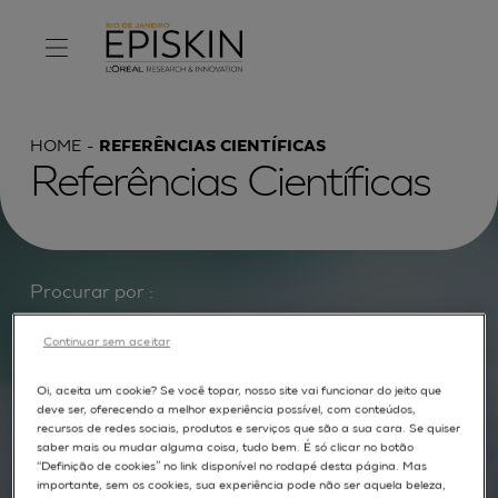
HOME
REFERÊNCIAS CIENTÍFICAS
Referências Científicas
Procurar por :
TEXTO COMPLETO
MODELOS
APLICAÇÕES
Continuar sem aceitar
AUTORES
Oi, aceita um cookie? Se você topar, nosso site vai funcionar do jeito que
deve ser, oferecendo a melhor experiência possível, com conteúdos,
recursos de redes sociais, produtos e serviços que são a sua cara. Se quiser
saber mais ou mudar alguma coisa, tudo bem. É só clicar no botão
“Definição de cookies” no link disponível no rodapé desta página. Mas
importante, sem os cookies, sua experiência pode não ser aquela beleza,