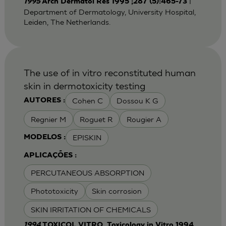
|
1995
Arch Dermatol Res 1995 ;287 (5):465-73
Department of Dermatology, University Hospital,
Leiden, The Netherlands.
The use of in vitro reconstituted human
skin in dermotoxicity testing
Cohen C
Dossou K G
AUTORES :
Regnier M
Roguet R
Rougier A
EPISKIN
MODELOS :
APLICAÇÕES :
PERCUTANEOUS ABSORPTION
Phototoxicity
Skin corrosion
SKIN IRRITATION OF CHEMICALS
1994
TOXICOL VITRO. Toxicology in Vitro 1994