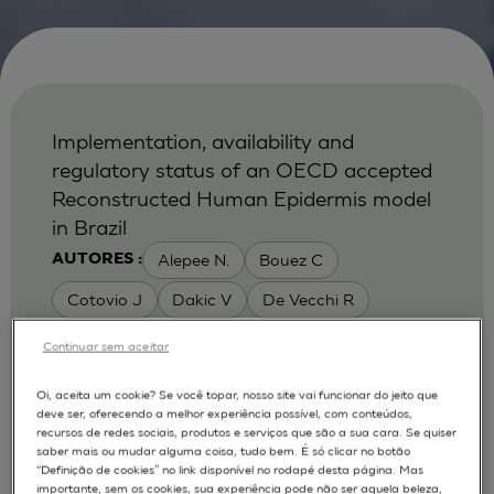
Implementation, availability and
regulatory status of an OECD accepted
Reconstructed Human Epidermis model
in Brazil
Alepee N.
Bouez C
AUTORES :
Cotovio J
Dakic V
De Vecchi R
Garcia C
Mattos G
Oliveira V
Continuar sem aceitar
Rigaudeau A-S
Oi, aceita um cookie? Se você topar, nosso site vai funcionar do jeito que
deve ser, oferecendo a melhor experiência possível, com conteúdos,
MODELOS :
recursos de redes sociais, produtos e serviços que são a sua cara. Se quiser
saber mais ou mudar alguma coisa, tudo bem. É só clicar no botão
RHE / RECONSTRUCTED HUMAN
“Definição de cookies” no link disponível no rodapé desta página. Mas
EPIDERMIS
importante, sem os cookies, sua experiência pode não ser aquela beleza,