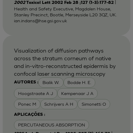
|
2002
Toxicol Lett 2002 Feb 28 ;127 (1-3):177-82
Health and Safety Executive, Magdalen House,
Stanley Precinct, Bootle, Merseyside L20 3QZ, UK.
ian.indans@hse.gsi.gov.uk
Visualization of diffusion pathways
across the stratum corneum of native
and in-vitro-reconstructed epidermis by
confocal laser scanning microscopy
Bialik W.
Bodde H. E.
AUTORES :
Hoogstraate A J
Kempenaar J A
Ponec M
Schrijvers A H
Simonetti O
APLICAÇÕES :
PERCUTANEOUS ABSORPTION