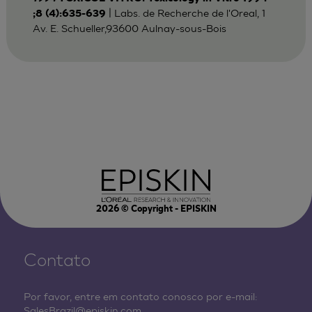
| Labs. de Recherche de l'Oreal, 1
;8 (4):635-639
Av. E. Schueller,93600 Aulnay-sous-Bois
2026
© Copyright - EPISKIN
Contato
Por favor, entre em contato conosco por e-mail:
SalesBrazil@episkin.com