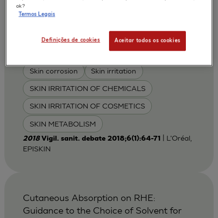
APLICAÇÕES :
ok?
Termos Legais
PERCUTANEOUS ABSORPTION
Permeability
Definições de cookies
Aceitar todos os cookies
PHARMACOLOGY / TOXICOLOGY
Skin corrosion
Skin irritation
SKIN IRRITATION OF CHEMICALS
SKIN IRRITATION OF COSMETICS
SKIN METABOLISM
| L'Oréal,
2018
Vigil. sanit. debate 2018;6(1):64-71
EPISKIN
Cutaneous Absorption on RHE:
Guidance to the Choice of Solvent for