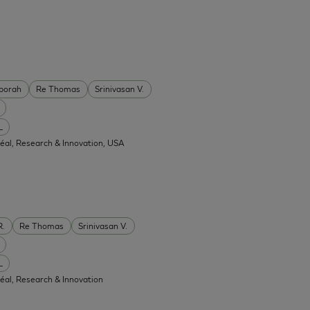
borah
Re Thomas
Srinivasan V.
L
réal, Research & Innovation, USA
R.
Re Thomas
Srinivasan V.
L
réal, Research & Innovation