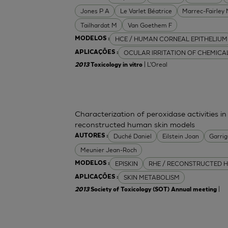
Jones P A
Le Varlet Béatrice
Marrec-Fairley
Tailhardat M
Van Goethem F
HCE / HUMAN CORNEAL EPITHELIUM
MODELOS :
OCULAR IRRITATION OF CHEMICA
APLICAÇÕES :
| L'Oreal
2013
Toxicology in vitro
Characterization of peroxidase activities 
reconstructed human skin models
Duché Daniel
Eilstein Joan
Garrig
AUTORES :
Meunier Jean-Roch
EPISKIN
RHE / RECONSTRUCTED H
MODELOS :
SKIN METABOLISM
APLICAÇÕES :
|
2013
Society of Toxicology (SOT) Annual meeting