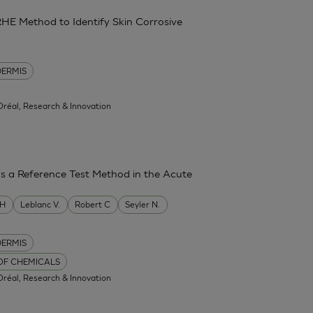
RHE Method to Identify Skin Corrosive
DERMIS
'Oréal, Research & Innovation
as a Reference Test Method in the Acute
MH
Leblanc V.
Robert C
Seyler N.
DERMIS
 OF CHEMICALS
'Oréal, Research & Innovation