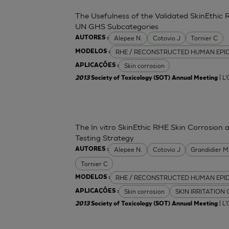
The Usefulness of the Validated SkinEthic 
UN GHS Subcategories
Alepee N.
Cotovio J
Tornier C
AUTORES :
RHE / RECONSTRUCTED HUMAN EPI
MODELOS :
Skin corrosion
APLICAÇÕES :
| L
2013
Society of Toxicology (SOT) Annual Meeting
The In vitro SkinEthic RHE Skin Corrosion 
Testing Strategy
Alepee N.
Cotovio J
Grandidier 
AUTORES :
Tornier C
RHE / RECONSTRUCTED HUMAN EPI
MODELOS :
Skin corrosion
SKIN IRRITATION
APLICAÇÕES :
| L
2013
Society of Toxicology (SOT) Annual Meeting