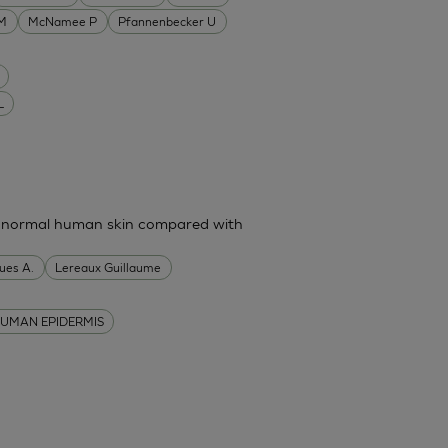
 M
McNamee P
Pfannenbecker U
L
in normal human skin compared with
ues A.
Lereaux Guillaume
UMAN EPIDERMIS