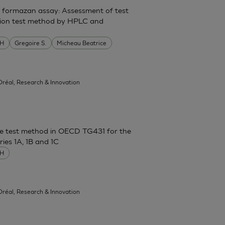
on formazan assay: Assessment of test
tation test method by HPLC and
MH
Gregoire S.
Micheau Beatrice
'Oréal, Research & Innovation
ence test method in OECD TG431 for the
ies 1A, 1B and 1C
MH
'Oréal, Research & Innovation