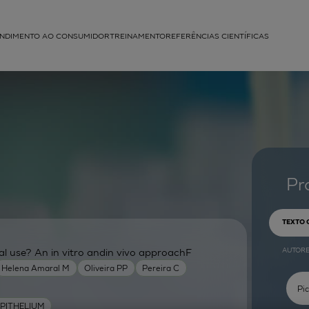
NDIMENTO AO CONSUMIDOR
TREINAMENTO
REFERÊNCIAS CIENTÍFICAS
APLICAÇÕES
struída
Pr
TEXTO
AUTOR
cal use? An in vitro andin vivo approachF
Helena Amaral M
Oliveira PP
Pereira C
PITHELIUM