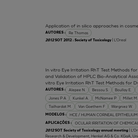
Application of in silico approaches in cosme
Re Thomas
AUTORES :
| L'Oreal
2012
SOT 2012 : Society of Toxicology
In vitro Eye Irritation RhT Test Methods 
and Validation of HPLC Bio-Analytical Assa
vitro Eye Irritation RhT Test Methods for D
Alepee N.
Bessou S.
Boullay E.
AUTORES :
Jones P A
Kunkel A.
McNamee P
Millet M
Tailhardat M.
Van Goethem F
Wargniez W.
HCE / HUMAN CORNEAL EPITHELIUM
MODELOS :
OCULAR IRRITATION OF CHEMICA
APLICAÇÕES :
| L'O
2012
SOT Society of Toxicology annual meeting
Research & Development, Henkel AG & Co. KGaA, Unil