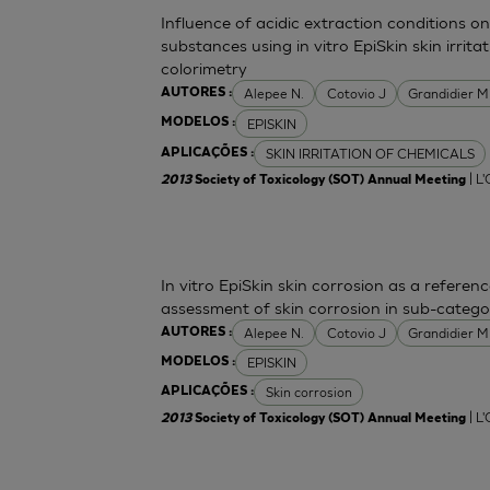
Influence of acidic extraction conditions 
substances using in vitro EpiSkin skin irri
colorimetry
Alepee N.
Cotovio J
Grandidier 
AUTORES :
EPISKIN
MODELOS :
SKIN IRRITATION OF CHEMICALS
APLICAÇÕES :
| L
2013
Society of Toxicology (SOT) Annual Meeting
In vitro EpiSkin skin corrosion as a refer
assessment of skin corrosion in sub-categor
Alepee N.
Cotovio J
Grandidier 
AUTORES :
EPISKIN
MODELOS :
Skin corrosion
APLICAÇÕES :
| L
2013
Society of Toxicology (SOT) Annual Meeting