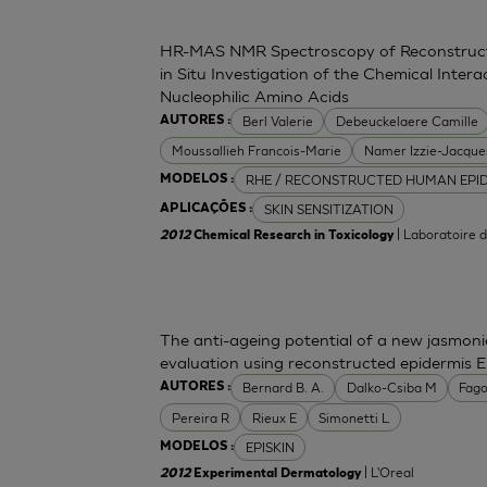
HR-MAS NMR Spectroscopy of Reconstructe
in Situ Investigation of the Chemical Inter
Nucleophilic Amino Acids
Berl Valerie
Debeuckelaere Camille
AUTORES :
Moussallieh Francois-Marie
Namer Izzie-Jacque
RHE / RECONSTRUCTED HUMAN EPI
MODELOS :
SKIN SENSITIZATION
APLICAÇÕES :
| Laboratoire 
2012
Chemical Research in Toxicology
The anti-ageing potential of a new jasmonic 
evaluation using reconstructed epidermis E
Bernard B. A.
Dalko-Csiba M
Fago
AUTORES :
Pereira R
Rieux E
Simonetti L
EPISKIN
MODELOS :
| L'Oreal
2012
Experimental Dermatology