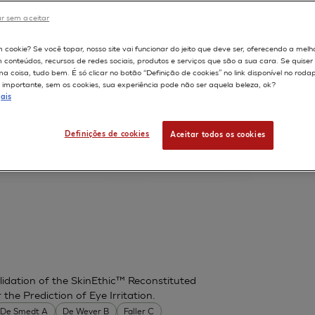
SKIN IRRITATION OF COSMETICS
r sem aceitar
S, Department of Drug Sciences, Laboratory of
598
m cookie? Se você topar, nosso site vai funcionar do jeito que deve ser, oferecendo a melh
m conteúdos, recursos de redes sociais, produtos e serviços que são a sua cara. Se quise
 coisa, tudo bem. É só clicar no botão “Definição de cookies” no link disponível no roda
importante, sem os cookies, sua experiência pode não ser aquela beleza, ok?
ais
AS A REFERENCE TEST METHOD IN
SKIN CORROSION IN SUB-CATEGORIES
Definições de cookies
Aceitar todos os cookies
 H
idation of the SkinEthic™ Reconstituted
he Prediction of Eye Irritation.
De Smedt A
De Wever B
Faller C