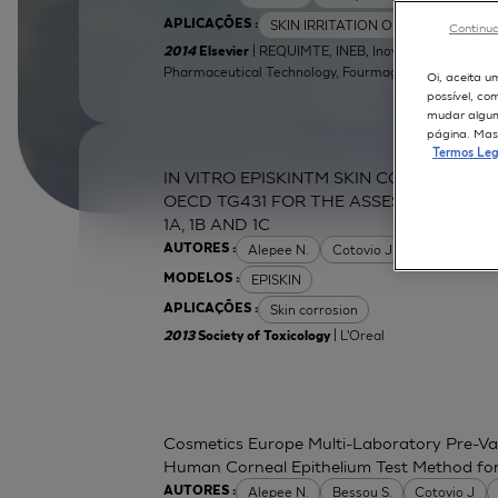
SKIN IRRITATION OF CHEMICALS
APLICAÇÕES :
Continua
| REQUIMTE, INEB, Inovapotek, IINFACT
2014
Elsevier
Pharmaceutical Technology, Fourmag Lda
Oi, aceita u
possível, co
mudar alguma
página. Mas 
Termos Leg
IN VITRO EPISKINTM SKIN CORROSION 
OECD TG431 FOR THE ASSESSMENT OF 
1A, 1B AND 1C
Alepee N.
Cotovio J
Grandidier M
AUTORES :
EPISKIN
MODELOS :
Skin corrosion
APLICAÇÕES :
| L'Oreal
2013
Society of Toxicology
Cosmetics Europe Multi-Laboratory Pre-Val
Human Corneal Epithelium Test Method for t
Alepee N.
Bessou S.
Cotovio J
AUTORES :