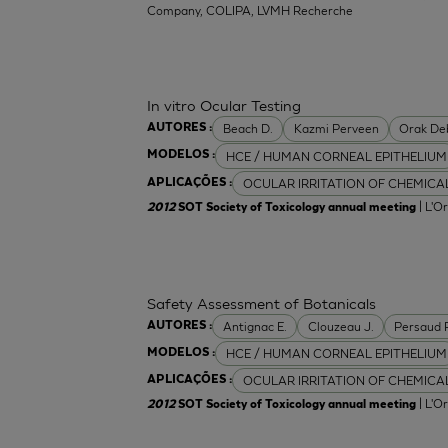
Company, COLIPA, LVMH Recherche
In vitro Ocular Testing
Beach D.
Kazmi Perveen
Orak De
AUTORES :
HCE / HUMAN CORNEAL EPITHELIUM
MODELOS :
OCULAR IRRITATION OF CHEMICA
APLICAÇÕES :
| L'O
2012
SOT Society of Toxicology annual meeting
Safety Assessment of Botanicals
Antignac E.
Clouzeau J.
Persaud 
AUTORES :
HCE / HUMAN CORNEAL EPITHELIUM
MODELOS :
OCULAR IRRITATION OF CHEMICA
APLICAÇÕES :
| L'O
2012
SOT Society of Toxicology annual meeting