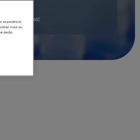
documents
[21 - 40]
or experiência
r saber mais ou
pé desta