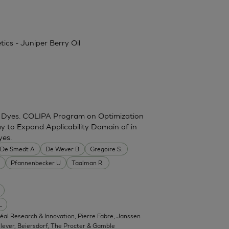
tics - Juniper Berry Oil
for Dyes. COLIPA Program on Optimization
y to Expand Applicability Domain of in
yes.
De Smedt A
De Wever B
Gregoire S.
.
Pfannenbecker U
Taalman R.
L
réal Research & Innovation, Pierre Fabre, Janssen
ever, Beiersdorf, The Procter & Gamble