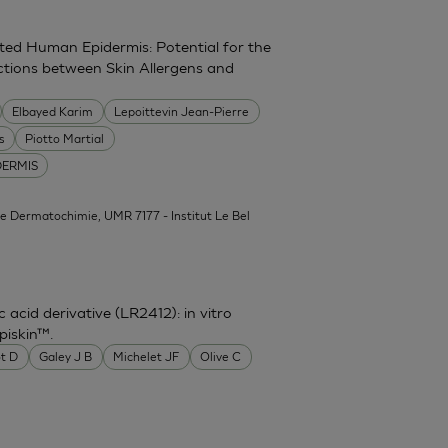
d Human Epidermis: Potential for the
actions between Skin Allergens and
Elbayed Karim
Lepoittevin Jean-Pierre
s
Piotto Martial
DERMIS
de Dermatochimie, UMR 7177 - Institut Le Bel
acid derivative (LR2412): in vitro
piskin™.
t D
Galey J B
Michelet JF
Olive C