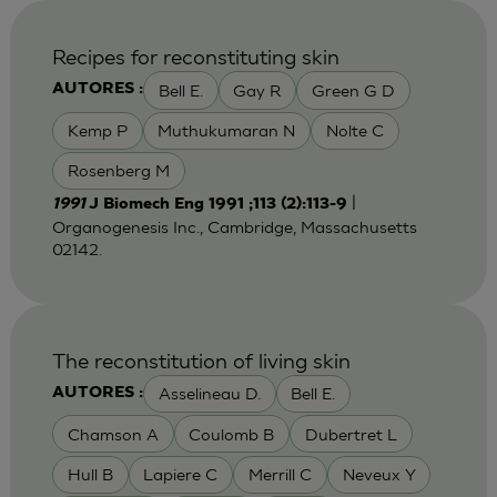
Recipes for reconstituting skin
Bell E.
Gay R
Green G D
AUTORES :
Kemp P
Muthukumaran N
Nolte C
Rosenberg M
|
1991
J Biomech Eng 1991 ;113 (2):113-9
Organogenesis Inc., Cambridge, Massachusetts
02142.
The reconstitution of living skin
Asselineau D.
Bell E.
AUTORES :
Chamson A
Coulomb B
Dubertret L
Hull B
Lapiere C
Merrill C
Neveux Y