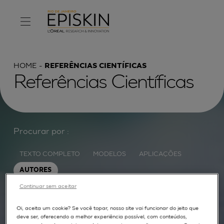
HOME
REFERÊNCIAS CIENTÍFICAS
Referências Científicas
Procurar por :
TEXTO COMPLETO
MODELOS
APLICAÇÕES
AUTORES
Continuar sem aceitar
Oi, aceita um cookie? Se você topar, nosso site vai funcionar do jeito que
deve ser, oferecendo a melhor experiência possível, com conteúdos,