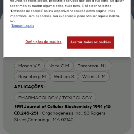
recursos de redes sociais, produtos e serviços que são a sua cara. Se quiser
saber mais ou mudar alguma coisa, tudo bem. É só clicar no botão
“Definição de cookies” no link disponível no rodapé desta página. Mas
importante, sem os cookies, sua experiência pode não ser aquela beleza,
ok?
Termos Legais
Epidermis generated in vitro: Practical
Definições de cookies
Aceitar todos os cookies
considerations and applications
Bell E.
Johnson E W
AUTORES :
Mason V S
Nolte C M
Parenteau N L
Rosenberg M
Watson S
Wilkins L M
APLICAÇÕES :
PHARMACOLOGY / TOXICOLOGY
1991
Journal of Cellular Biochemistry 1991 ;45
| Organogenesis Inc., 83 Rogers
(3):245-251
Street,Cambridge, MA 02142