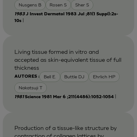
Nusgens B
Rosen S
Sher S
1983
J Invest Dermatol 1983 Jul ;81(1 Suppl):2s-
|
10s
Living tissue formed in vitro and
accepted as skin-equivalent tissue of full
thickness
Bell E.
Buttle DJ
Ehrlich HP
AUTORES :
Nakatsuji T
|
1981
Science 1981 Mar 6 ;211(4486):1052-1054
Production of a tissue-like structure by
contraction of collagen lattices by