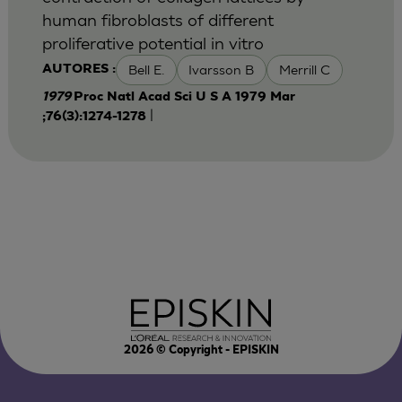
human fibroblasts of different
proliferative potential in vitro
Bell E.
Ivarsson B
Merrill C
AUTORES :
1979
Proc Natl Acad Sci U S A 1979 Mar
|
;76(3):1274-1278
2026
© Copyright - EPISKIN