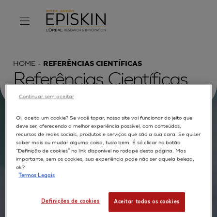
HOME
REFERÊNCIAS CIENTÍFICAS
Referências Científicas
Continuar sem aceitar
Oi, aceita um cookie? Se você topar, nosso site vai funcionar do jeito que
Procurar por :
deve ser, oferecendo a melhor experiência possível, com conteúdos,
recursos de redes sociais, produtos e serviços que são a sua cara. Se quiser
saber mais ou mudar alguma coisa, tudo bem. É só clicar no botão
TEXTO COMPLETO
MODELOS
APLICAÇÕES
“Definição de cookies” no link disponível no rodapé desta página. Mas
importante, sem os cookies, sua experiência pode não ser aquela beleza,
AUTORES
ok?
Termos Legais
Definições de cookies
Aceitar todos os cookies