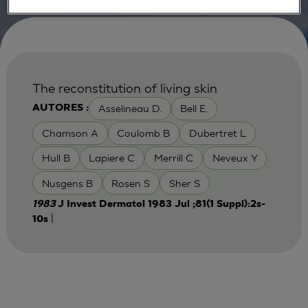
The reconstitution of living skin
Asselineau D.
Bell E.
AUTORES :
Chamson A
Coulomb B
Dubertret L
Hull B
Lapiere C
Merrill C
Neveux Y
Nusgens B
Rosen S
Sher S
1983
J Invest Dermatol 1983 Jul ;81(1 Suppl):2s-
|
10s