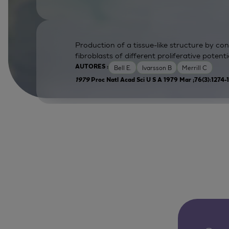
Production of a tissue-like structure by co
fibroblasts of different proliferative potentia
Bell E.
Ivarsson B
Merrill C
AUTORES :
1979
Proc Natl Acad Sci U S A 1979 Mar ;76(3):1274-