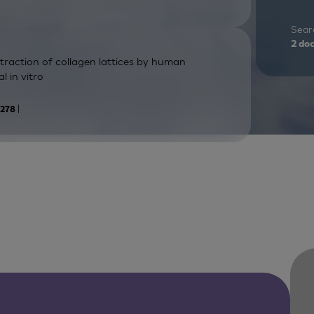
Searc
2
do
ntraction of collagen lattices by human
l in vitro
|
1278