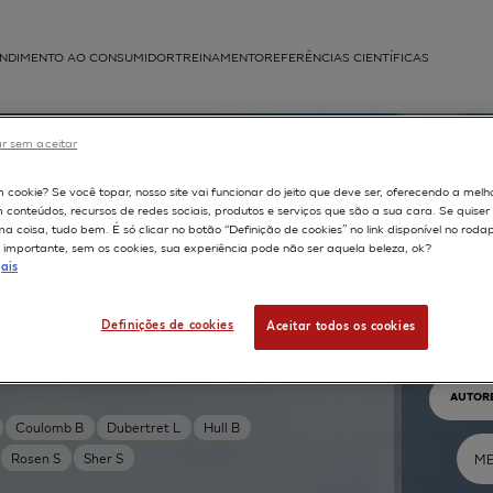
NDIMENTO AO CONSUMIDOR
TREINAMENTO
REFERÊNCIAS CIENTÍFICAS
APLICAÇÕES
r sem aceitar
struída
m cookie? Se você topar, nosso site vai funcionar do jeito que deve ser, oferecendo a melh
m conteúdos, recursos de redes sociais, produtos e serviços que são a sua cara. Se quise
 coisa, tudo bem. É só clicar no botão “Definição de cookies” no link disponível no roda
importante, sem os cookies, sua experiência pode não ser aquela beleza, ok?
ais
Pr
Definições de cookies
Aceitar todos os cookies
TEXTO 
AUTOR
Coulomb B
Dubertret L
Hull B
Rosen S
Sher S