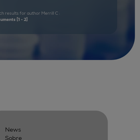
h results for author Merrill C :
cuments
[1 - 2]
News
Sobre