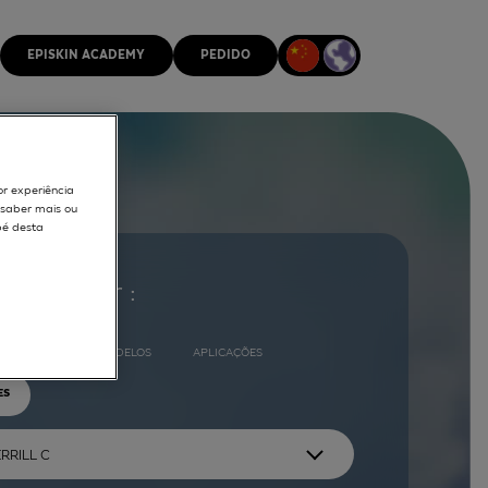
EPISKIN ACADEMY
PEDIDO
or experiência
r saber mais ou
pé desta
ocurar por :
COMPLETO
MODELOS
APLICAÇÕES
ES