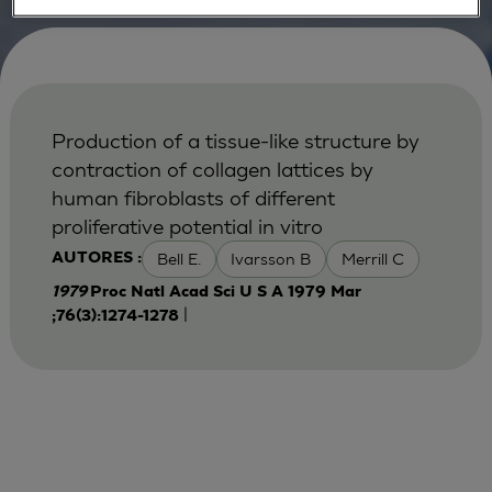
Production of a tissue-like structure by
contraction of collagen lattices by
human fibroblasts of different
proliferative potential in vitro
Bell E.
Ivarsson B
Merrill C
AUTORES :
1979
Proc Natl Acad Sci U S A 1979 Mar
|
;76(3):1274-1278