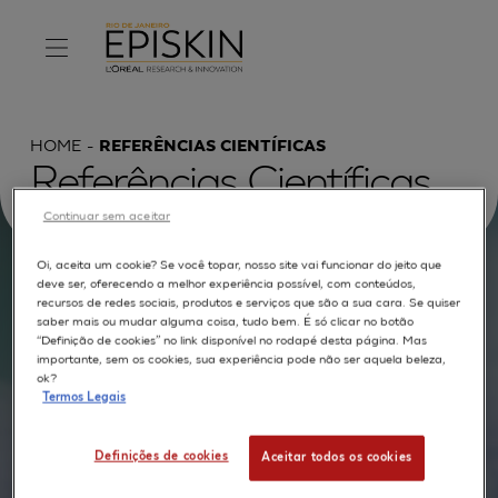
HOME
REFERÊNCIAS CIENTÍFICAS
Referências Científicas
Continuar sem aceitar
Oi, aceita um cookie? Se você topar, nosso site vai funcionar do jeito que
deve ser, oferecendo a melhor experiência possível, com conteúdos,
Procurar por :
recursos de redes sociais, produtos e serviços que são a sua cara. Se quiser
saber mais ou mudar alguma coisa, tudo bem. É só clicar no botão
“Definição de cookies” no link disponível no rodapé desta página. Mas
TEXTO COMPLETO
MODELOS
APLICAÇÕES
importante, sem os cookies, sua experiência pode não ser aquela beleza,
ok?
AUTORES
Termos Legais
Definições de cookies
Aceitar todos os cookies