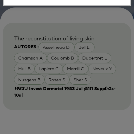
The reconstitution of living skin
Asselineau D.
Bell E.
AUTORES :
Chamson A
Coulomb B
Dubertret L
Hull B
Lapiere C
Merrill C
Neveux Y
Nusgens B
Rosen S
Sher S
1983
J Invest Dermatol 1983 Jul ;81(1 Suppl):2s-
|
10s