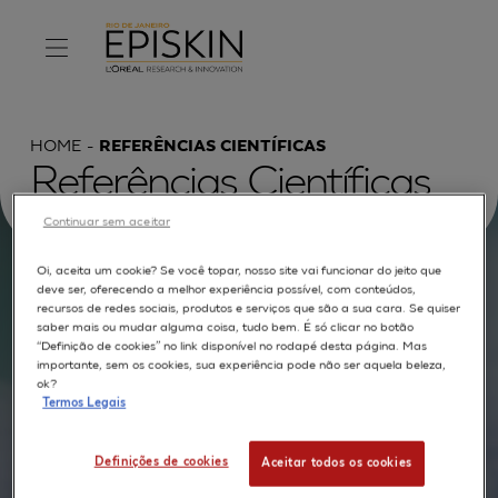
HOME
REFERÊNCIAS CIENTÍFICAS
Referências Científicas
Continuar sem aceitar
Oi, aceita um cookie? Se você topar, nosso site vai funcionar do jeito que
Procurar por :
deve ser, oferecendo a melhor experiência possível, com conteúdos,
recursos de redes sociais, produtos e serviços que são a sua cara. Se quiser
saber mais ou mudar alguma coisa, tudo bem. É só clicar no botão
TEXTO COMPLETO
MODELOS
APLICAÇÕES
“Definição de cookies” no link disponível no rodapé desta página. Mas
importante, sem os cookies, sua experiência pode não ser aquela beleza,
AUTORES
ok?
Termos Legais
Definições de cookies
Aceitar todos os cookies