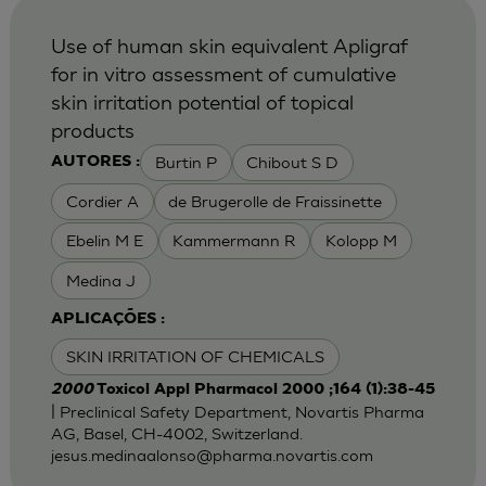
Use of human skin equivalent Apligraf
for in vitro assessment of cumulative
skin irritation potential of topical
products
Burtin P
Chibout S D
AUTORES :
Cordier A
de Brugerolle de Fraissinette
Ebelin M E
Kammermann R
Kolopp M
Medina J
APLICAÇÕES :
SKIN IRRITATION OF CHEMICALS
2000
Toxicol Appl Pharmacol 2000 ;164 (1):38-45
| Preclinical Safety Department, Novartis Pharma
AG, Basel, CH-4002, Switzerland.
jesus.medinaalonso@pharma.novartis.com