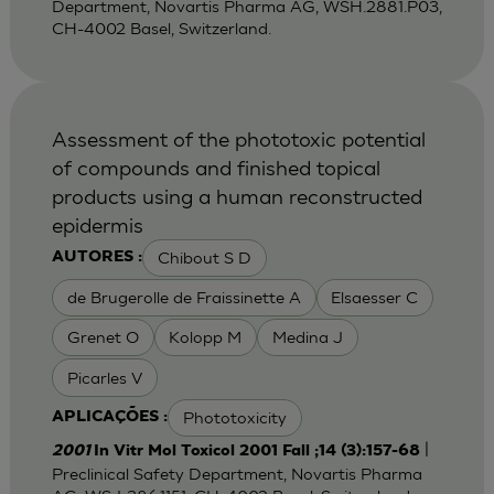
Department, Novartis Pharma AG, WSH.2881.P03,
CH-4002 Basel, Switzerland.
Assessment of the phototoxic potential
of compounds and finished topical
products using a human reconstructed
epidermis
Chibout S D
AUTORES :
de Brugerolle de Fraissinette A
Elsaesser C
Grenet O
Kolopp M
Medina J
Picarles V
Phototoxicity
APLICAÇÕES :
|
2001
In Vitr Mol Toxicol 2001 Fall ;14 (3):157-68
Preclinical Safety Department, Novartis Pharma