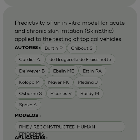
Predictivity of an in vitro model for acute
and chronic skin irritation (SkinEthic)
applied to the testing of topical vehicles.
Burtin P
Chibout S
AUTORES :
Cordier A.
de Brugerolle de Fraissinette
De Wever B
Ebelin ME
Ettlin RA
Kolopp M
Mayer FK
Medina J
Osborne S
Picarles V
Rosdy M
Spake A
MODELOS :
RHE / RECONSTRUCTED HUMAN
EPIDERMIS
APLICAÇÕES :