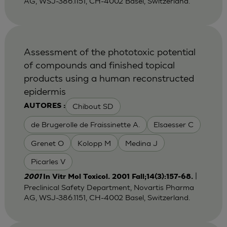
AG, WSJ-386.1151, CH-4002 Basel, Switzerland.
Assessment of the phototoxic potential
of compounds and finished topical
products using a human reconstructed
epidermis
Chibout SD
AUTORES :
de Brugerolle de Fraissinette A.
Elsaesser C
Grenet O
Kolopp M
Medina J
Picarles V
|
2001
In Vitr Mol Toxicol. 2001 Fall;14(3):157-68.
Preclinical Safety Department, Novartis Pharma
AG, WSJ-386.1151, CH-4002 Basel, Switzerland.