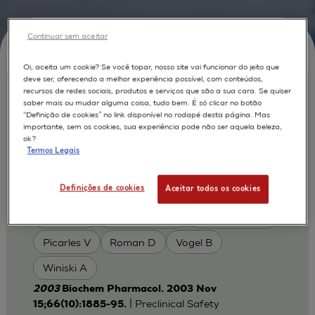
Continuar sem aceitar
Oi, aceita um cookie? Se você topar, nosso site vai funcionar do jeito que
deve ser, oferecendo a melhor experiência possível, com conteúdos,
LAV694, a new antiproliferative agent
recursos de redes sociais, produtos e serviços que são a sua cara. Se quiser
saber mais ou mudar alguma coisa, tudo bem. É só clicar no botão
showing improved skin tolerability vs.
“Definição de cookies” no link disponível no rodapé desta página. Mas
clinical standards for the treatment of
importante, sem os cookies, sua experiência pode não ser aquela beleza,
ok?
actinic keratosis
Termos Legais
Elsaesser C
Fraissinette Ade B.
AUTORES :
Definições de cookies
Aceitar todos os cookies
Greiner B
Kolopp M
Mahl A
Medina J
Meingassner J
Nussbaumer P
Picarles V
Roman D
Vogel B
Winiski A
2003
Biochem Pharmacol. 2003 Nov
| Preclinical Safety
15;66(10):1885-95.