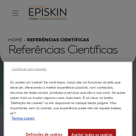
HOME
REFERÊNCIAS CIENTÍFICAS
Referências Científicas
Continuar sem aceitar
Procurar por :
Oi, aceita um cookie? Se você topar, nosso site vai funcionar do jeito que
deve ser, oferecendo a melhor experiência possível, com conteúdos,
recursos de redes sociais, produtos e serviços que são a sua cara. Se quiser
TEXTO COMPLETO
MODELOS
APLICAÇÕES
saber mais ou mudar alguma coisa, tudo bem. É só clicar no botão
“Definição de cookies” no link disponível no rodapé desta página. Mas
AUTORES
importante, sem os cookies, sua experiência pode não ser aquela beleza,
ok?
Termos Legais
Definições de cookies
Aceitar todos os cookies