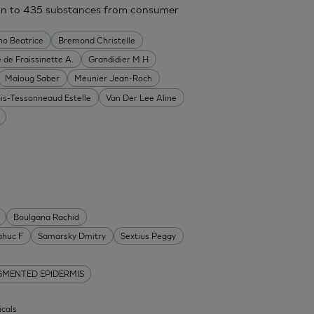
ion to 435 substances from consumer
no Beatrice
Bremond Christelle
 de Fraissinette A.
Grandidier M H
Maloug Saber
Meunier Jean-Roch
ois-Tessonneaud Estelle
Van Der Lee Aline
Boulgana Rachid
ahuc F
Samarsky Dmitry
Sextius Peggy
GMENTED EPIDERMIS
icals