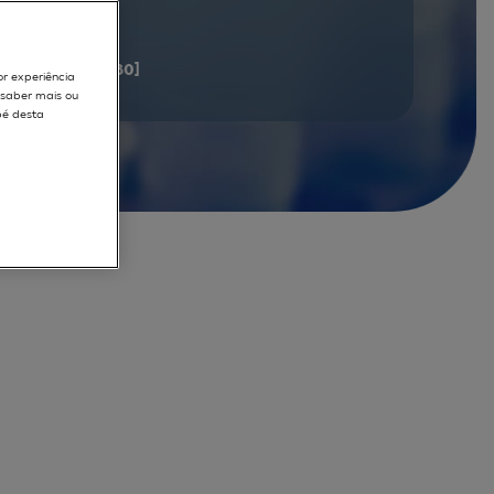
documents
[61 - 80]
or experiência
r saber mais ou
pé desta