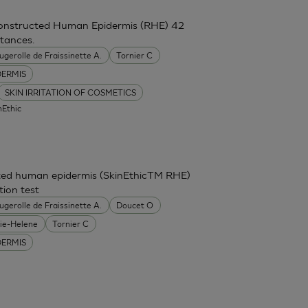
constructed Human Epidermis (RHE) 42
stances.
ugerolle de Fraissinette A.
Tornier C
DERMIS
SKIN IRRITATION OF COSMETICS
nEthic
cted human epidermis (SkinEthicTM RHE)
tion test
ugerolle de Fraissinette A.
Doucet O
ie-Helene
Tornier C
DERMIS