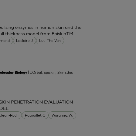
bolizing enzymes in human skin and the
ull thickness model from EpiskinTM
ernand
Leclaire J
Luu-The Van
| L'Oréal, Episkin, SkinEthic
olecular Biology
SKIN PENETRATION EVALUATION
DEL
 Jean-Roch
Patouillet C
Wargniez W.