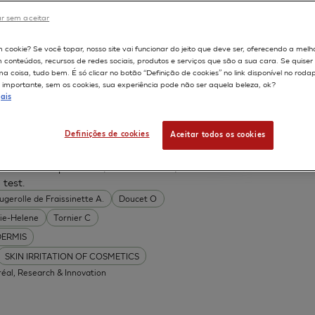
 de Fraissinette A.
Grandidier MH
r sem aceitar
rt Sophie
Maloug Saber
igne Jean-Marc
Tinois-Tessonneaud Estelle
598
m cookie? Se você topar, nosso site vai funcionar do jeito que deve ser, oferecendo a melh
m conteúdos, recursos de redes sociais, produtos e serviços que são a sua cara. Se quise
 coisa, tudo bem. É só clicar no botão “Definição de cookies” no link disponível no roda
ON OF CHEMICAL
importante, sem os cookies, sua experiência pode não ser aquela beleza, ok?
ais
Oréal, Research & Innovation
Definições de cookies
Aceitar todos os cookies
ted human epidermis (SkinEthic RHE) for
 test.
ugerolle de Fraissinette A.
Doucet O
ie-Helene
Tornier C
DERMIS
SKIN IRRITATION OF COSMETICS
réal, Research & Innovation