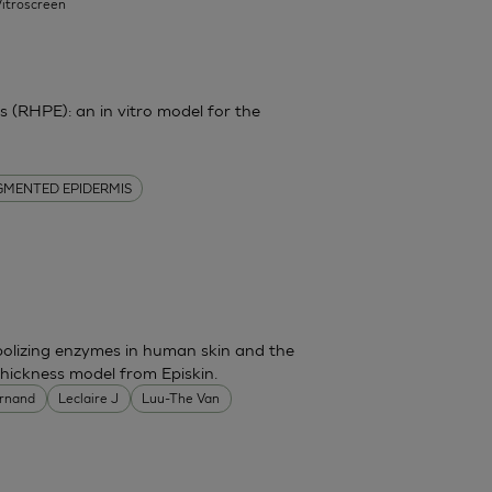
Vitroscreen
(RHPE): an in vitro model for the
GMENTED EPIDERMIS
bolizing enzymes in human skin and the
thickness model from Episkin.
ernand
Leclaire J
Luu-The Van