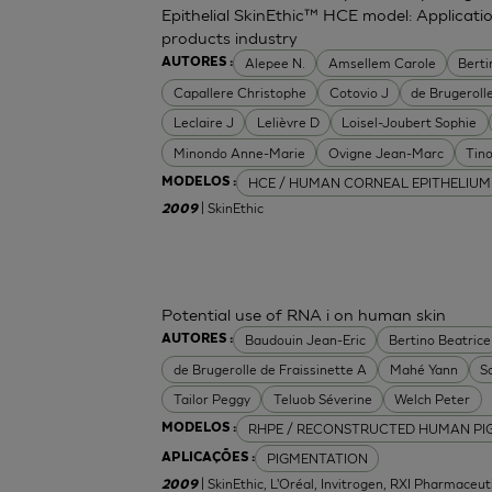
Epithelial SkinEthic™ HCE model: Applicat
products industry
Alepee N.
Amsellem Carole
Berti
AUTORES :
Capallere Christophe
Cotovio J
de Brugerolle
Leclaire J
Lelièvre D
Loisel-Joubert Sophie
Minondo Anne-Marie
Ovigne Jean-Marc
Tin
HCE / HUMAN CORNEAL EPITHELIUM
MODELOS :
| SkinEthic
2009
Potential use of RNA i on human skin
Baudouin Jean-Eric
Bertino Beatrice
AUTORES :
de Brugerolle de Fraissinette A
Mahé Yann
S
Tailor Peggy
Teluob Séverine
Welch Peter
RHPE / RECONSTRUCTED HUMAN PI
MODELOS :
PIGMENTATION
APLICAÇÕES :
| SkinEthic, L'Oréal, Invitrogen, RXI Pharmaceut
2009