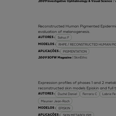
| 
2009
lnvestigative Ophtalmology & Visual Science
Reconstructed Human Pigmented Epidermis 
evaluation of melanogenesis.
Sahuc F
AUTORES :
RHPE / RECONSTRUCTED HUMAN PI
MODELOS :
PIGMENTATION
APLICAÇÕES :
| SkinEthic
2009
SOFW Magazine
Expression profiles of phases 1 and 2 meta
reconstructed skin models Episkin and full 
Duché Daniel
Ferraris C
Labrie F
AUTORES :
Meunier Jean-Roch
EPISKIN
MODELOS :
SKIN METABOLISM
APLICAÇÕES :