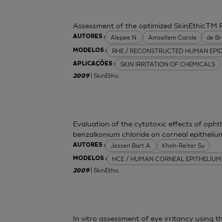
Assessment of the optimized SkinEthicTM
Alepee N.
Amsellem Carole
de Br
AUTORES :
RHE / RECONSTRUCTED HUMAN EPI
MODELOS :
SKIN IRRITATION OF CHEMICALS
APLICAÇÕES :
| SkinEthic
2009
Evaluation of the cytotoxic effects of opht
benzalkonium chloride on corneal epitheli
Jessen Bart A.
Khoh-Reiter Su
AUTORES :
HCE / HUMAN CORNEAL EPITHELIUM
MODELOS :
| SkinEthic
2009
In vitro assessment of eye irritancy usin