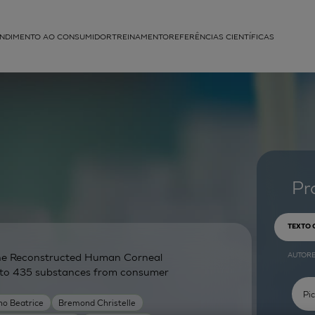
NDIMENTO AO CONSUMIDOR
TREINAMENTO
REFERÊNCIAS CIENTÍFICAS
APLICAÇÕES
struída
Pr
TEXTO
AUTOR
g the Reconstructed Human Corneal
on to 435 substances from consumer
no Beatrice
Bremond Christelle