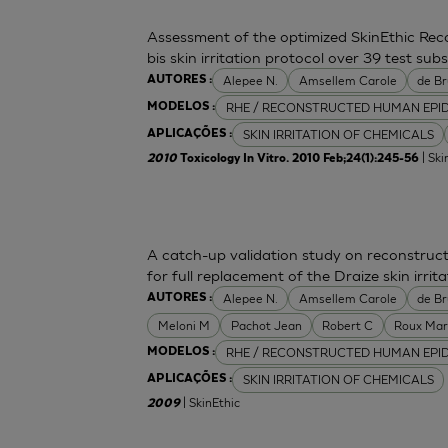
Assessment of the optimized SkinEthic Re
bis skin irritation protocol over 39 test sub
Alepee N.
Amsellem Carole
de Br
AUTORES :
RHE / RECONSTRUCTED HUMAN EPI
MODELOS :
SKIN IRRITATION OF CHEMICALS
APLICAÇÕES :
| Ski
2010
Toxicology In Vitro. 2010 Feb;24(1):245-56
A catch-up validation study on reconstru
for full replacement of the Draize skin irrita
Alepee N.
Amsellem Carole
de Br
AUTORES :
Meloni M
Pachot Jean
Robert C
Roux Mar
RHE / RECONSTRUCTED HUMAN EPI
MODELOS :
SKIN IRRITATION OF CHEMICALS
APLICAÇÕES :
| SkinEthic
2009