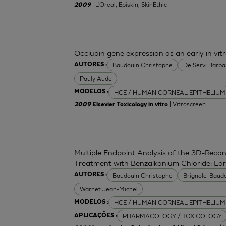
| L'Oreal, Episkin, SkinEthic
2009
Occludin gene expression as an early in vitr
Baudouin Christophe
De Servi Barba
AUTORES :
Pauly Aude
HCE / HUMAN CORNEAL EPITHELIUM
MODELOS :
| Vitroscreen
2009
Elsevier Toxicology in vitro
Multiple Endpoint Analysis of the 3D-Recon
Treatment with Benzalkonium Chloride: Ea
Baudouin Christophe
Brignole-Baudo
AUTORES :
Warnet Jean-Michel
HCE / HUMAN CORNEAL EPITHELIUM
MODELOS :
PHARMACOLOGY / TOXICOLOGY
APLICAÇÕES :