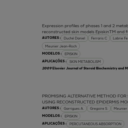
Expression profiles of phases 1 and 2 meta
reconstructed skin models EpiskinTM and f
Duché Daniel
Ferraris C
Labrie F
AUTORES :
Meunier Jean-Roch
EPISKIN
MODELOS :
SKIN METABOLISM
APLICAÇÕES :
2009
Elsevier Journal of Steroid Biochemistry and M
PROMISING ALTERNATIVE METHOD FOR 
USING RECONSTRUCTED EPIDERMIS MO
Garrigues A.
Gregoire S.
Meunier
AUTORES :
EPISKIN
MODELOS :
PERCUTANEOUS ABSORPTION
APLICAÇÕES :