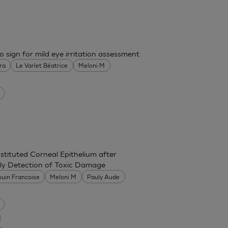
o sign for mild eye irritation assessment
ra
Le Varlet Béatrice
Meloni M
stituted Corneal Epithelium after
rly Detection of Toxic Damage
uin Francoise
Meloni M
Pauly Aude