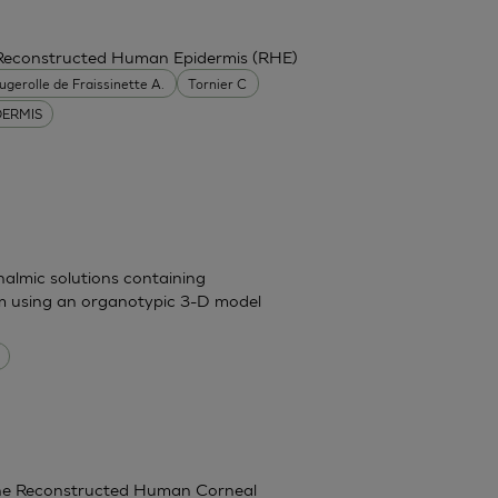
 Reconstructed Human Epidermis (RHE)
ugerolle de Fraissinette A.
Tornier C
DERMIS
halmic solutions containing
um using an organotypic 3-D model
g the Reconstructed Human Corneal