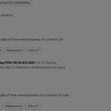
GMENTED EPIDERMIS
| SkinEthic
del of the mechanisms of control of
M
Nakazawa K
Sahuc F
| Dr. O. Damour,
ing 1998 ;36 (6):813-820
al, Bat. 5, Federation of Biochemistry, 5, place
el of the mechanisms of control of cell-
M
Nakazawa K
Sahuc F