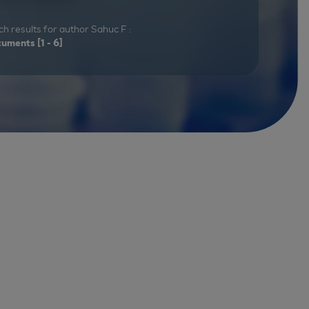
h results for author Sahuc F :
cuments
[1 - 6]