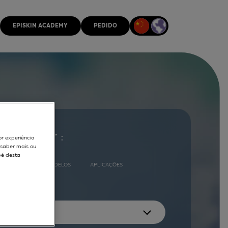
EPISKIN ACADEMY
PEDIDO
ocurar por :
or experiência
r saber mais ou
pé desta
COMPLETO
MODELOS
APLICAÇÕES
ES