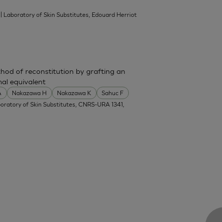
| Laboratory of Skin Substitutes, Edouard Herriot
od of reconstitution by grafting an
mal equivalent
A
Nakazawa H
Nakazawa K
Sahuc F
boratory of Skin Substitutes, CNRS-URA 1341,