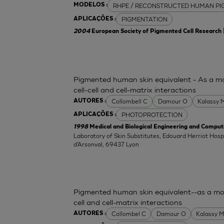
RHPE / RECONSTRUCTED HUMAN PI
MODELOS :
PIGMENTATION
APLICAÇÕES :
2004
European Society of Pigmented Cell Research
Pigmented human skin equivalent - As a mo
cell-cell and cell-matrix interactions
Collombell C
Damour O
Kalassy 
AUTORES :
PHOTOPROTECTION
APLICAÇÕES :
1998
Medical and Biological Engineering and Comput
Laboratory of Skin Substitutes, Edouard Herriot Hospit
d'Arsonval, 69437 Lyon
Pigmented human skin equivalent--as a mod
cell and cell-matrix interactions
Collombel C
Damour O
Kalassy 
AUTORES :