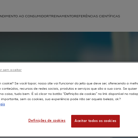
NDIMENTO AO CONSUMIDOR
TREINAMENTO
REFERÊNCIAS CIENTÍFICAS
APLICAÇÕES
struída
r sem aceitar
Pr
m cookie? Se você topar, nosso site vai funcionar do jeito que deve ser, oferecendo a melh
m conteúdos, recursos de redes sociais, produtos e serviços que são a sua cara. Se quise
 coisa, tudo bem. É só clicar no botão “Definição de cookies” no link disponível no roda
importante, sem os cookies, sua experiência pode não ser aquela beleza, ok?
TEXTO 
ais
AUTOR
Boulgana Rachid
Definições de cookies
Aceitar todos os cookies
ahuc F
Samarsky Dmitry
Sextius Peggy