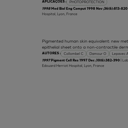
PHOTOPROTECTION
APLICAÇÕES :
1998
Med Biol Eng Comput 1998 Nov ;36(6):813-820
Hospital, Lyon, France
Pigmented human skin equivalent: new meth
epithelial sheet onto a non-contractile der
Collombel C
Damour O
Lepavec 
AUTORES :
| La
1997
Pigment Cell Res 1997 Dec ;10(6):382-390
Edouard Herriot Hospital, Lyon, France