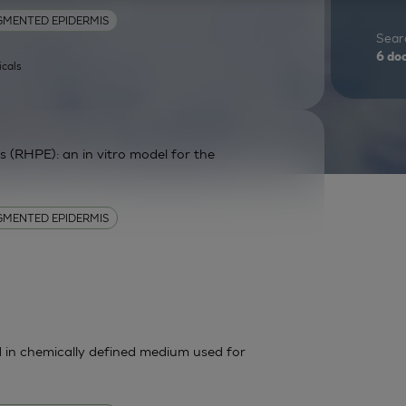
GMENTED EPIDERMIS
Searc
6
do
icals
(RHPE): an in vitro model for the
GMENTED EPIDERMIS
in chemically defined medium used for