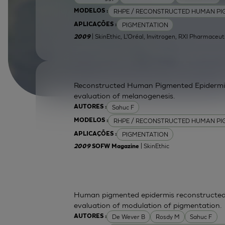
RHPE / RECONSTRUCTED HUMAN PI
MODELOS :
PIGMENTATION
APLICAÇÕES :
| SkinEthic, L'Oréal, Invitrogen, RXI Pharmaceut
2009
Reconstructed Human Pigmented Epidermis 
evaluation of melanogenesis.
Sahuc F
AUTORES :
RHPE / RECONSTRUCTED HUMAN PI
MODELOS :
PIGMENTATION
APLICAÇÕES :
| SkinEthic
2009
SOFW Magazine
Human pigmented epidermis reconstructed 
evaluation of modulation of pigmentation.
De Wever B
Rosdy M
Sahuc F
AUTORES :