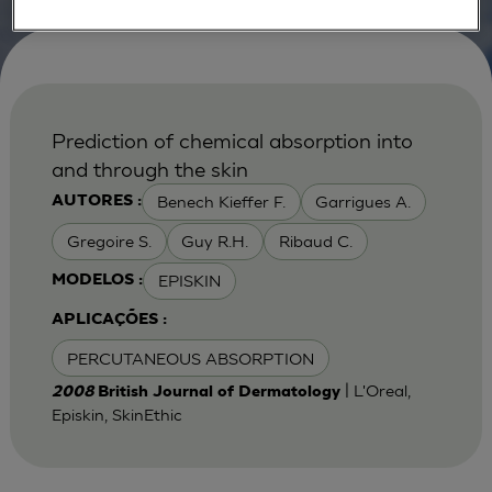
Prediction of chemical absorption into
and through the skin
Benech Kieffer F.
Garrigues A.
AUTORES :
Gregoire S.
Guy R.H.
Ribaud C.
EPISKIN
MODELOS :
APLICAÇÕES :
PERCUTANEOUS ABSORPTION
| L'Oreal,
2008
British Journal of Dermatology
Episkin, SkinEthic