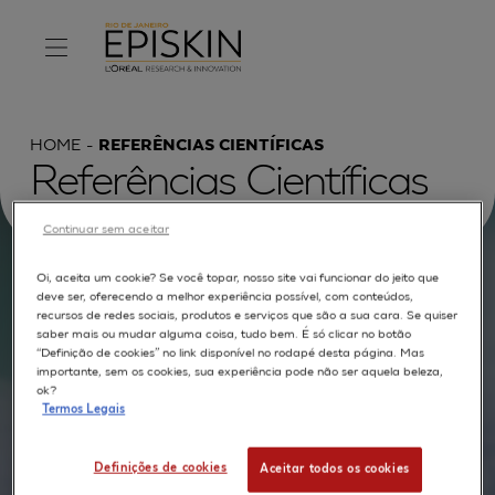
HOME
REFERÊNCIAS CIENTÍFICAS
Referências Científicas
Continuar sem aceitar
Oi, aceita um cookie? Se você topar, nosso site vai funcionar do jeito que
Procurar por :
deve ser, oferecendo a melhor experiência possível, com conteúdos,
recursos de redes sociais, produtos e serviços que são a sua cara. Se quiser
saber mais ou mudar alguma coisa, tudo bem. É só clicar no botão
TEXTO COMPLETO
MODELOS
APLICAÇÕES
“Definição de cookies” no link disponível no rodapé desta página. Mas
importante, sem os cookies, sua experiência pode não ser aquela beleza,
AUTORES
ok?
Termos Legais
Definições de cookies
Aceitar todos os cookies