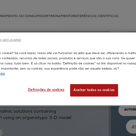
NDIMENTO AO CONSUMIDOR
TREINAMENTO
REFERÊNCIAS CIENTÍFICAS
APLICAÇÕES
r sem aceitar
struída
m cookie? Se você topar, nosso site vai funcionar do jeito que deve ser, oferecendo a melh
m conteúdos, recursos de redes sociais, produtos e serviços que são a sua cara. Se quise
 coisa, tudo bem. É só clicar no botão “Definição de cookies” no link disponível no roda
importante, sem os cookies, sua experiência pode não ser aquela beleza, ok?
ais
Pr
Definições de cookies
Aceitar todos os cookies
TEXTO 
AUTOR
halmic solutions containing
um using an organotypic 3-D model