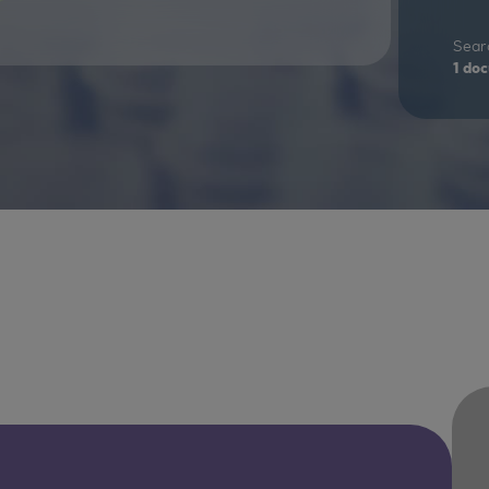
Searc
1
doc