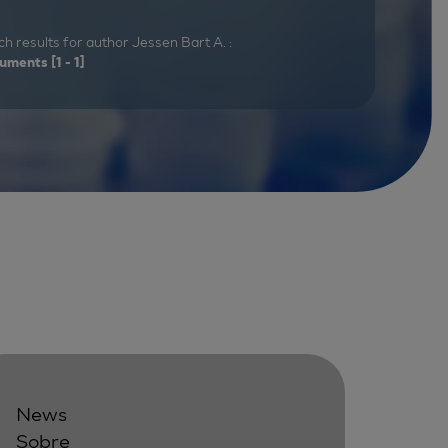
h results for author Jessen Bart A. :
uments
[1 - 1]
News
Sobre