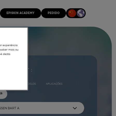
EPISKIN ACADEMY
PEDIDO
or experiência
r saber mais ou
pé desta
ocurar por :
COMPLETO
MODELOS
APLICAÇÕES
ES