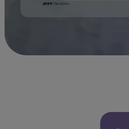
| SkinEthic
2009