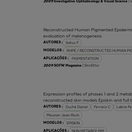
| 
2009
lnvestigative Ophtalmology & Visual Science
Reconstructed Human Pigmented Epidermis 
evaluation of melanogenesis.
Sahuc F
AUTORES :
RHPE / RECONSTRUCTED HUMAN PI
MODELOS :
PIGMENTATION
APLICAÇÕES :
| SkinEthic
2009
SOFW Magazine
Expression profiles of phases 1 and 2 meta
reconstructed skin models Episkin and full 
Duché Daniel
Ferraris C
Labrie F
AUTORES :
Meunier Jean-Roch
EPISKIN
MODELOS :
SKIN METABOLISM
APLICAÇÕES :