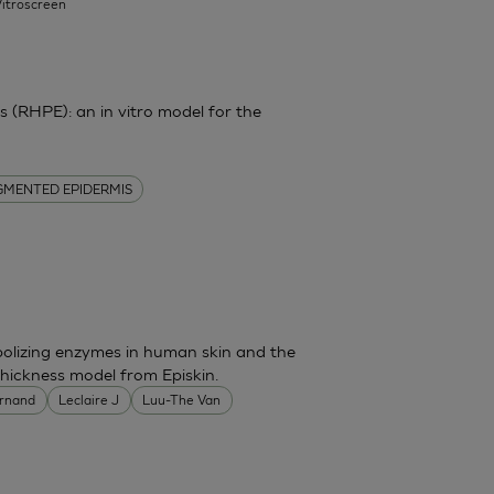
Vitroscreen
(RHPE): an in vitro model for the
GMENTED EPIDERMIS
bolizing enzymes in human skin and the
thickness model from Episkin.
ernand
Leclaire J
Luu-The Van