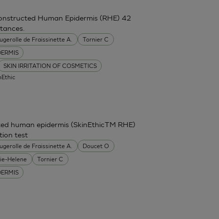
constructed Human Epidermis (RHE) 42
stances.
ugerolle de Fraissinette A.
Tornier C
DERMIS
SKIN IRRITATION OF COSMETICS
nEthic
cted human epidermis (SkinEthicTM RHE)
tion test
ugerolle de Fraissinette A.
Doucet O
ie-Helene
Tornier C
DERMIS