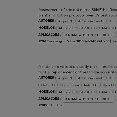
Assessment of the optimized SkinEthic Re
bis skin irritation protocol over 39 test sub
Alepee N.
Amsellem Carole
de Br
AUTORES :
RHE / RECONSTRUCTED HUMAN EPI
MODELOS :
SKIN IRRITATION OF CHEMICALS
APLICAÇÕES :
| Ski
2010
Toxicology In Vitro. 2010 Feb;24(1):245-56
A catch-up validation study on reconstru
for full replacement of the Draize skin irrita
Alepee N.
Amsellem Carole
de Br
AUTORES :
Meloni M
Pachot Jean
Robert C
Roux Mar
RHE / RECONSTRUCTED HUMAN EPI
MODELOS :
SKIN IRRITATION OF CHEMICALS
APLICAÇÕES :
| SkinEthic
2009