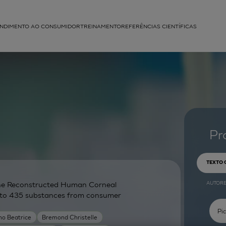
NDIMENTO AO CONSUMIDOR
TREINAMENTO
REFERÊNCIAS CIENTÍFICAS
APLICAÇÕES
struída
Pr
TEXTO
AUTOR
g the Reconstructed Human Corneal
on to 435 substances from consumer
no Beatrice
Bremond Christelle