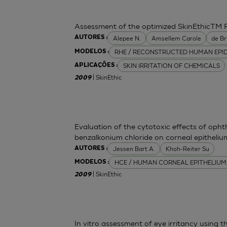
Assessment of the optimized SkinEthicTM
Alepee N.
Amsellem Carole
de Br
AUTORES :
RHE / RECONSTRUCTED HUMAN EPI
MODELOS :
SKIN IRRITATION OF CHEMICALS
APLICAÇÕES :
| SkinEthic
2009
Evaluation of the cytotoxic effects of opht
benzalkonium chloride on corneal epitheli
Jessen Bart A.
Khoh-Reiter Su
AUTORES :
HCE / HUMAN CORNEAL EPITHELIUM
MODELOS :
| SkinEthic
2009
In vitro assessment of eye irritancy usin