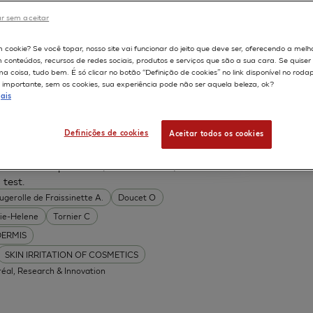
 de Fraissinette A.
Grandidier MH
r sem aceitar
rt Sophie
Maloug Saber
igne Jean-Marc
Tinois-Tessonneaud Estelle
598
m cookie? Se você topar, nosso site vai funcionar do jeito que deve ser, oferecendo a melh
m conteúdos, recursos de redes sociais, produtos e serviços que são a sua cara. Se quise
 coisa, tudo bem. É só clicar no botão “Definição de cookies” no link disponível no roda
ON OF CHEMICAL
importante, sem os cookies, sua experiência pode não ser aquela beleza, ok?
ais
Oréal, Research & Innovation
Definições de cookies
Aceitar todos os cookies
ted human epidermis (SkinEthic RHE) for
 test.
ugerolle de Fraissinette A.
Doucet O
ie-Helene
Tornier C
DERMIS
SKIN IRRITATION OF COSMETICS
réal, Research & Innovation