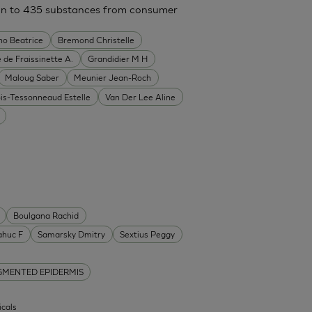
ion to 435 substances from consumer
no Beatrice
Bremond Christelle
 de Fraissinette A.
Grandidier M H
Maloug Saber
Meunier Jean-Roch
ois-Tessonneaud Estelle
Van Der Lee Aline
Boulgana Rachid
ahuc F
Samarsky Dmitry
Sextius Peggy
GMENTED EPIDERMIS
icals