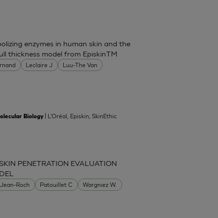
bolizing enzymes in human skin and the
ull thickness model from EpiskinTM
ernand
Leclaire J
Luu-The Van
| L'Oréal, Episkin, SkinEthic
olecular Biology
SKIN PENETRATION EVALUATION
DEL
 Jean-Roch
Patouillet C
Wargniez W.