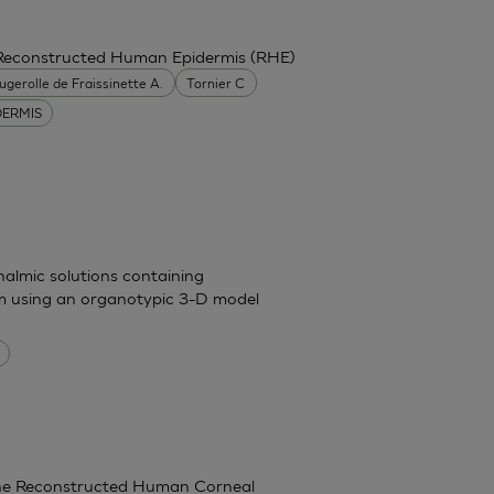
 Reconstructed Human Epidermis (RHE)
ugerolle de Fraissinette A.
Tornier C
DERMIS
halmic solutions containing
um using an organotypic 3-D model
g the Reconstructed Human Corneal