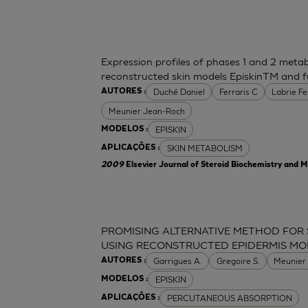
Expression profiles of phases 1 and 2 meta
reconstructed skin models EpiskinTM and f
Duché Daniel
Ferraris C
Labrie F
AUTORES :
Meunier Jean-Roch
EPISKIN
MODELOS :
SKIN METABOLISM
APLICAÇÕES :
2009
Elsevier Journal of Steroid Biochemistry and M
PROMISING ALTERNATIVE METHOD FOR 
USING RECONSTRUCTED EPIDERMIS MO
Garrigues A.
Gregoire S.
Meunier
AUTORES :
EPISKIN
MODELOS :
PERCUTANEOUS ABSORPTION
APLICAÇÕES :