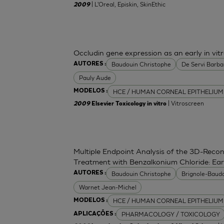
| L'Oreal, Episkin, SkinEthic
2009
Occludin gene expression as an early in vitr
Baudouin Christophe
De Servi Barba
AUTORES :
Pauly Aude
HCE / HUMAN CORNEAL EPITHELIUM
MODELOS :
| Vitroscreen
2009
Elsevier Toxicology in vitro
Multiple Endpoint Analysis of the 3D-Recon
Treatment with Benzalkonium Chloride: Ea
Baudouin Christophe
Brignole-Baudo
AUTORES :
Warnet Jean-Michel
HCE / HUMAN CORNEAL EPITHELIUM
MODELOS :
PHARMACOLOGY / TOXICOLOGY
APLICAÇÕES :