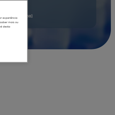
documents
[61 - 80]
or experiência
r saber mais ou
pé desta