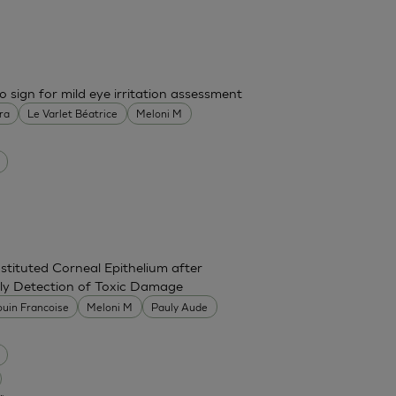
o sign for mild eye irritation assessment
ra
Le Varlet Béatrice
Meloni M
stituted Corneal Epithelium after
rly Detection of Toxic Damage
uin Francoise
Meloni M
Pauly Aude