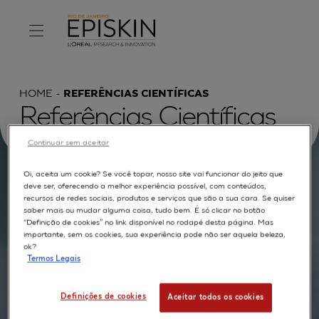
HOME
REFERÊNCIAS CIENTÍFICAS
Referências Científicas
Continuar sem aceitar
Oi, aceita um cookie? Se você topar, nosso site vai funcionar do jeito que
Procurar por :
deve ser, oferecendo a melhor experiência possível, com conteúdos,
recursos de redes sociais, produtos e serviços que são a sua cara. Se quiser
saber mais ou mudar alguma coisa, tudo bem. É só clicar no botão
TEXTO COMPLETO
MODELOS
APLICAÇÕES
“Definição de cookies” no link disponível no rodapé desta página. Mas
importante, sem os cookies, sua experiência pode não ser aquela beleza,
AUTORES
ok?
Termos Legais
Definições de cookies
Aceitar todos os cookies