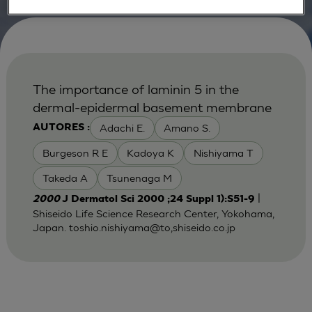
The importance of laminin 5 in the
dermal-epidermal basement membrane
Adachi E.
Amano S.
AUTORES :
Burgeson R E
Kadoya K
Nishiyama T
Takeda A
Tsunenaga M
|
2000
J Dermatol Sci 2000 ;24 Suppl 1):S51-9
Shiseido Life Science Research Center, Yokohama,
Japan. toshio.nishiyama@to,shiseido.co.jp