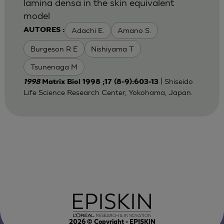
lamina densa in the skin equivalent
model
Adachi E.
Amano S.
AUTORES :
Burgeson R E
Nishiyama T
Tsunenaga M
| Shiseido
1998
Matrix Biol 1998 ;17 (8-9):603-13
Life Science Research Center, Yokohama, Japan.
2026
© Copyright - EPISKIN