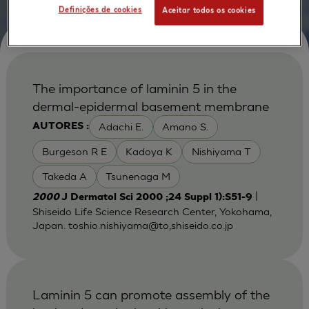
Definições de cookies
Aceitar todos os cookies
The importance of laminin 5 in the
dermal-epidermal basement membrane
Adachi E.
Amano S.
AUTORES :
Burgeson R E
Kadoya K
Nishiyama T
Takeda A
Tsunenaga M
|
2000
J Dermatol Sci 2000 ;24 Suppl 1):S51-9
Shiseido Life Science Research Center, Yokohama,
Japan. toshio.nishiyama@to,shiseido.co.jp
Laminin 5 can promote assembly of the