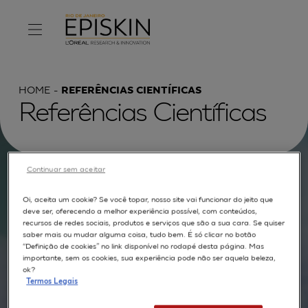
HOME
REFERÊNCIAS CIENTÍFICAS
Referências Científicas
Continuar sem aceitar
Procurar por :
Oi, aceita um cookie? Se você topar, nosso site vai funcionar do jeito que
deve ser, oferecendo a melhor experiência possível, com conteúdos,
TEXTO COMPLETO
MODELOS
APLICAÇÕES
recursos de redes sociais, produtos e serviços que são a sua cara. Se quiser
saber mais ou mudar alguma coisa, tudo bem. É só clicar no botão
AUTORES
“Definição de cookies” no link disponível no rodapé desta página. Mas
importante, sem os cookies, sua experiência pode não ser aquela beleza,
ok?
Termos Legais