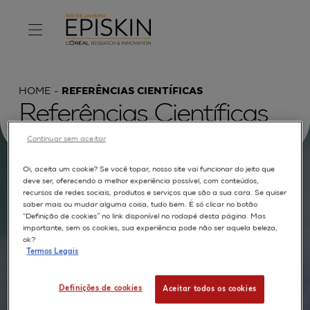
HOME
REFERÊNCIAS CIENTÍFICAS
Referências Científicas
Continuar sem aceitar
Oi, aceita um cookie? Se você topar, nosso site vai funcionar do jeito que
Procurar por :
deve ser, oferecendo a melhor experiência possível, com conteúdos,
recursos de redes sociais, produtos e serviços que são a sua cara. Se quiser
saber mais ou mudar alguma coisa, tudo bem. É só clicar no botão
TEXTO COMPLETO
MODELOS
APLICAÇÕES
“Definição de cookies” no link disponível no rodapé desta página. Mas
importante, sem os cookies, sua experiência pode não ser aquela beleza,
AUTORES
ok?
Termos Legais
Definições de cookies
Aceitar todos os cookies