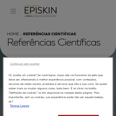
HOME
REFERÊNCIAS CIENTÍFICAS
Referências Científicas
Continuar sem aceitar
Procurar por :
Oi, aceita um cookie? Se você topar, nosso site vai funcionar do jeito que
deve ser, oferecendo a melhor experiência possível, com conteúdos,
TEXTO COMPLETO
MODELOS
APLICAÇÕES
recursos de redes sociais, produtos e serviços que são a sua cara. Se quiser
saber mais ou mudar alguma coisa, tudo bem. É só clicar no botão
AUTORES
“Definição de cookies” no link disponível no rodapé desta página. Mas
importante, sem os cookies, sua experiência pode não ser aquela beleza,
ok?
Termos Legais