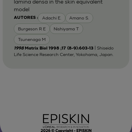
lamina densa in the skin equivalent
model
Adachi E.
Amano S.
AUTORES :
Burgeson R E
Nishiyama T
Tsunenaga M
| Shiseido
1998
Matrix Biol 1998 ;17 (8-9):603-13
Life Science Research Center, Yokohama, Japan.
2026
© Copyright - EPISKIN