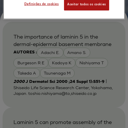
Definições de cookies
Aceitar todos os cookies
The importance of laminin 5 in the
dermal-epidermal basement membrane
Adachi E.
Amano S.
AUTORES :
Burgeson R E
Kadoya K
Nishiyama T
Takeda A
Tsunenaga M
|
2000
J Dermatol Sci 2000 ;24 Suppl 1):S51-9
Shiseido Life Science Research Center, Yokohama,
Japan. toshio.nishiyama@to,shiseido.co.jp
Laminin 5 can promote assembly of the