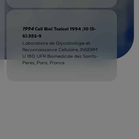
1994
Cell Biol Toxicol 1994 ;10 (5-
6):353-9
Laboratoire de Glycobiologie et
Reconnaissance Cellulaire, INSERM
U 180, UFR Biomedicale des Saints-
Peres, Paris, France.