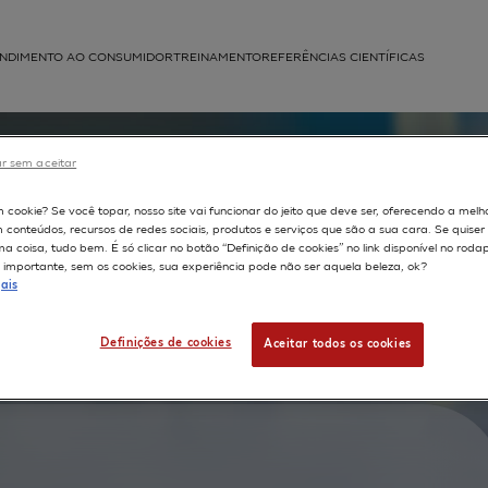
NDIMENTO AO CONSUMIDOR
TREINAMENTO
REFERÊNCIAS CIENTÍFICAS
APLICAÇÕES
r sem aceitar
struída
sional
m cookie? Se você topar, nosso site vai funcionar do jeito que deve ser, oferecendo a melh
m conteúdos, recursos de redes sociais, produtos e serviços que são a sua cara. Se quise
 coisa, tudo bem. É só clicar no botão “Definição de cookies” no link disponível no roda
importante, sem os cookies, sua experiência pode não ser aquela beleza, ok?
ais
mization
Definições de cookies
Aceitar todos os cookies