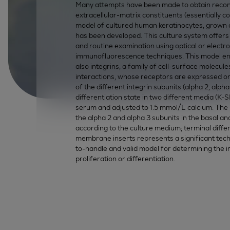
Many attempts have been made to obtain recon
extracellular-matrix constituents (essentially c
model of cultured human keratinocytes, grown at
has been developed. This culture system offer
and routine examination using optical or elect
immunofluorescence techniques. This model ena
also integrins, a family of cell-surface molecules
interactions, whose receptors are expressed on 
of the different integrin subunits (alpha 2, alpha
differentiation state in two different media (
serum and adjusted to 1.5 mmol/L calcium. The 
the alpha 2 and alpha 3 subunits in the basal a
according to the culture medium; terminal diff
membrane inserts represents a significant techn
to-handle and valid model for determining the i
proliferation or differentiation.