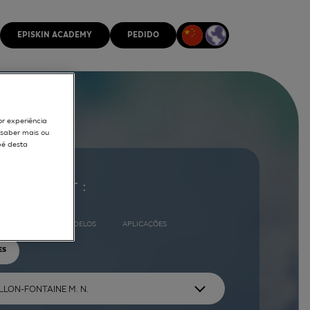
EPISKIN ACADEMY
PEDIDO
or experiência
r saber mais ou
pé desta
ocurar por :
COMPLETO
MODELOS
APLICAÇÕES
ES