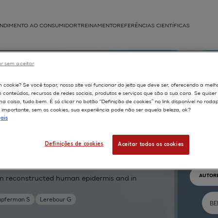
NDIMENTO AO CONSUMIDOR
TREINAMENTO
REFERÊNCIAS CIENTÍFICAS
APLICAÇÕES
r sem aceitar
struída
m cookie? Se você topar, nosso site vai funcionar do jeito que deve ser, oferecendo a melh
m conteúdos, recursos de redes sociais, produtos e serviços que são a sua cara. Se quise
 coisa, tudo bem. É só clicar no botão “Definição de cookies” no link disponível no roda
importante, sem os cookies, sua experiência pode não ser aquela beleza, ok?
ais
Pr
Definições de cookies
Aceitar todos os cookies
TEXTO 
AUTOR
n reconstructed human epidermis and in
upferman S
Lerebour G