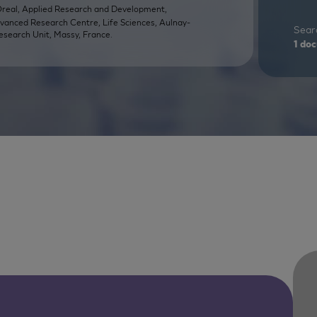
Oreal, Applied Research and Development,
dvanced Research Centre, Life Sciences, Aulnay-
Searc
esearch Unit, Massy, France.
1
doc