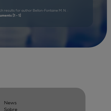
h results for author Bellon-Fontaine M. N. :
uments
[1 - 1]
News
Sobre