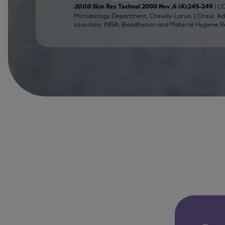
| L'
2000
Skin Res Technol 2000 Nov ;6 (4):245-249
Microbiology Department, Chevilly-Larue; L'Oreal, A
sous-bois; INRA, Bioadhesion and Material Hygiene R