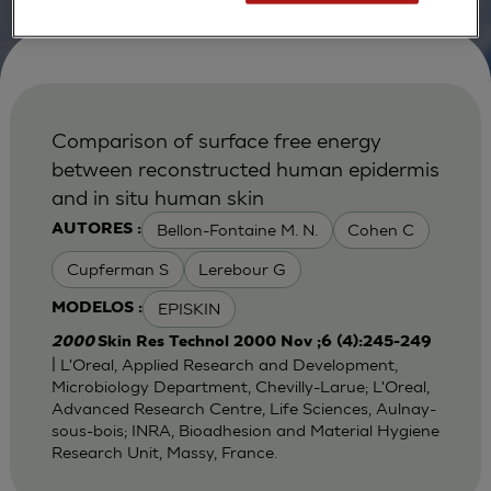
Comparison of surface free energy
between reconstructed human epidermis
and in situ human skin
Bellon-Fontaine M. N.
Cohen C
AUTORES :
Cupferman S
Lerebour G
EPISKIN
MODELOS :
2000
Skin Res Technol 2000 Nov ;6 (4):245-249
| L'Oreal, Applied Research and Development,
Microbiology Department, Chevilly-Larue; L'Oreal,
Advanced Research Centre, Life Sciences, Aulnay-
sous-bois; INRA, Bioadhesion and Material Hygiene
Research Unit, Massy, France.