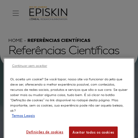
HOME
REFERÊNCIAS CIENTÍFICAS
Referências Científicas
Continuar sem aceitar
Oi, aceita um cookie? Se você topar, nosso site vai funcionar do jeito que
Procurar por :
deve ser, oferecendo a melhor experiência possível, com conteúdos,
recursos de redes sociais, produtos e serviços que são a sua cara. Se quiser
TEXTO COMPLETO
MODELOS
APLICAÇÕES
saber mais ou mudar alguma coisa, tudo bem. É só clicar no botão
“Definição de cookies” no link disponível no rodapé desta página. Mas
importante, sem os cookies, sua experiência pode não ser aquela beleza,
AUTORES
ok?
Termos Legais
Definições de cookies
Aceitar todos os cookies