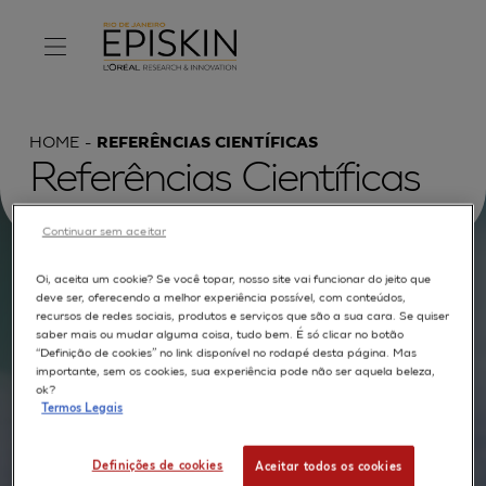
HOME
REFERÊNCIAS CIENTÍFICAS
Referências Científicas
Continuar sem aceitar
Oi, aceita um cookie? Se você topar, nosso site vai funcionar do jeito que
Procurar por :
deve ser, oferecendo a melhor experiência possível, com conteúdos,
recursos de redes sociais, produtos e serviços que são a sua cara. Se quiser
TEXTO COMPLETO
MODELOS
APLICAÇÕES
saber mais ou mudar alguma coisa, tudo bem. É só clicar no botão
“Definição de cookies” no link disponível no rodapé desta página. Mas
importante, sem os cookies, sua experiência pode não ser aquela beleza,
AUTORES
ok?
Termos Legais
Definições de cookies
Aceitar todos os cookies