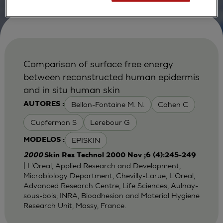
Comparison of surface free energy
between reconstructed human epidermis
and in situ human skin
Bellon-Fontaine M. N.
Cohen C
AUTORES :
Cupferman S
Lerebour G
EPISKIN
MODELOS :
2000
Skin Res Technol 2000 Nov ;6 (4):245-249
| L'Oreal, Applied Research and Development,
Microbiology Department, Chevilly-Larue; L'Oreal,
Advanced Research Centre, Life Sciences, Aulnay-
sous-bois; INRA, Bioadhesion and Material Hygiene
Research Unit, Massy, France.