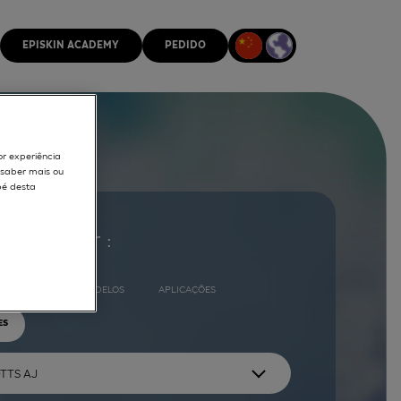
EPISKIN ACADEMY
PEDIDO
or experiência
r saber mais ou
pé desta
ocurar por :
COMPLETO
MODELOS
APLICAÇÕES
ES