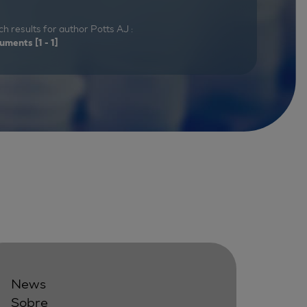
h results for author Potts AJ :
uments
[1 - 1]
News
Sobre