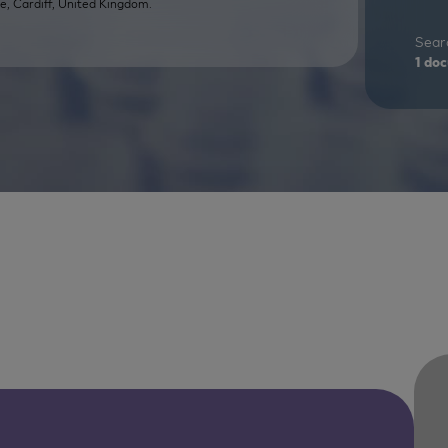
e, Cardiff, United Kingdom.
Searc
1
doc