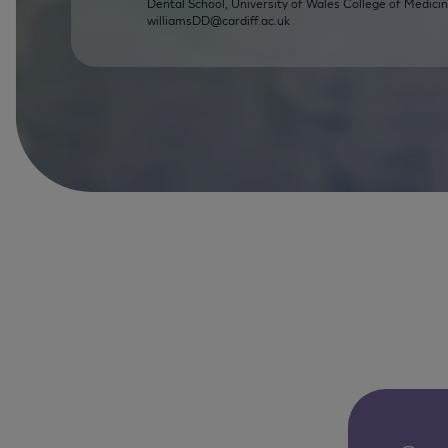
Dental School, University of Wales College of Medicin
williamsDD@cardiff.ac.uk