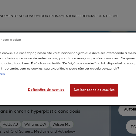
NDIMENTO AO CONSUMIDOR
TREINAMENTO
REFERÊNCIAS CIENTÍFICAS
APLICAÇÕES
r sem aceitar
struída
m cookie? Se você topar, nosso site vai funcionar do jeito que deve ser, oferecendo a melh
m conteúdos, recursos de redes sociais, produtos e serviços que são a sua cara. Se quise
 coisa, tudo bem. É só clicar no botão “Definição de cookies” no link disponível no roda
importante, sem os cookies, sua experiência pode não ser aquela beleza, ok?
ais
Pr
Definições de cookies
Aceitar todos os cookies
TEXTO 
AUTOR
cans in chronic hyperplastic candidosis
Potts AJ
Williams DW
Wilson MJ
nt of Oral Surgery, Medicine and Pathology,