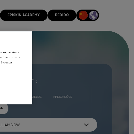
EPISKIN ACADEMY
PEDIDO
or experiência
r saber mais ou
pé desta
ocurar por :
COMPLETO
MODELOS
APLICAÇÕES
ES