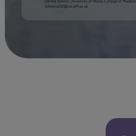
Dental School, University of Wales College of Medicin
williamsDD@cardiff.ac.uk