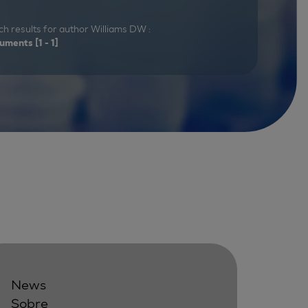
h results for author Williams DW :
uments
[1 - 1]
News
Sobre