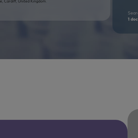
e, Cardiff, United Kingdom.
Searc
1
doc