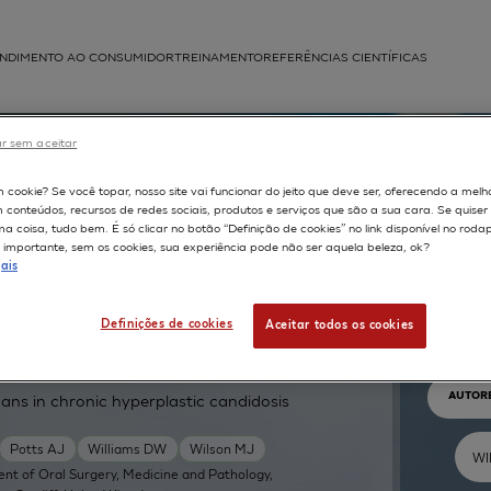
NDIMENTO AO CONSUMIDOR
TREINAMENTO
REFERÊNCIAS CIENTÍFICAS
APLICAÇÕES
r sem aceitar
struída
m cookie? Se você topar, nosso site vai funcionar do jeito que deve ser, oferecendo a melh
m conteúdos, recursos de redes sociais, produtos e serviços que são a sua cara. Se quise
 coisa, tudo bem. É só clicar no botão “Definição de cookies” no link disponível no roda
importante, sem os cookies, sua experiência pode não ser aquela beleza, ok?
ais
Pr
Definições de cookies
Aceitar todos os cookies
TEXTO 
AUTOR
cans in chronic hyperplastic candidosis
Potts AJ
Williams DW
Wilson MJ
nt of Oral Surgery, Medicine and Pathology,