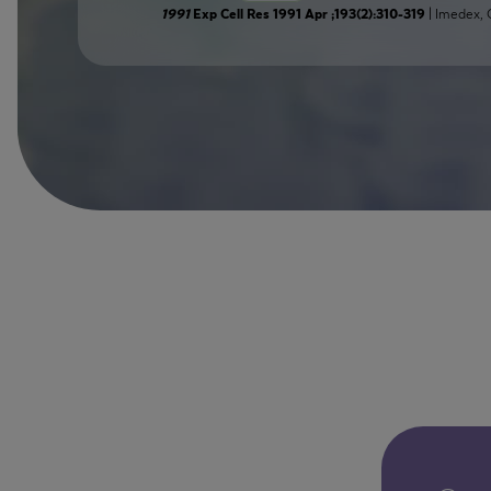
| Imedex,
1991
Exp Cell Res 1991 Apr ;193(2):310-319