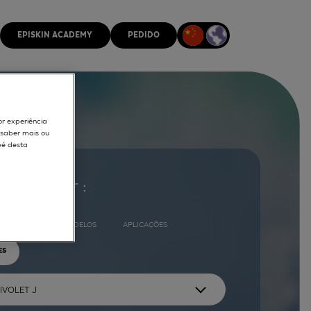
EPISKIN ACADEMY
PEDIDO
or experiência
r saber mais ou
pé desta
ocurar por :
COMPLETO
MODELOS
APLICAÇÕES
ES