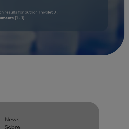
h results for author Thivolet J :
uments
[1 - 1]
News
Sobre