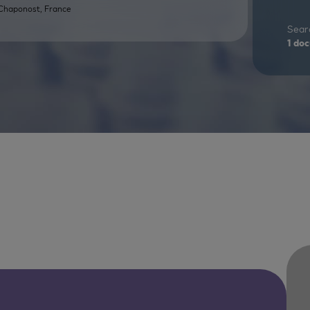
 Chaponost, France
Searc
1
doc