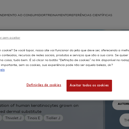
NDIMENTO AO CONSUMIDOR
TREINAMENTO
REFERÊNCIAS CIENTÍFICAS
APLICAÇÕES
r sem aceitar
struída
m cookie? Se você topar, nosso site vai funcionar do jeito que deve ser, oferecendo a melh
m conteúdos, recursos de redes sociais, produtos e serviços que são a sua cara. Se quise
 coisa, tudo bem. É só clicar no botão “Definição de cookies” no link disponível no roda
importante, sem os cookies, sua experiência pode não ser aquela beleza, ok?
ais
Pr
Definições de cookies
Aceitar todos os cookies
TEXTO 
AUTOR
tiation of human keratinocytes grown on
red dermal substitute
Thivolet J
Tinois E
Tiollier J