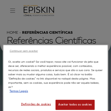
HOME
REFERÊNCIAS CIENTÍFICAS
Referências Científicas
Continuar sem aceitar
Oi, aceita um cookie? Se você topar, nosso site vai funcionar do jeito que
Procurar por :
deve ser, oferecendo a melhor experiência possível, com conteúdos,
recursos de redes sociais, produtos e serviços que são a sua cara. Se quiser
saber mais ou mudar alguma coisa, tudo bem. É só clicar no botão
TEXTO COMPLETO
MODELOS
APLICAÇÕES
“Definição de cookies” no link disponível no rodapé desta página. Mas
importante, sem os cookies, sua experiência pode não ser aquela beleza,
AUTORES
ok?
Termos Legais
Definições de cookies
Aceitar todos os cookies