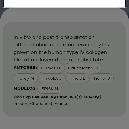
In vitro and post-transplantation
differentiation of human keratinocytes
grown on the human type IV collagen
film of a bilayered dermal substitute
Dumas H
Gaucherand M
AUTORES :
Tardy M
Thivolet J
Tinois E
Tiollier J
EPISKIN
MODELOS :
|
1991
Exp Cell Res 1991 Apr ;193(2):310-319
Imedex, Chaponost, France