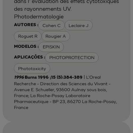
dans l' evaluation des effets cytotoxiques
des rayonnements UV.
Photodermatologie
Cohen C
Leclaire J
AUTORES :
Roguet R
Rougier A
EPISKIN
MODELOS :
PHOTOPROTECTION
APLICAÇÕES :
Phototoxicity
| L'Oreal
1996
Burns 1996 ;15 (5):384-389
Recherche - Direction des Sciences du Vivant -
Avenue E. Schueller, 93600 Aulnay sous bois,
France; La Roche-Posay Laboratoire
Pharmaceutique - BP 23, 86270 La Roche-Posay,
France