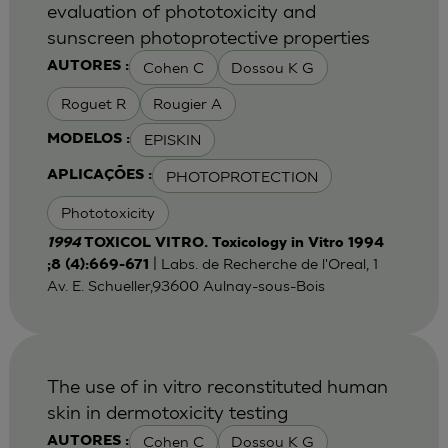
evaluation of phototoxicity and
sunscreen photoprotective properties
Cohen C
Dossou K G
AUTORES :
Roguet R
Rougier A
EPISKIN
MODELOS :
PHOTOPROTECTION
APLICAÇÕES :
Phototoxicity
1994
TOXICOL VITRO. Toxicology in Vitro 1994
| Labs. de Recherche de l'Oreal, 1
;8 (4):669-671
Av. E. Schueller,93600 Aulnay-sous-Bois
The use of in vitro reconstituted human
skin in dermotoxicity testing
Cohen C
Dossou K G
AUTORES :