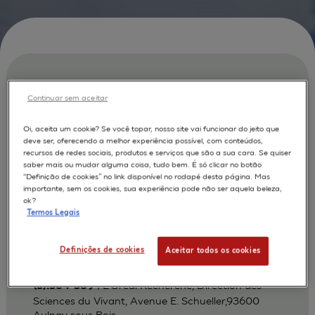
The use of a reconstructed epidermis in
Continuar sem aceitar
the assessment of cytotoxic effects of
UV irradiation
Oi, aceita um cookie? Se você topar, nosso site vai funcionar do jeito que
deve ser, oferecendo a melhor experiência possível, com conteúdos,
Cohen C
Leclaire J
AUTORES :
recursos de redes sociais, produtos e serviços que são a sua cara. Se quiser
saber mais ou mudar alguma coisa, tudo bem. É só clicar no botão
Roguet R
Rougier A
“Definição de cookies” no link disponível no rodapé desta página. Mas
importante, sem os cookies, sua experiência pode não ser aquela beleza,
EPISKIN
MODELOS :
ok?
Termos Legais
PHOTOPROTECTION
APLICAÇÕES :
Phototoxicity
Definições de cookies
Aceitar todos os cookies
1996
Nouvelles Dermatologiques 1996 ;15
| L'Oreal Recherche, Direction des
(5):384-389
Sciences du Vivant, Avenue E. Schueller,93600
Aulnay sous Bois