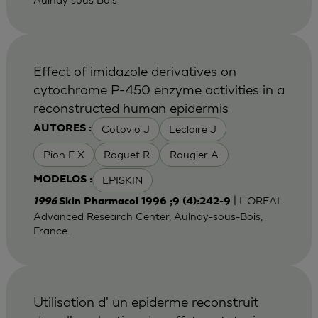
Effect of imidazole derivatives on
cytochrome P-450 enzyme activities in a
reconstructed human epidermis
Cotovio J
Leclaire J
AUTORES :
Pion F X
Roguet R
Rougier A
EPISKIN
MODELOS :
| L'OREAL
1996
Skin Pharmacol 1996 ;9 (4):242-9
Advanced Research Center, Aulnay-sous-Bois,
France.
Utilisation d' un epiderme reconstruit