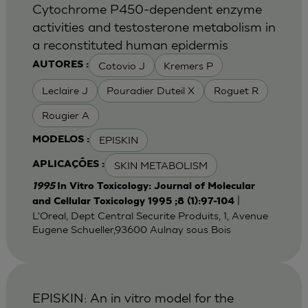
Cytochrome P450-dependent enzyme
activities and testosterone metabolism in
a reconstituted human epidermis
Cotovio J
Kremers P
AUTORES :
Leclaire J
Pouradier Duteil X
Roguet R
Rougier A
EPISKIN
MODELOS :
SKIN METABOLISM
APLICAÇÕES :
1995
In Vitro Toxicology: Journal of Molecular
|
and Cellular Toxicology 1995 ;8 (1):97-104
L'Oreal, Dept Central Securite Produits, 1, Avenue
Eugene Schueller,93600 Aulnay sous Bois
EPISKIN: An in vitro model for the