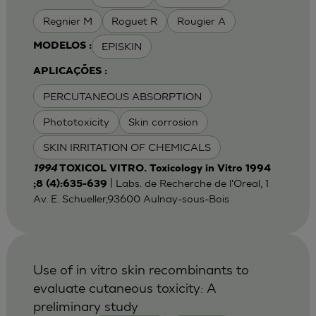
Regnier M
Roguet R
Rougier A
EPISKIN
MODELOS :
APLICAÇÕES :
PERCUTANEOUS ABSORPTION
Phototoxicity
Skin corrosion
SKIN IRRITATION OF CHEMICALS
1994
TOXICOL VITRO. Toxicology in Vitro 1994
| Labs. de Recherche de l'Oreal, 1
;8 (4):635-639
Av. E. Schueller,93600 Aulnay-sous-Bois
Use of in vitro skin recombinants to
evaluate cutaneous toxicity: A
preliminary study