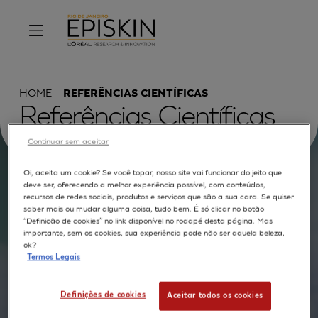
HOME
REFERÊNCIAS CIENTÍFICAS
Referências Científicas
Continuar sem aceitar
Oi, aceita um cookie? Se você topar, nosso site vai funcionar do jeito que
Procurar por :
deve ser, oferecendo a melhor experiência possível, com conteúdos,
recursos de redes sociais, produtos e serviços que são a sua cara. Se quiser
saber mais ou mudar alguma coisa, tudo bem. É só clicar no botão
TEXTO COMPLETO
MODELOS
APLICAÇÕES
“Definição de cookies” no link disponível no rodapé desta página. Mas
importante, sem os cookies, sua experiência pode não ser aquela beleza,
AUTORES
ok?
Termos Legais
Definições de cookies
Aceitar todos os cookies