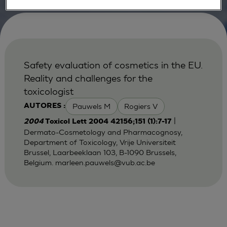
Safety evaluation of cosmetics in the EU.
Reality and challenges for the
toxicologist
Pauwels M
Rogiers V
AUTORES :
|
2004
Toxicol Lett 2004 42156;151 (1):7-17
Dermato-Cosmetology and Pharmacognosy,
Department of Toxicology, Vrije Universiteit
Brussel, Laarbeeklaan 103, B-1090 Brussels,
Belgium.
marleen.pauwels@vub.ac.be