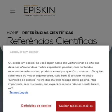
HOME
REFERÊNCIAS CIENTÍFICAS
Referências Científicas
Continuar sem aceitar
Oi, aceita um cookie? Se você topar, nosso site vai funcionar do jeito que
Procurar por :
deve ser, oferecendo a melhor experiência possível, com conteúdos,
recursos de redes sociais, produtos e serviços que são a sua cara. Se quiser
saber mais ou mudar alguma coisa, tudo bem. É só clicar no botão
TEXTO COMPLETO
MODELOS
APLICAÇÕES
“Definição de cookies” no link disponível no rodapé desta página. Mas
importante, sem os cookies, sua experiência pode não ser aquela beleza,
AUTORES
ok?
Termos Legais
Definições de cookies
Aceitar todos os cookies