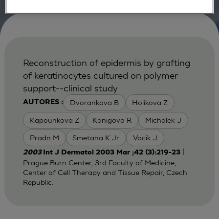
Reconstruction of epidermis by grafting
of keratinocytes cultured on polymer
support--clinical study
Dvorankova B
Holikova Z
AUTORES :
Kapounkova Z
Konigova R
Michalek J
Pradn M
Smetana K Jr
Vacik J
|
2003
Int J Dermatol 2003 Mar ;42 (3):219-23
Prague Burn Center, 3rd Faculty of Medicine,
Center of Cell Therapy and Tissue Repair, Czech
Republic.