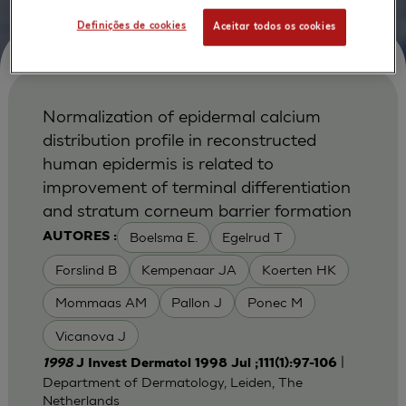
Definições de cookies
Aceitar todos os cookies
Normalization of epidermal calcium
distribution profile in reconstructed
human epidermis is related to
improvement of terminal differentiation
and stratum corneum barrier formation
Boelsma E.
Egelrud T
AUTORES :
Forslind B
Kempenaar JA
Koerten HK
Mommaas AM
Pallon J
Ponec M
Vicanova J
|
1998
J Invest Dermatol 1998 Jul ;111(1):97-106
Department of Dermatology, Leiden, The
Netherlands