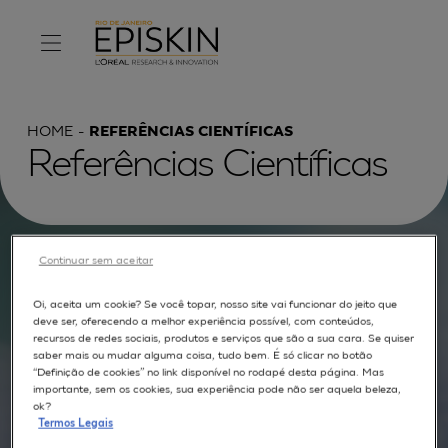
HOME
REFERÊNCIAS CIENTÍFICAS
Referências Científicas
Procurar por :
Continuar sem aceitar
Oi, aceita um cookie? Se você topar, nosso site vai funcionar do jeito que
TEXTO COMPLETO
MODELOS
APLICAÇÕES
deve ser, oferecendo a melhor experiência possível, com conteúdos,
recursos de redes sociais, produtos e serviços que são a sua cara. Se quiser
AUTORES
saber mais ou mudar alguma coisa, tudo bem. É só clicar no botão
“Definição de cookies” no link disponível no rodapé desta página. Mas
importante, sem os cookies, sua experiência pode não ser aquela beleza,
ok?
Termos Legais