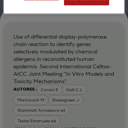
Use of differential display-polymerase
chain reaction to identify genes
selectively modulated by chemical
allergens in reconstituted human
epidermis. Second International Celltox-
AICC Joint Meeting "In Vitro Models and
Toxicity Mechanisms"
Corsini E
Galli C L
AUTORES :
Marinovich M
Sheasgreen J
Stammati Annalaura ed
Testai Emanuela ed