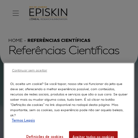
HOME
REFERÊNCIAS CIENTÍFICAS
Referências Científicas
Continuar sem aceitar
Procurar por :
Oi, aceita um cookie? Se você topar, nosso site vai funcionar do jeito que
deve ser, oferecendo a melhor experiência possível, com conteúdos,
recursos de redes sociais, produtos e serviços que são a sua cara. Se quiser
TEXTO COMPLETO
MODELOS
APLICAÇÕES
saber mais ou mudar alguma coisa, tudo bem. É só clicar no botão
“Definição de cookies” no link disponível no rodapé desta página. Mas
AUTORES
importante, sem os cookies, sua experiência pode não ser aquela beleza,
ok?
Termos Legais
Definições de cookies
Aceitar todos os cookies