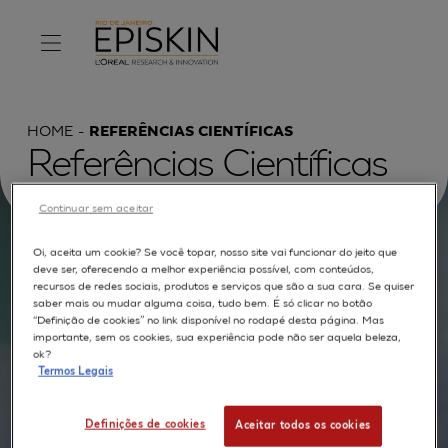
HOME
REFERÊNCIAS CIENTÍFICAS
Referências Científicas
Continuar sem aceitar
Oi, aceita um cookie? Se você topar, nosso site vai funcionar do jeito que
Procurar por :
deve ser, oferecendo a melhor experiência possível, com conteúdos,
recursos de redes sociais, produtos e serviços que são a sua cara. Se quiser
saber mais ou mudar alguma coisa, tudo bem. É só clicar no botão
TEXTO COMPLETO
MODELOS
APLICAÇÕES
“Definição de cookies” no link disponível no rodapé desta página. Mas
importante, sem os cookies, sua experiência pode não ser aquela beleza,
AUTORES
ok?
Termos Legais
Definições de cookies
Aceitar todos os cookies