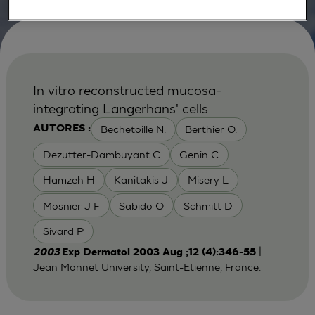
In vitro reconstructed mucosa-
integrating Langerhans' cells
Bechetoille N.
Berthier O.
AUTORES :
Dezutter-Dambuyant C
Genin C
Hamzeh H
Kanitakis J
Misery L
Mosnier J F
Sabido O
Schmitt D
Sivard P
|
2003
Exp Dermatol 2003 Aug ;12 (4):346-55
Jean Monnet University, Saint-Etienne, France.