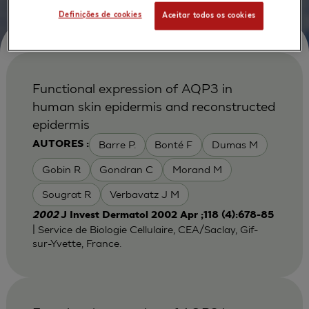
Definições de cookies
Aceitar todos os cookies
Functional expression of AQP3 in
human skin epidermis and reconstructed
epidermis
Barre P.
Bonté F
Dumas M
AUTORES :
Gobin R
Gondran C
Morand M
Sougrat R
Verbavatz J M
2002
J Invest Dermatol 2002 Apr ;118 (4):678-85
| Service de Biologie Cellulaire, CEA/Saclay, Gif-
sur-Yvette, France.