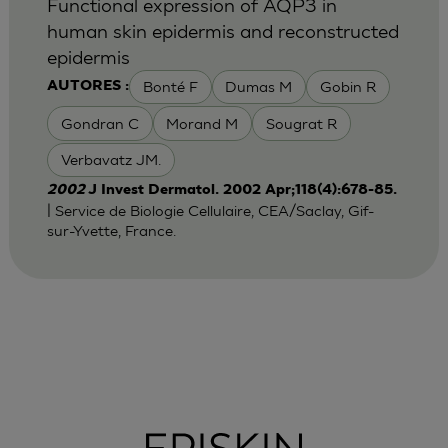
Functional expression of AQP3 in
human skin epidermis and reconstructed
epidermis
Bonté F
Dumas M
Gobin R
AUTORES :
Gondran C
Morand M
Sougrat R
Verbavatz JM.
2002
J Invest Dermatol. 2002 Apr;118(4):678-85.
| Service de Biologie Cellulaire, CEA/Saclay, Gif-
sur-Yvette, France.