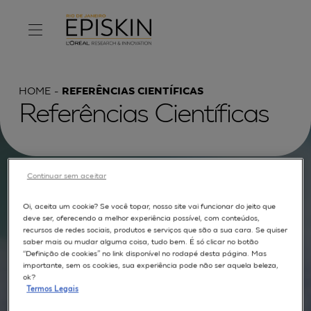
HOME
REFERÊNCIAS CIENTÍFICAS
Referências Científicas
Continuar sem aceitar
Procurar por :
Oi, aceita um cookie? Se você topar, nosso site vai funcionar do jeito que
TEXTO COMPLETO
MODELOS
APLICAÇÕES
deve ser, oferecendo a melhor experiência possível, com conteúdos,
recursos de redes sociais, produtos e serviços que são a sua cara. Se quiser
AUTORES
saber mais ou mudar alguma coisa, tudo bem. É só clicar no botão
“Definição de cookies” no link disponível no rodapé desta página. Mas
importante, sem os cookies, sua experiência pode não ser aquela beleza,
ok?
Termos Legais