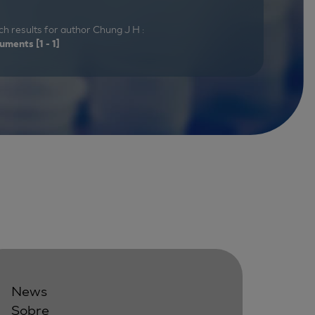
h results for author Chung J H :
uments
[1 - 1]
News
Sobre