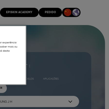
EPISKIN ACADEMY
PEDIDO
or experiência
r saber mais ou
pé desta
ocurar por :
COMPLETO
MODELOS
APLICAÇÕES
ES