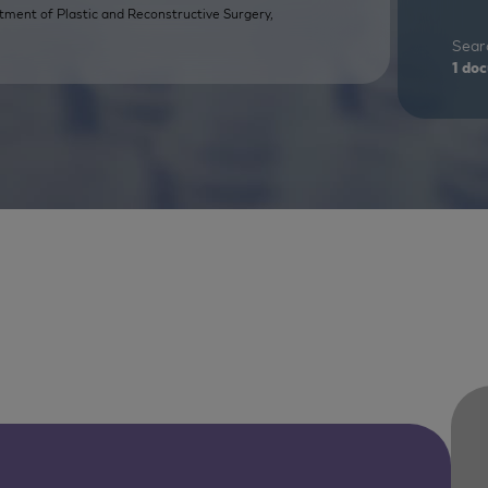
tment of Plastic and Reconstructive Surgery,
Searc
1
doc