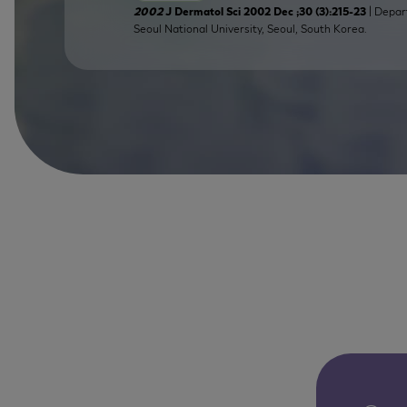
| Depar
2002
J Dermatol Sci 2002 Dec ;30 (3):215-23
Seoul National University, Seoul, South Korea.