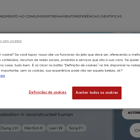
NDIMENTO AO CONSUMIDOR
TREINAMENTO
REFERÊNCIAS CIENTÍFICAS
APLICAÇÕES
r sem aceitar
struída
m cookie? Se você topar, nosso site vai funcionar do jeito que deve ser, oferecendo a melh
m conteúdos, recursos de redes sociais, produtos e serviços que são a sua cara. Se quise
 coisa, tudo bem. É só clicar no botão “Definição de cookies” no link disponível no roda
importante, sem os cookies, sua experiência pode não ser aquela beleza, ok?
ais
Pr
Definições de cookies
Aceitar todos os cookies
TEXTO 
AUTOR
malization in reconstructed human
Chung J H
Han Kim K
Lee I W
Song P I