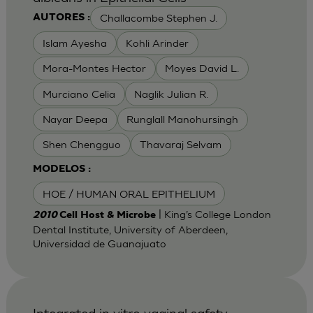
Challacombe Stephen J.
AUTORES :
Islam Ayesha
Kohli Arinder
Mora-Montes Hector
Moyes David L.
Murciano Celia
Naglik Julian R.
Nayar Deepa
Runglall Manohursingh
Shen Chengguo
Thavaraj Selvam
MODELOS :
HOE / HUMAN ORAL EPITHELIUM
| King’s College London
2010
Cell Host & Microbe
Dental Institute, University of Aberdeen,
Universidad de Guanajuato
Integrated in vitro vaginal safety