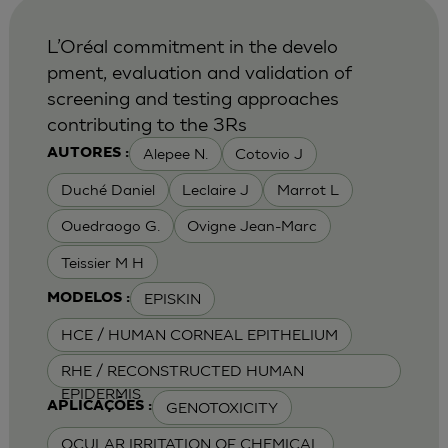
L’Oréal commitment in the develo
pment, evaluation and validation of
screening and testing approaches
contributing to the 3Rs
Alepee N.
Cotovio J
AUTORES :
Duché Daniel
Leclaire J
Marrot L
Ouedraogo G.
Ovigne Jean-Marc
Teissier M H
EPISKIN
MODELOS :
HCE / HUMAN CORNEAL EPITHELIUM
RHE / RECONSTRUCTED HUMAN
EPIDERMIS
GENOTOXICITY
APLICAÇÕES :
OCULAR IRRITATION OF CHEMICAL