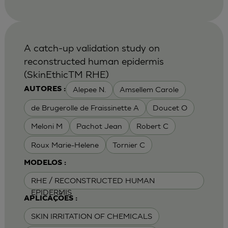
A catch-up validation study on
reconstructed human epidermis
(SkinEthicTM RHE)
Alepee N.
Amsellem Carole
AUTORES :
de Brugerolle de Fraissinette A
Doucet O
Meloni M
Pachot Jean
Robert C
Roux Marie-Helene
Tornier C
MODELOS :
RHE / RECONSTRUCTED HUMAN
EPIDERMIS
APLICAÇÕES :
SKIN IRRITATION OF CHEMICALS