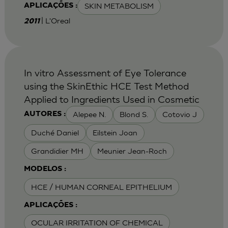
SKIN METABOLISM
APLICAÇÕES :
| L'Oreal
2011
In vitro Assessment of Eye Tolerance
using the SkinEthic HCE Test Method
Applied to Ingredients Used in Cosmetic
Alepee N.
Blond S.
Cotovio J
AUTORES :
Duché Daniel
Eilstein Joan
Grandidier MH
Meunier Jean-Roch
MODELOS :
HCE / HUMAN CORNEAL EPITHELIUM
APLICAÇÕES :
OCULAR IRRITATION OF CHEMICAL