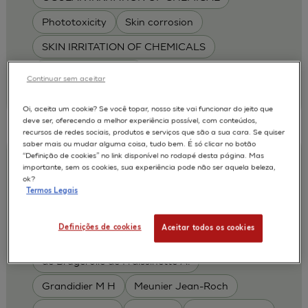
Phototoxicity
Skin corrosion
SKIN IRRITATION OF CHEMICALS
SKIN METABOLISM
Continuar sem aceitar
| L'Oréal
2011
Oi, aceita um cookie? Se você topar, nosso site vai funcionar do jeito que
deve ser, oferecendo a melhor experiência possível, com conteúdos,
recursos de redes sociais, produtos e serviços que são a sua cara. Se quiser
saber mais ou mudar alguma coisa, tudo bem. É só clicar no botão
“Definição de cookies” no link disponível no rodapé desta página. Mas
An Evaluation of the EpiSkinTM and
importante, sem os cookies, sua experiência pode não ser aquela beleza,
SkinEthicTM RHE test methods for
ok?
Termos Legais
predicting dermal toxicity using OECD
TG404
Definições de cookies
Aceitar todos os cookies
Alepee N.
Cotovio J
AUTORES :
de Brugerolle de Fraissinette A.
Grandidier M H
Meunier Jean-Roch