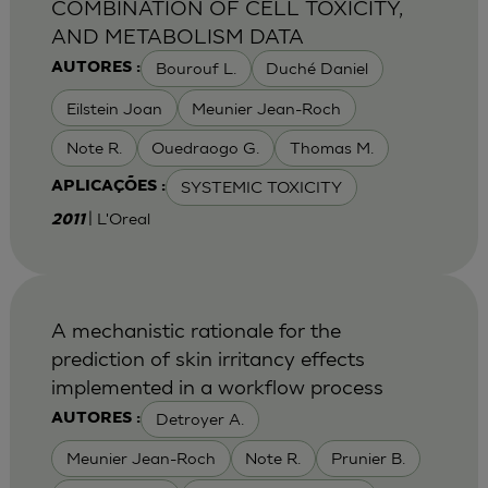
COMBINATION OF CELL TOXICITY,
AND METABOLISM DATA
Bourouf L.
Duché Daniel
AUTORES :
Eilstein Joan
Meunier Jean-Roch
Note R.
Ouedraogo G.
Thomas M.
SYSTEMIC TOXICITY
APLICAÇÕES :
| L'Oreal
2011
A mechanistic rationale for the
prediction of skin irritancy effects
implemented in a workflow process
Detroyer A.
AUTORES :
Meunier Jean-Roch
Note R.
Prunier B.