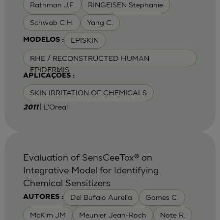
Rathman J.F.
RINGEISEN Stephanie
Schwab C.H.
Yang C.
EPISKIN
MODELOS :
RHE / RECONSTRUCTED HUMAN
EPIDERMIS
APLICAÇÕES :
SKIN IRRITATION OF CHEMICALS
| L'Oreal
2011
Evaluation of SensCeeTox® an
Integrative Model for Identifying
Chemical Sensitizers
Del Bufalo Aurelia
Gomes C.
AUTORES :
McKim JM
Meunier Jean-Roch
Note R.