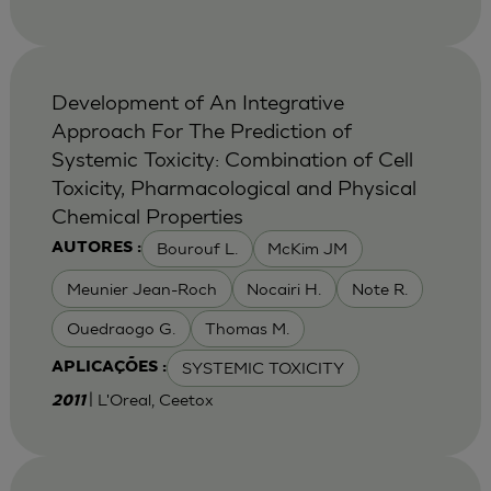
Development of An Integrative
Approach For The Prediction of
Systemic Toxicity: Combination of Cell
Toxicity, Pharmacological and Physical
Chemical Properties
Bourouf L.
McKim JM
AUTORES :
Meunier Jean-Roch
Nocairi H.
Note R.
Ouedraogo G.
Thomas M.
SYSTEMIC TOXICITY
APLICAÇÕES :
| L'Oreal, Ceetox
2011