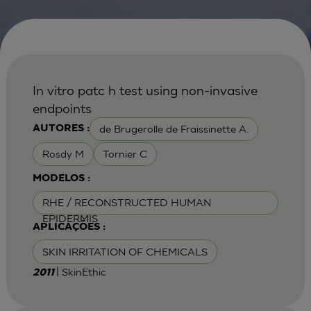
In vitro patc h test using non-invasive
endpoints
de Brugerolle de Fraissinette A.
AUTORES :
Rosdy M
Tornier C
MODELOS :
RHE / RECONSTRUCTED HUMAN
EPIDERMIS
APLICAÇÕES :
SKIN IRRITATION OF CHEMICALS
| SkinEthic
2011