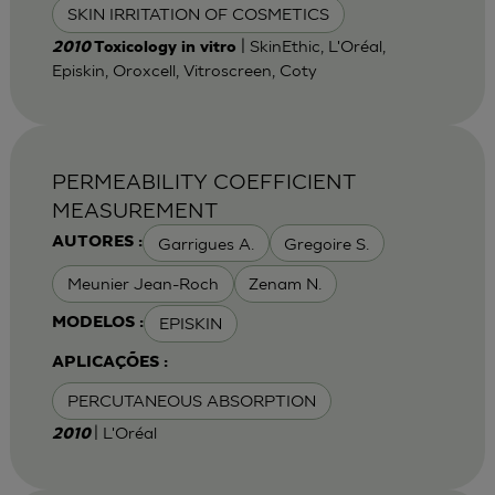
SKIN IRRITATION OF COSMETICS
| SkinEthic, L'Oréal,
2010
Toxicology in vitro
Episkin, Oroxcell, Vitroscreen, Coty
PERMEABILITY COEFFICIENT
MEASUREMENT
Garrigues A.
Gregoire S.
AUTORES :
Meunier Jean-Roch
Zenam N.
EPISKIN
MODELOS :
APLICAÇÕES :
PERCUTANEOUS ABSORPTION
| L'Oréal
2010