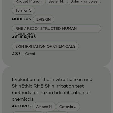
Roquet Manon
Seyler N.
Soler Francoise
Tornier C
EPISKIN
MODELOS :
RHE / RECONSTRUCTED HUMAN
EPIDERMIS
APLICAÇÕES :
SKIN IRRITATION OF CHEMICALS
| L'Oreal
2011
Evaluation of the in vitro EpiSkin and
SkinEthic RHE Skin Irritation test
methods for hazard identification of
chemicals
Alepee N.
Cotovio J
AUTORES :