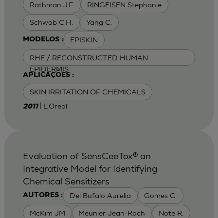
Rathman J.F.
RINGEISEN Stephanie
Schwab C.H.
Yang C.
EPISKIN
MODELOS :
RHE / RECONSTRUCTED HUMAN
EPIDERMIS
APLICAÇÕES :
SKIN IRRITATION OF CHEMICALS
| L'Oreal
2011
Evaluation of SensCeeTox® an
Integrative Model for Identifying
Chemical Sensitizers
Del Bufalo Aurelia
Gomes C.
AUTORES :
McKim JM
Meunier Jean-Roch
Note R.