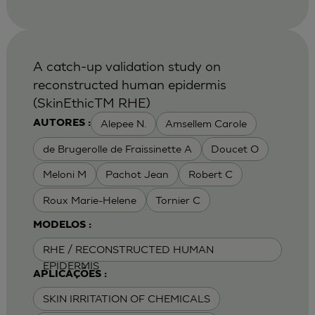
A catch-up validation study on
reconstructed human epidermis
(SkinEthicTM RHE)
Alepee N.
Amsellem Carole
AUTORES :
de Brugerolle de Fraissinette A
Doucet O
Meloni M
Pachot Jean
Robert C
Roux Marie-Helene
Tornier C
MODELOS :
RHE / RECONSTRUCTED HUMAN
EPIDERMIS
APLICAÇÕES :
SKIN IRRITATION OF CHEMICALS