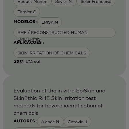
Roquet Manon
Seyler N.
Soler Francoise
Tornier C
EPISKIN
MODELOS :
RHE / RECONSTRUCTED HUMAN
EPIDERMIS
APLICAÇÕES :
SKIN IRRITATION OF CHEMICALS
| L'Oreal
2011
Evaluation of the in vitro EpiSkin and
SkinEthic RHE Skin Irritation test
methods for hazard identification of
chemicals
Alepee N.
Cotovio J
AUTORES :