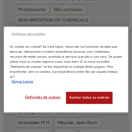
Phototoxicity
Skin corrosion
SKIN IRRITATION OF CHEMICALS
SKIN METABOLISM
Continuar sem aceitar
| L'Oréal
2011
Oi, aceita um cookie? Se você topar, nosso site vai funcionar do jeito que
deve ser, oferecendo a melhor experiência possível, com conteúdos,
recursos de redes sociais, produtos e serviços que são a sua cara. Se quiser
saber mais ou mudar alguma coisa, tudo bem. É só clicar no botão
“Definição de cookies” no link disponível no rodapé desta página. Mas
An Evaluation of the EpiSkinTM and
importante, sem os cookies, sua experiência pode não ser aquela beleza,
SkinEthicTM RHE test methods for
ok?
Termos Legais
predicting dermal toxicity using OECD
TG404
Definições de cookies
Aceitar todos os cookies
Alepee N.
Cotovio J
AUTORES :
de Brugerolle de Fraissinette A.
Grandidier M H
Meunier Jean-Roch