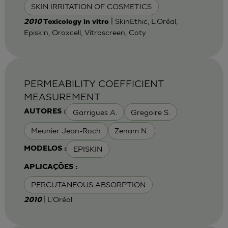
SKIN IRRITATION OF COSMETICS
| SkinEthic, L'Oréal,
2010
Toxicology in vitro
Episkin, Oroxcell, Vitroscreen, Coty
PERMEABILITY COEFFICIENT
MEASUREMENT
Garrigues A.
Gregoire S.
AUTORES :
Meunier Jean-Roch
Zenam N.
EPISKIN
MODELOS :
APLICAÇÕES :
PERCUTANEOUS ABSORPTION
| L'Oréal
2010