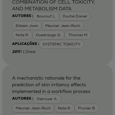
COMBINATION OF CELL TOXICITY,
AND METABOLISM DATA
Bourouf L.
Duché Daniel
AUTORES :
Eilstein Joan
Meunier Jean-Roch
Note R.
Ouedraogo G.
Thomas M.
SYSTEMIC TOXICITY
APLICAÇÕES :
| L'Oreal
2011
A mechanistic rationale for the
prediction of skin irritancy effects
implemented in a workflow process
Detroyer A.
AUTORES :
Meunier Jean-Roch
Note R.
Prunier B.