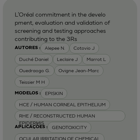
L’Oréal commitment in the develo
pment, evaluation and validation of
screening and testing approaches
contributing to the 3Rs
Alepee N.
Cotovio J
AUTORES :
Duché Daniel
Leclaire J
Marrot L
Ouedraogo G.
Ovigne Jean-Marc
Teissier M H
EPISKIN
MODELOS :
HCE / HUMAN CORNEAL EPITHELIUM
RHE / RECONSTRUCTED HUMAN
EPIDERMIS
GENOTOXICITY
APLICAÇÕES :
OCULAR IRRITATION OF CHEMICAL