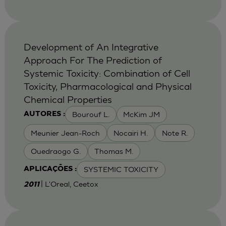
Development of An Integrative
Approach For The Prediction of
Systemic Toxicity: Combination of Cell
Toxicity, Pharmacological and Physical
Chemical Properties
Bourouf L.
McKim JM
AUTORES :
Meunier Jean-Roch
Nocairi H.
Note R.
Ouedraogo G.
Thomas M.
SYSTEMIC TOXICITY
APLICAÇÕES :
| L'Oreal, Ceetox
2011