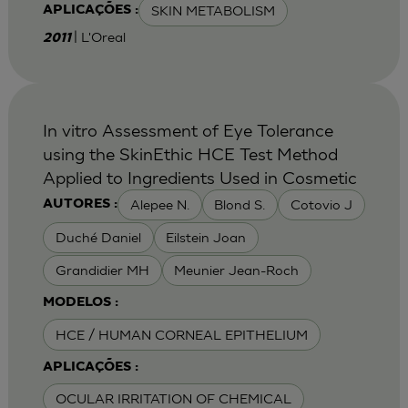
SKIN METABOLISM
APLICAÇÕES :
| L'Oreal
2011
In vitro Assessment of Eye Tolerance
using the SkinEthic HCE Test Method
Applied to Ingredients Used in Cosmetic
Alepee N.
Blond S.
Cotovio J
AUTORES :
Duché Daniel
Eilstein Joan
Grandidier MH
Meunier Jean-Roch
MODELOS :
HCE / HUMAN CORNEAL EPITHELIUM
APLICAÇÕES :
OCULAR IRRITATION OF CHEMICAL