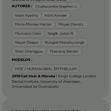
Challacombe Stephen J.
AUTORES :
Islam Ayesha
Kohli Arinder
Mora-Montes Hector
Moyes David L.
Murciano Celia
Naglik Julian R.
Nayar Deepa
Runglall Manohursingh
Shen Chengguo
Thavaraj Selvam
MODELOS :
HOE / HUMAN ORAL EPITHELIUM
| King’s College London
2010
Cell Host & Microbe
Dental Institute, University of Aberdeen,
Universidad de Guanajuato
Integrated in vitro vaginal safety