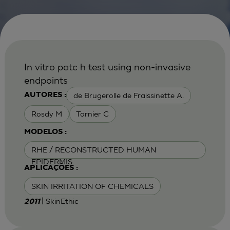
In vitro patc h test using non-invasive
endpoints
de Brugerolle de Fraissinette A.
AUTORES :
Rosdy M
Tornier C
MODELOS :
RHE / RECONSTRUCTED HUMAN
EPIDERMIS
APLICAÇÕES :
SKIN IRRITATION OF CHEMICALS
| SkinEthic
2011