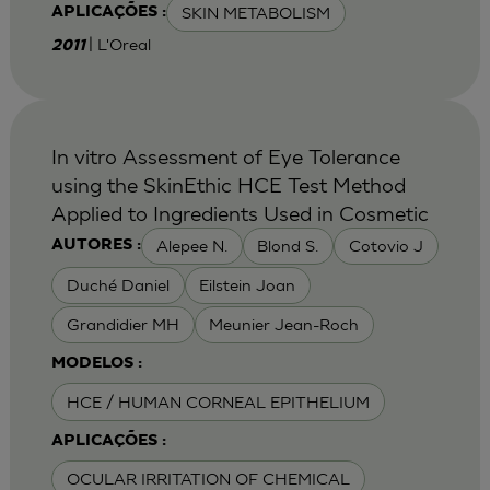
SKIN METABOLISM
APLICAÇÕES :
| L'Oreal
2011
In vitro Assessment of Eye Tolerance
using the SkinEthic HCE Test Method
Applied to Ingredients Used in Cosmetic
Alepee N.
Blond S.
Cotovio J
AUTORES :
Duché Daniel
Eilstein Joan
Grandidier MH
Meunier Jean-Roch
MODELOS :
HCE / HUMAN CORNEAL EPITHELIUM
APLICAÇÕES :
OCULAR IRRITATION OF CHEMICAL