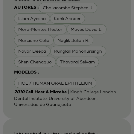
Challacombe Stephen J.
AUTORES :
Islam Ayesha
Kohli Arinder
Mora-Montes Hector
Moyes David L.
Murciano Celia
Naglik Julian R.
Nayar Deepa
Runglall Manohursingh
Shen Chengguo
Thavaraj Selvam
MODELOS :
HOE / HUMAN ORAL EPITHELIUM
| King’s College London
2010
Cell Host & Microbe
Dental Institute, University of Aberdeen,
Universidad de Guanajuato
Integrated in vitro vaginal safety