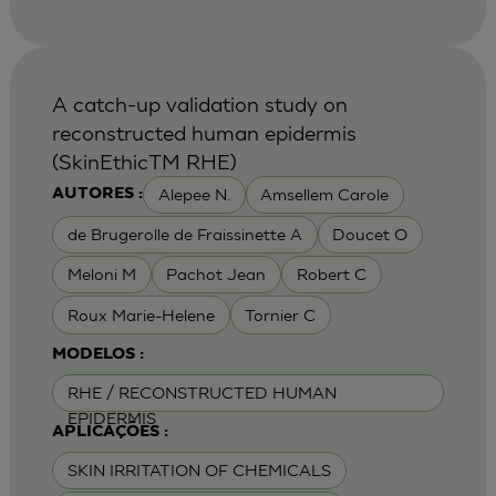
A catch-up validation study on
reconstructed human epidermis
(SkinEthicTM RHE)
Alepee N.
Amsellem Carole
AUTORES :
de Brugerolle de Fraissinette A
Doucet O
Meloni M
Pachot Jean
Robert C
Roux Marie-Helene
Tornier C
MODELOS :
RHE / RECONSTRUCTED HUMAN
EPIDERMIS
APLICAÇÕES :
SKIN IRRITATION OF CHEMICALS