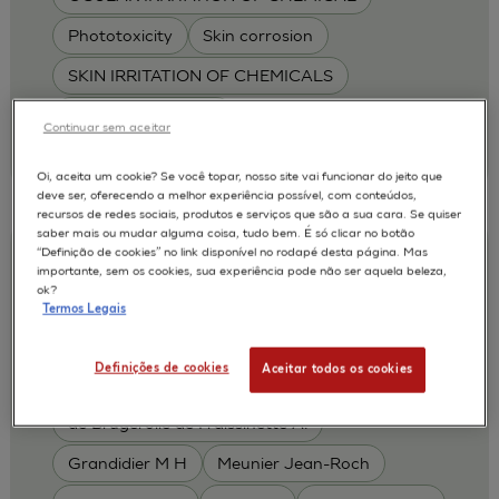
Phototoxicity
Skin corrosion
SKIN IRRITATION OF CHEMICALS
SKIN METABOLISM
Continuar sem aceitar
| L'Oréal
2011
Oi, aceita um cookie? Se você topar, nosso site vai funcionar do jeito que
deve ser, oferecendo a melhor experiência possível, com conteúdos,
recursos de redes sociais, produtos e serviços que são a sua cara. Se quiser
saber mais ou mudar alguma coisa, tudo bem. É só clicar no botão
“Definição de cookies” no link disponível no rodapé desta página. Mas
An Evaluation of the EpiSkinTM and
importante, sem os cookies, sua experiência pode não ser aquela beleza,
SkinEthicTM RHE test methods for
ok?
Termos Legais
predicting dermal toxicity using OECD
TG404
Definições de cookies
Aceitar todos os cookies
Alepee N.
Cotovio J
AUTORES :
de Brugerolle de Fraissinette A.
Grandidier M H
Meunier Jean-Roch