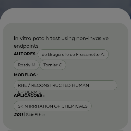
In vitro patc h test using non-invasive
endpoints
de Brugerolle de Fraissinette A.
AUTORES :
Rosdy M
Tornier C
MODELOS :
RHE / RECONSTRUCTED HUMAN
EPIDERMIS
APLICAÇÕES :
SKIN IRRITATION OF CHEMICALS
| SkinEthic
2011