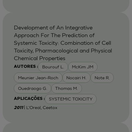
Development of An Integrative
Approach For The Prediction of
Systemic Toxicity: Combination of Cell
Toxicity, Pharmacological and Physical
Chemical Properties
Bourouf L.
McKim JM
AUTORES :
Meunier Jean-Roch
Nocairi H.
Note R.
Ouedraogo G.
Thomas M.
SYSTEMIC TOXICITY
APLICAÇÕES :
| L'Oreal, Ceetox
2011