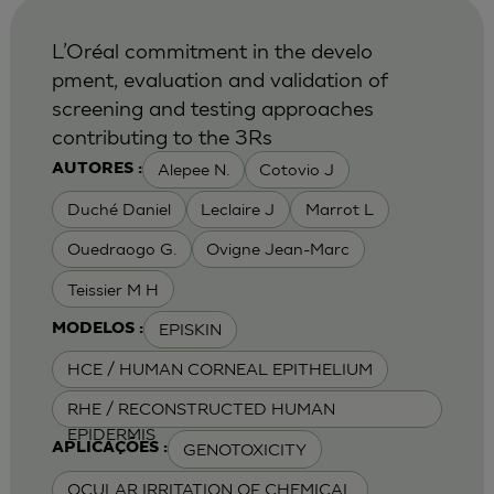
L’Oréal commitment in the develo
pment, evaluation and validation of
screening and testing approaches
contributing to the 3Rs
Alepee N.
Cotovio J
AUTORES :
Duché Daniel
Leclaire J
Marrot L
Ouedraogo G.
Ovigne Jean-Marc
Teissier M H
EPISKIN
MODELOS :
HCE / HUMAN CORNEAL EPITHELIUM
RHE / RECONSTRUCTED HUMAN
EPIDERMIS
GENOTOXICITY
APLICAÇÕES :
OCULAR IRRITATION OF CHEMICAL