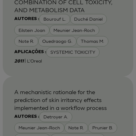
COMBINATION OF CELL TOXICITY,
AND METABOLISM DATA
Bourouf L.
Duché Daniel
AUTORES :
Eilstein Joan
Meunier Jean-Roch
Note R.
Ouedraogo G.
Thomas M.
SYSTEMIC TOXICITY
APLICAÇÕES :
| L'Oreal
2011
A mechanistic rationale for the
prediction of skin irritancy effects
implemented in a workflow process
Detroyer A.
AUTORES :
Meunier Jean-Roch
Note R.
Prunier B.