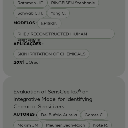
Rathman J.F.
RINGEISEN Stephanie
Schwab C.H.
Yang C.
EPISKIN
MODELOS :
RHE / RECONSTRUCTED HUMAN
EPIDERMIS
APLICAÇÕES :
SKIN IRRITATION OF CHEMICALS
| L'Oreal
2011
Evaluation of SensCeeTox® an
Integrative Model for Identifying
Chemical Sensitizers
Del Bufalo Aurelia
Gomes C.
AUTORES :
McKim JM
Meunier Jean-Roch
Note R.