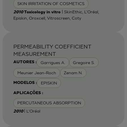
SKIN IRRITATION OF COSMETICS
| SkinEthic, L'Oréal,
2010
Toxicology in vitro
Episkin, Oroxcell, Vitroscreen, Coty
PERMEABILITY COEFFICIENT
MEASUREMENT
Garrigues A.
Gregoire S.
AUTORES :
Meunier Jean-Roch
Zenam N.
EPISKIN
MODELOS :
APLICAÇÕES :
PERCUTANEOUS ABSORPTION
| L'Oréal
2010