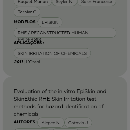
Roquet Manon
Seyler N.
Soler Francoise
Tornier C
EPISKIN
MODELOS :
RHE / RECONSTRUCTED HUMAN
EPIDERMIS
APLICAÇÕES :
SKIN IRRITATION OF CHEMICALS
| L'Oreal
2011
Evaluation of the in vitro EpiSkin and
SkinEthic RHE Skin Irritation test
methods for hazard identification of
chemicals
Alepee N.
Cotovio J
AUTORES :