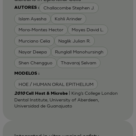
Challacombe Stephen J.
AUTORES :
Islam Ayesha
Kohli Arinder
Mora-Montes Hector
Moyes David L.
Murciano Celia
Naglik Julian R.
Nayar Deepa
Runglall Manohursingh
Shen Chengguo
Thavaraj Selvam
MODELOS :
HOE / HUMAN ORAL EPITHELIUM
| King’s College London
2010
Cell Host & Microbe
Dental Institute, University of Aberdeen,
Universidad de Guanajuato
Integrated in vitro vaginal safety