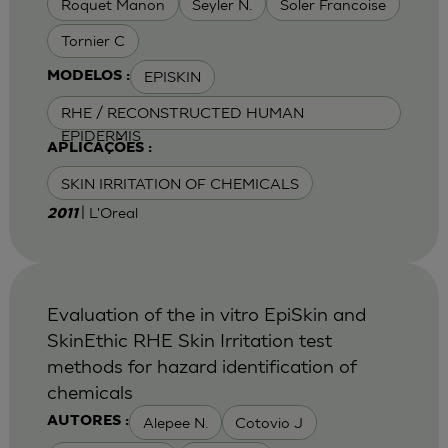
Roquet Manon
Seyler N.
Soler Francoise
Tornier C
EPISKIN
MODELOS :
RHE / RECONSTRUCTED HUMAN
EPIDERMIS
APLICAÇÕES :
SKIN IRRITATION OF CHEMICALS
| L'Oreal
2011
Evaluation of the in vitro EpiSkin and
SkinEthic RHE Skin Irritation test
methods for hazard identification of
chemicals
Alepee N.
Cotovio J
AUTORES :