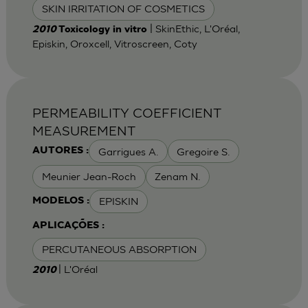
SKIN IRRITATION OF COSMETICS
| SkinEthic, L'Oréal,
2010
Toxicology in vitro
Episkin, Oroxcell, Vitroscreen, Coty
PERMEABILITY COEFFICIENT
MEASUREMENT
Garrigues A.
Gregoire S.
AUTORES :
Meunier Jean-Roch
Zenam N.
EPISKIN
MODELOS :
APLICAÇÕES :
PERCUTANEOUS ABSORPTION
| L'Oréal
2010