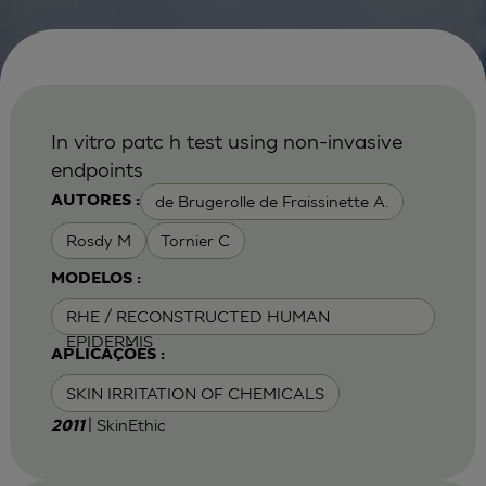
In vitro patc h test using non-invasive
endpoints
de Brugerolle de Fraissinette A.
AUTORES :
Rosdy M
Tornier C
MODELOS :
RHE / RECONSTRUCTED HUMAN
EPIDERMIS
APLICAÇÕES :
SKIN IRRITATION OF CHEMICALS
| SkinEthic
2011