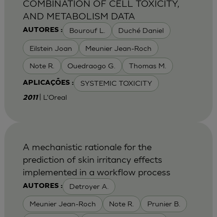
COMBINATION OF CELL TOXICITY,
AND METABOLISM DATA
Bourouf L.
Duché Daniel
AUTORES :
Eilstein Joan
Meunier Jean-Roch
Note R.
Ouedraogo G.
Thomas M.
SYSTEMIC TOXICITY
APLICAÇÕES :
| L'Oreal
2011
A mechanistic rationale for the
prediction of skin irritancy effects
implemented in a workflow process
Detroyer A.
AUTORES :
Meunier Jean-Roch
Note R.
Prunier B.