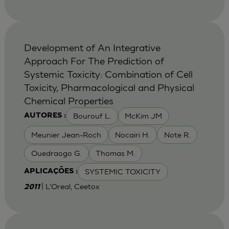
Development of An Integrative
Approach For The Prediction of
Systemic Toxicity: Combination of Cell
Toxicity, Pharmacological and Physical
Chemical Properties
Bourouf L.
McKim JM
AUTORES :
Meunier Jean-Roch
Nocairi H.
Note R.
Ouedraogo G.
Thomas M.
SYSTEMIC TOXICITY
APLICAÇÕES :
| L'Oreal, Ceetox
2011