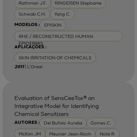
Rathman J.F.
RINGEISEN Stephanie
Schwab C.H.
Yang C.
EPISKIN
MODELOS :
RHE / RECONSTRUCTED HUMAN
EPIDERMIS
APLICAÇÕES :
SKIN IRRITATION OF CHEMICALS
| L'Oreal
2011
Evaluation of SensCeeTox® an
Integrative Model for Identifying
Chemical Sensitizers
Del Bufalo Aurelia
Gomes C.
AUTORES :
McKim JM
Meunier Jean-Roch
Note R.