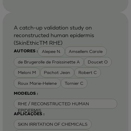
A catch-up validation study on
reconstructed human epidermis
(SkinEthicTM RHE)
Alepee N.
Amsellem Carole
AUTORES :
de Brugerolle de Fraissinette A
Doucet O
Meloni M
Pachot Jean
Robert C
Roux Marie-Helene
Tornier C
MODELOS :
RHE / RECONSTRUCTED HUMAN
EPIDERMIS
APLICAÇÕES :
SKIN IRRITATION OF CHEMICALS