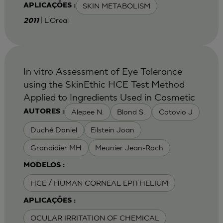
SKIN METABOLISM
APLICAÇÕES :
| L'Oreal
2011
In vitro Assessment of Eye Tolerance
using the SkinEthic HCE Test Method
Applied to Ingredients Used in Cosmetic
Alepee N.
Blond S.
Cotovio J
AUTORES :
Duché Daniel
Eilstein Joan
Grandidier MH
Meunier Jean-Roch
MODELOS :
HCE / HUMAN CORNEAL EPITHELIUM
APLICAÇÕES :
OCULAR IRRITATION OF CHEMICAL