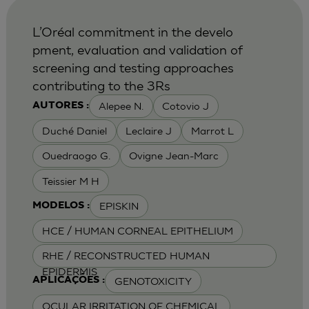
L’Oréal commitment in the develo
pment, evaluation and validation of
screening and testing approaches
contributing to the 3Rs
Alepee N.
Cotovio J
AUTORES :
Duché Daniel
Leclaire J
Marrot L
Ouedraogo G.
Ovigne Jean-Marc
Teissier M H
EPISKIN
MODELOS :
HCE / HUMAN CORNEAL EPITHELIUM
RHE / RECONSTRUCTED HUMAN
EPIDERMIS
GENOTOXICITY
APLICAÇÕES :
OCULAR IRRITATION OF CHEMICAL