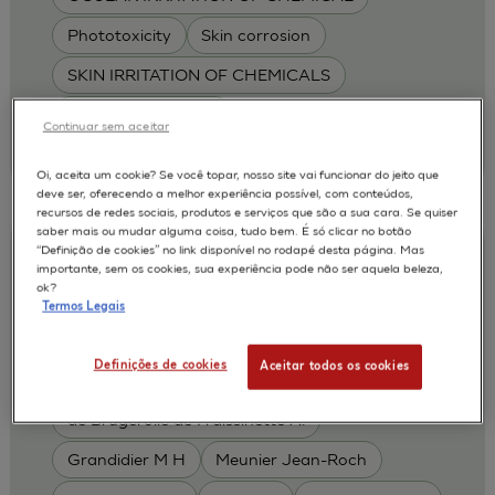
Phototoxicity
Skin corrosion
SKIN IRRITATION OF CHEMICALS
SKIN METABOLISM
Continuar sem aceitar
| L'Oréal
2011
Oi, aceita um cookie? Se você topar, nosso site vai funcionar do jeito que
deve ser, oferecendo a melhor experiência possível, com conteúdos,
recursos de redes sociais, produtos e serviços que são a sua cara. Se quiser
saber mais ou mudar alguma coisa, tudo bem. É só clicar no botão
“Definição de cookies” no link disponível no rodapé desta página. Mas
An Evaluation of the EpiSkinTM and
importante, sem os cookies, sua experiência pode não ser aquela beleza,
SkinEthicTM RHE test methods for
ok?
Termos Legais
predicting dermal toxicity using OECD
TG404
Definições de cookies
Aceitar todos os cookies
Alepee N.
Cotovio J
AUTORES :
de Brugerolle de Fraissinette A.
Grandidier M H
Meunier Jean-Roch