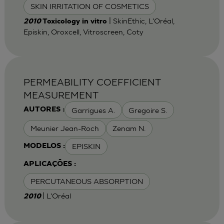
SKIN IRRITATION OF COSMETICS
| SkinEthic, L'Oréal,
2010
Toxicology in vitro
Episkin, Oroxcell, Vitroscreen, Coty
PERMEABILITY COEFFICIENT
MEASUREMENT
Garrigues A.
Gregoire S.
AUTORES :
Meunier Jean-Roch
Zenam N.
EPISKIN
MODELOS :
APLICAÇÕES :
PERCUTANEOUS ABSORPTION
| L'Oréal
2010