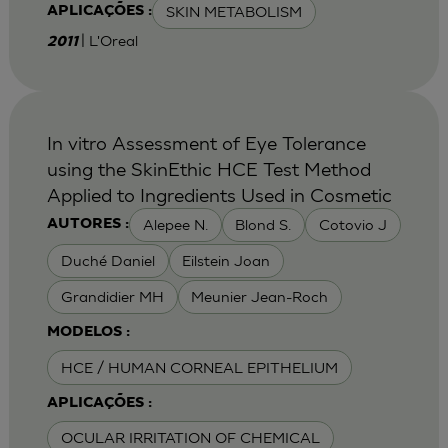
SKIN METABOLISM
APLICAÇÕES :
| L'Oreal
2011
In vitro Assessment of Eye Tolerance
using the SkinEthic HCE Test Method
Applied to Ingredients Used in Cosmetic
Alepee N.
Blond S.
Cotovio J
AUTORES :
Duché Daniel
Eilstein Joan
Grandidier MH
Meunier Jean-Roch
MODELOS :
HCE / HUMAN CORNEAL EPITHELIUM
APLICAÇÕES :
OCULAR IRRITATION OF CHEMICAL