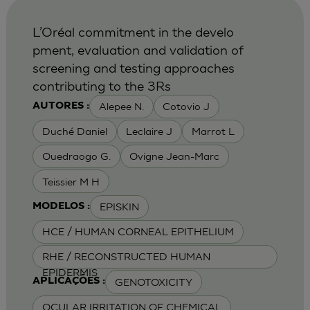
L’Oréal commitment in the develo
pment, evaluation and validation of
screening and testing approaches
contributing to the 3Rs
Alepee N.
Cotovio J
AUTORES :
Duché Daniel
Leclaire J
Marrot L
Ouedraogo G.
Ovigne Jean-Marc
Teissier M H
EPISKIN
MODELOS :
HCE / HUMAN CORNEAL EPITHELIUM
RHE / RECONSTRUCTED HUMAN
EPIDERMIS
GENOTOXICITY
APLICAÇÕES :
OCULAR IRRITATION OF CHEMICAL