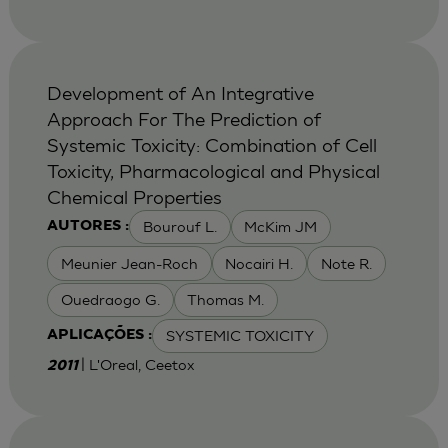
Development of An Integrative
Approach For The Prediction of
Systemic Toxicity: Combination of Cell
Toxicity, Pharmacological and Physical
Chemical Properties
Bourouf L.
McKim JM
AUTORES :
Meunier Jean-Roch
Nocairi H.
Note R.
Ouedraogo G.
Thomas M.
SYSTEMIC TOXICITY
APLICAÇÕES :
| L'Oreal, Ceetox
2011