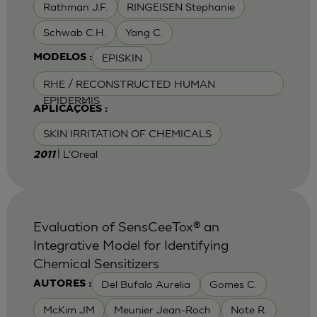
Rathman J.F.
RINGEISEN Stephanie
Schwab C.H.
Yang C.
EPISKIN
MODELOS :
RHE / RECONSTRUCTED HUMAN
EPIDERMIS
APLICAÇÕES :
SKIN IRRITATION OF CHEMICALS
| L'Oreal
2011
Evaluation of SensCeeTox® an
Integrative Model for Identifying
Chemical Sensitizers
Del Bufalo Aurelia
Gomes C.
AUTORES :
McKim JM
Meunier Jean-Roch
Note R.