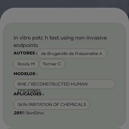
In vitro patc h test using non-invasive
endpoints
de Brugerolle de Fraissinette A.
AUTORES :
Rosdy M
Tornier C
MODELOS :
RHE / RECONSTRUCTED HUMAN
EPIDERMIS
APLICAÇÕES :
SKIN IRRITATION OF CHEMICALS
| SkinEthic
2011