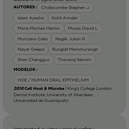
Challacombe Stephen J.
AUTORES :
Islam Ayesha
Kohli Arinder
Mora-Montes Hector
Moyes David L.
Murciano Celia
Naglik Julian R.
Nayar Deepa
Runglall Manohursingh
Shen Chengguo
Thavaraj Selvam
MODELOS :
HOE / HUMAN ORAL EPITHELIUM
| King’s College London
2010
Cell Host & Microbe
Dental Institute, University of Aberdeen,
Universidad de Guanajuato
Integrated in vitro vaginal safety