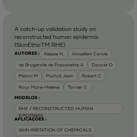
A catch-up validation study on
reconstructed human epidermis
(SkinEthicTM RHE)
Alepee N.
Amsellem Carole
AUTORES :
de Brugerolle de Fraissinette A
Doucet O
Meloni M
Pachot Jean
Robert C
Roux Marie-Helene
Tornier C
MODELOS :
RHE / RECONSTRUCTED HUMAN
EPIDERMIS
APLICAÇÕES :
SKIN IRRITATION OF CHEMICALS