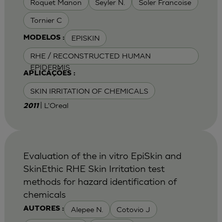
Roquet Manon
Seyler N.
Soler Francoise
Tornier C
EPISKIN
MODELOS :
RHE / RECONSTRUCTED HUMAN
EPIDERMIS
APLICAÇÕES :
SKIN IRRITATION OF CHEMICALS
| L'Oreal
2011
Evaluation of the in vitro EpiSkin and
SkinEthic RHE Skin Irritation test
methods for hazard identification of
chemicals
Alepee N.
Cotovio J
AUTORES :