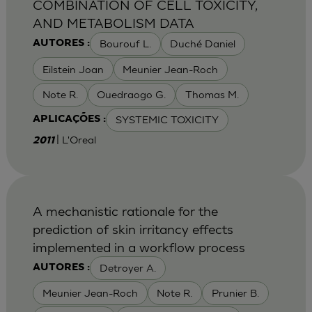
COMBINATION OF CELL TOXICITY,
AND METABOLISM DATA
Bourouf L.
Duché Daniel
AUTORES :
Eilstein Joan
Meunier Jean-Roch
Note R.
Ouedraogo G.
Thomas M.
SYSTEMIC TOXICITY
APLICAÇÕES :
| L'Oreal
2011
A mechanistic rationale for the
prediction of skin irritancy effects
implemented in a workflow process
Detroyer A.
AUTORES :
Meunier Jean-Roch
Note R.
Prunier B.