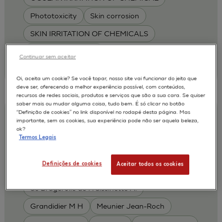
Phototoxicity
Skin corrosion
SKIN IRRITATION OF CHEMICALS
SKIN METABOLISM
Continuar sem aceitar
| L'Oréal
2011
Oi, aceita um cookie? Se você topar, nosso site vai funcionar do jeito que
deve ser, oferecendo a melhor experiência possível, com conteúdos,
recursos de redes sociais, produtos e serviços que são a sua cara. Se quiser
saber mais ou mudar alguma coisa, tudo bem. É só clicar no botão
“Definição de cookies” no link disponível no rodapé desta página. Mas
An Evaluation of the EpiSkinTM and
importante, sem os cookies, sua experiência pode não ser aquela beleza,
SkinEthicTM RHE test methods for
ok?
Termos Legais
predicting dermal toxicity using OECD
TG404
Definições de cookies
Aceitar todos os cookies
Alepee N.
Cotovio J
AUTORES :
de Brugerolle de Fraissinette A.
Grandidier M H
Meunier Jean-Roch