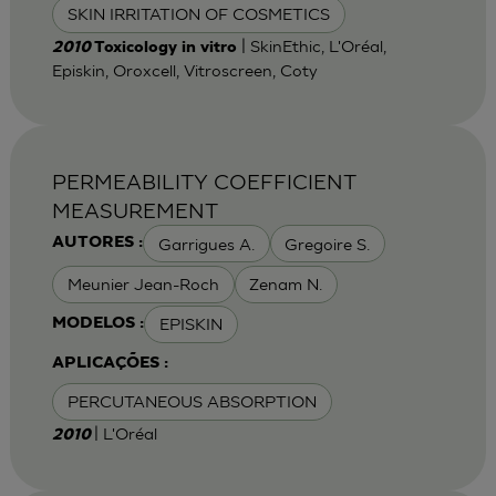
SKIN IRRITATION OF COSMETICS
| SkinEthic, L'Oréal,
2010
Toxicology in vitro
Episkin, Oroxcell, Vitroscreen, Coty
PERMEABILITY COEFFICIENT
MEASUREMENT
Garrigues A.
Gregoire S.
AUTORES :
Meunier Jean-Roch
Zenam N.
EPISKIN
MODELOS :
APLICAÇÕES :
PERCUTANEOUS ABSORPTION
| L'Oréal
2010