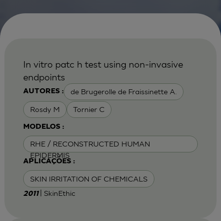
In vitro patc h test using non-invasive
endpoints
de Brugerolle de Fraissinette A.
AUTORES :
Rosdy M
Tornier C
MODELOS :
RHE / RECONSTRUCTED HUMAN
EPIDERMIS
APLICAÇÕES :
SKIN IRRITATION OF CHEMICALS
| SkinEthic
2011