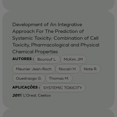
Development of An Integrative
Approach For The Prediction of
Systemic Toxicity: Combination of Cell
Toxicity, Pharmacological and Physical
Chemical Properties
Bourouf L.
McKim JM
AUTORES :
Meunier Jean-Roch
Nocairi H.
Note R.
Ouedraogo G.
Thomas M.
SYSTEMIC TOXICITY
APLICAÇÕES :
| L'Oreal, Ceetox
2011