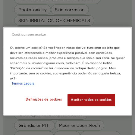
Phototoxicity
Skin corrosion
SKIN IRRITATION OF CHEMICALS
SKIN METABOLISM
Continuar sem aceitar
| L'Oréal
2011
Oi, aceita um cookie? Se você topar, nosso site vai funcionar do jeito que
deve ser, oferecendo a melhor experiência possível, com conteúdos,
recursos de redes sociais, produtos e serviços que são a sua cara. Se quiser
saber mais ou mudar alguma coisa, tudo bem. É só clicar no botão
“Definição de cookies” no link disponível no rodapé desta página. Mas
An Evaluation of the EpiSkinTM and
importante, sem os cookies, sua experiência pode não ser aquela beleza,
SkinEthicTM RHE test methods for
ok?
Termos Legais
predicting dermal toxicity using OECD
TG404
Definições de cookies
Aceitar todos os cookies
Alepee N.
Cotovio J
AUTORES :
de Brugerolle de Fraissinette A.
Grandidier M H
Meunier Jean-Roch