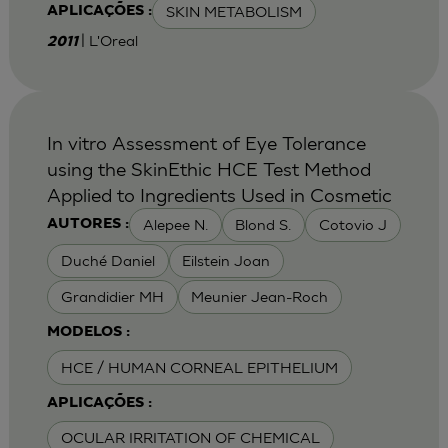
SKIN METABOLISM
APLICAÇÕES :
| L'Oreal
2011
In vitro Assessment of Eye Tolerance
using the SkinEthic HCE Test Method
Applied to Ingredients Used in Cosmetic
Alepee N.
Blond S.
Cotovio J
AUTORES :
Duché Daniel
Eilstein Joan
Grandidier MH
Meunier Jean-Roch
MODELOS :
HCE / HUMAN CORNEAL EPITHELIUM
APLICAÇÕES :
OCULAR IRRITATION OF CHEMICAL