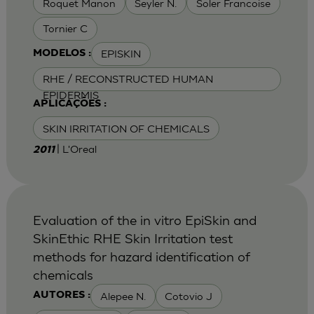
Roquet Manon
Seyler N.
Soler Francoise
Tornier C
EPISKIN
MODELOS :
RHE / RECONSTRUCTED HUMAN
EPIDERMIS
APLICAÇÕES :
SKIN IRRITATION OF CHEMICALS
| L'Oreal
2011
Evaluation of the in vitro EpiSkin and
SkinEthic RHE Skin Irritation test
methods for hazard identification of
chemicals
Alepee N.
Cotovio J
AUTORES :