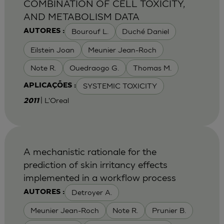
COMBINATION OF CELL TOXICITY,
AND METABOLISM DATA
Bourouf L.
Duché Daniel
AUTORES :
Eilstein Joan
Meunier Jean-Roch
Note R.
Ouedraogo G.
Thomas M.
SYSTEMIC TOXICITY
APLICAÇÕES :
| L'Oreal
2011
A mechanistic rationale for the
prediction of skin irritancy effects
implemented in a workflow process
Detroyer A.
AUTORES :
Meunier Jean-Roch
Note R.
Prunier B.