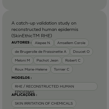
A catch-up validation study on
reconstructed human epidermis
(SkinEthicTM RHE)
Alepee N.
Amsellem Carole
AUTORES :
de Brugerolle de Fraissinette A
Doucet O
Meloni M
Pachot Jean
Robert C
Roux Marie-Helene
Tornier C
MODELOS :
RHE / RECONSTRUCTED HUMAN
EPIDERMIS
APLICAÇÕES :
SKIN IRRITATION OF CHEMICALS