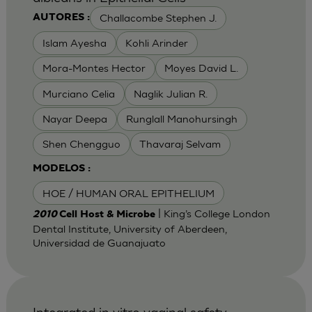
Challacombe Stephen J.
AUTORES :
Islam Ayesha
Kohli Arinder
Mora-Montes Hector
Moyes David L.
Murciano Celia
Naglik Julian R.
Nayar Deepa
Runglall Manohursingh
Shen Chengguo
Thavaraj Selvam
MODELOS :
HOE / HUMAN ORAL EPITHELIUM
| King’s College London
2010
Cell Host & Microbe
Dental Institute, University of Aberdeen,
Universidad de Guanajuato
Integrated in vitro vaginal safety