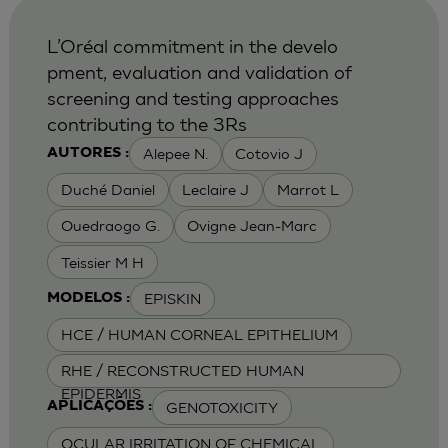
L’Oréal commitment in the develo
pment, evaluation and validation of
screening and testing approaches
contributing to the 3Rs
Alepee N.
Cotovio J
AUTORES :
Duché Daniel
Leclaire J
Marrot L
Ouedraogo G.
Ovigne Jean-Marc
Teissier M H
EPISKIN
MODELOS :
HCE / HUMAN CORNEAL EPITHELIUM
RHE / RECONSTRUCTED HUMAN
EPIDERMIS
GENOTOXICITY
APLICAÇÕES :
OCULAR IRRITATION OF CHEMICAL