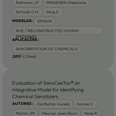
Rathman J.F.
RINGEISEN Stephanie
Schwab C.H.
Yang C.
EPISKIN
MODELOS :
RHE / RECONSTRUCTED HUMAN
EPIDERMIS
APLICAÇÕES :
SKIN IRRITATION OF CHEMICALS
| L'Oreal
2011
Evaluation of SensCeeTox® an
Integrative Model for Identifying
Chemical Sensitizers
Del Bufalo Aurelia
Gomes C.
AUTORES :
McKim JM
Meunier Jean-Roch
Note R.