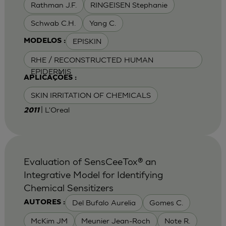
Rathman J.F.
RINGEISEN Stephanie
Schwab C.H.
Yang C.
EPISKIN
MODELOS :
RHE / RECONSTRUCTED HUMAN
EPIDERMIS
APLICAÇÕES :
SKIN IRRITATION OF CHEMICALS
| L'Oreal
2011
Evaluation of SensCeeTox® an
Integrative Model for Identifying
Chemical Sensitizers
Del Bufalo Aurelia
Gomes C.
AUTORES :
McKim JM
Meunier Jean-Roch
Note R.