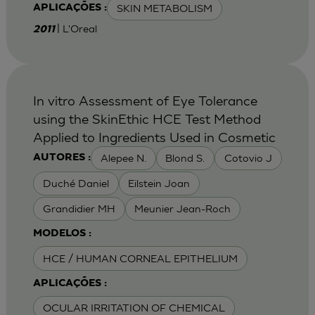
SKIN METABOLISM
APLICAÇÕES :
| L'Oreal
2011
In vitro Assessment of Eye Tolerance
using the SkinEthic HCE Test Method
Applied to Ingredients Used in Cosmetic
Alepee N.
Blond S.
Cotovio J
AUTORES :
Duché Daniel
Eilstein Joan
Grandidier MH
Meunier Jean-Roch
MODELOS :
HCE / HUMAN CORNEAL EPITHELIUM
APLICAÇÕES :
OCULAR IRRITATION OF CHEMICAL