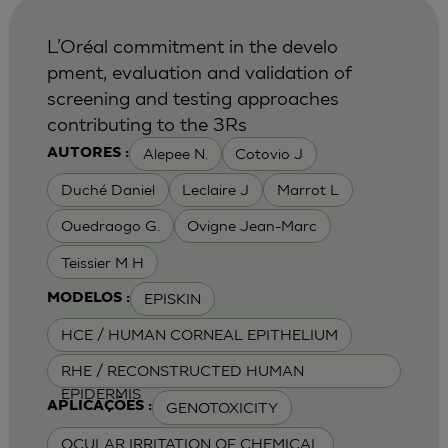
L’Oréal commitment in the develo
pment, evaluation and validation of
screening and testing approaches
contributing to the 3Rs
Alepee N.
Cotovio J
AUTORES :
Duché Daniel
Leclaire J
Marrot L
Ouedraogo G.
Ovigne Jean-Marc
Teissier M H
EPISKIN
MODELOS :
HCE / HUMAN CORNEAL EPITHELIUM
RHE / RECONSTRUCTED HUMAN
EPIDERMIS
GENOTOXICITY
APLICAÇÕES :
OCULAR IRRITATION OF CHEMICAL