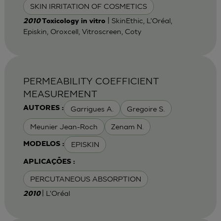
SKIN IRRITATION OF COSMETICS
| SkinEthic, L'Oréal,
2010
Toxicology in vitro
Episkin, Oroxcell, Vitroscreen, Coty
PERMEABILITY COEFFICIENT
MEASUREMENT
Garrigues A.
Gregoire S.
AUTORES :
Meunier Jean-Roch
Zenam N.
EPISKIN
MODELOS :
APLICAÇÕES :
PERCUTANEOUS ABSORPTION
| L'Oréal
2010