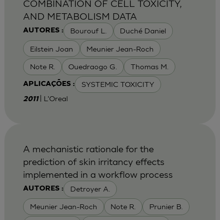
COMBINATION OF CELL TOXICITY,
AND METABOLISM DATA
Bourouf L.
Duché Daniel
AUTORES :
Eilstein Joan
Meunier Jean-Roch
Note R.
Ouedraogo G.
Thomas M.
SYSTEMIC TOXICITY
APLICAÇÕES :
| L'Oreal
2011
A mechanistic rationale for the
prediction of skin irritancy effects
implemented in a workflow process
Detroyer A.
AUTORES :
Meunier Jean-Roch
Note R.
Prunier B.