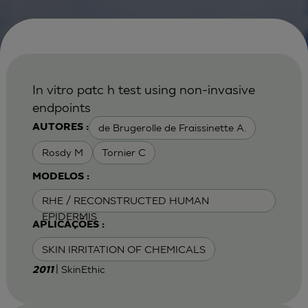
In vitro patc h test using non-invasive
endpoints
de Brugerolle de Fraissinette A.
AUTORES :
Rosdy M
Tornier C
MODELOS :
RHE / RECONSTRUCTED HUMAN
EPIDERMIS
APLICAÇÕES :
SKIN IRRITATION OF CHEMICALS
| SkinEthic
2011