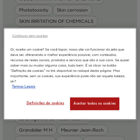
Phototoxicity
Skin corrosion
SKIN IRRITATION OF CHEMICALS
SKIN METABOLISM
Continuar sem aceitar
| L'Oréal
2011
Oi, aceita um cookie? Se você topar, nosso site vai funcionar do jeito que
deve ser, oferecendo a melhor experiência possível, com conteúdos,
recursos de redes sociais, produtos e serviços que são a sua cara. Se quiser
saber mais ou mudar alguma coisa, tudo bem. É só clicar no botão
“Definição de cookies” no link disponível no rodapé desta página. Mas
An Evaluation of the EpiSkinTM and
importante, sem os cookies, sua experiência pode não ser aquela beleza,
SkinEthicTM RHE test methods for
ok?
Termos Legais
predicting dermal toxicity using OECD
TG404
Definições de cookies
Aceitar todos os cookies
Alepee N.
Cotovio J
AUTORES :
de Brugerolle de Fraissinette A.
Grandidier M H
Meunier Jean-Roch