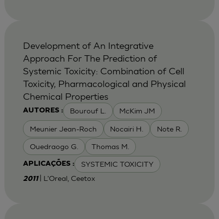
Development of An Integrative
Approach For The Prediction of
Systemic Toxicity: Combination of Cell
Toxicity, Pharmacological and Physical
Chemical Properties
Bourouf L.
McKim JM
AUTORES :
Meunier Jean-Roch
Nocairi H.
Note R.
Ouedraogo G.
Thomas M.
SYSTEMIC TOXICITY
APLICAÇÕES :
| L'Oreal, Ceetox
2011