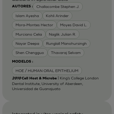
Challacombe Stephen J.
AUTORES :
Islam Ayesha
Kohli Arinder
Mora-Montes Hector
Moyes David L.
Murciano Celia
Naglik Julian R.
Nayar Deepa
Runglall Manohursingh
Shen Chengguo
Thavaraj Selvam
MODELOS :
HOE / HUMAN ORAL EPITHELIUM
| King’s College London
2010
Cell Host & Microbe
Dental Institute, University of Aberdeen,
Universidad de Guanajuato
Integrated in vitro vaginal safety