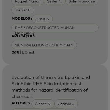
Roquet Manon
Seyler N.
Soler Francoise
Tornier C
EPISKIN
MODELOS :
RHE / RECONSTRUCTED HUMAN
EPIDERMIS
APLICAÇÕES :
SKIN IRRITATION OF CHEMICALS
| L'Oreal
2011
Evaluation of the in vitro EpiSkin and
SkinEthic RHE Skin Irritation test
methods for hazard identification of
chemicals
Alepee N.
Cotovio J
AUTORES :