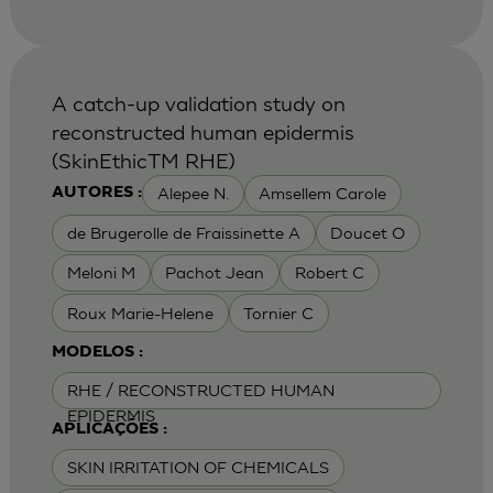
A catch-up validation study on
reconstructed human epidermis
(SkinEthicTM RHE)
Alepee N.
Amsellem Carole
AUTORES :
de Brugerolle de Fraissinette A
Doucet O
Meloni M
Pachot Jean
Robert C
Roux Marie-Helene
Tornier C
MODELOS :
RHE / RECONSTRUCTED HUMAN
EPIDERMIS
APLICAÇÕES :
SKIN IRRITATION OF CHEMICALS