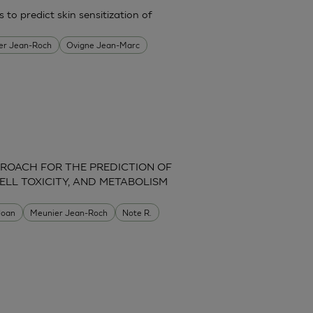
 to predict skin sensitization of
er Jean-Roch
Ovigne Jean-Marc
ROACH FOR THE PREDICTION OF
ELL TOXICITY, AND METABOLISM
 Joan
Meunier Jean-Roch
Note R.