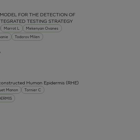
 MODEL FOR THE DETECTION OF
INTEGRATED TESTING STRATEGY
Marrot L
Mekenyan Ovanes
hanie
Todorov Milen
y
econstructed Human Epidermis (RHE)
uet Manon
Tornier C
DERMIS