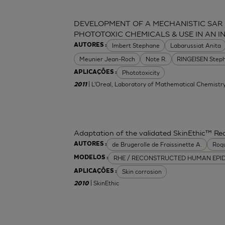
DEVELOPMENT OF A MECHANISTIC SAR
PHOTOTOXIC CHEMICALS & USE IN AN 
Imbert Stephane
Labarussiat Anita
AUTORES :
Meunier Jean-Roch
Note R.
RINGEISEN Step
Phototoxicity
APLICAÇÕES :
| L'Oreal, Laboratory of Mathematical Chemistr
2011
Adaptation of the validated SkinEthic™ R
de Brugerolle de Fraissinette A.
Roq
AUTORES :
RHE / RECONSTRUCTED HUMAN EPI
MODELOS :
Skin corrosion
APLICAÇÕES :
| SkinEthic
2010