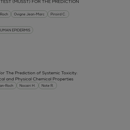
 TEST (MUSST) FOR THE PREDICTION
-Roch
Ovigne Jean-Marc
Piroird C.
UMAN EPIDERMIS
r The Prediction of Systemic Toxicity:
cal and Physical Chemical Properties
ean-Roch
Nocairi H.
Note R.