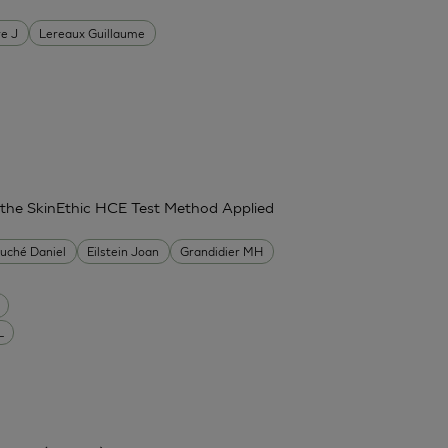
re J
Lereaux Guillaume
g the SkinEthic HCE Test Method Applied
uché Daniel
Eilstein Joan
Grandidier MH
L