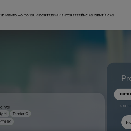
NDIMENTO AO CONSUMIDOR
TREINAMENTO
REFERÊNCIAS CIENTÍFICAS
APLICAÇÕES
struída
Pr
TEXTO
AUTOR
oints
dy M
Tornier C
DERMIS