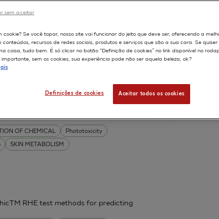
r sem aceitar
598
m cookie? Se você topar, nosso site vai funcionar do jeito que deve ser, oferecendo a melh
m conteúdos, recursos de redes sociais, produtos e serviços que são a sua cara. Se quise
 coisa, tudo bem. É só clicar no botão “Definição de cookies” no link disponível no roda
aluation and validation of screening
importante, sem os cookies, sua experiência pode não ser aquela beleza, ok?
e 3Rs
ais
l
Leclaire J
Marrot L
Ouedraogo G.
Definições de cookies
Aceitar todos os cookies
PITHELIUM
TION OF CHEMICAL
Phototoxicity
S
SKIN METABOLISM
thicTM RHE test methods for predicting