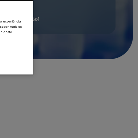
documents
[41 - 60]
or experiência
r saber mais ou
pé desta