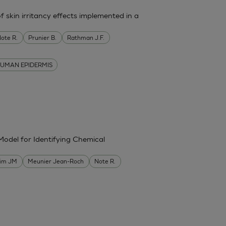
f skin irritancy effects implemented in a
ote R.
Prunier B.
Rathman J.F.
UMAN EPIDERMIS
Model for Identifying Chemical
im JM
Meunier Jean-Roch
Note R.