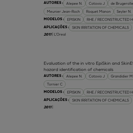
Alepee N.
Cotovio J
de Brugerolle
AUTORES :
Meunier Jean-Roch
Roquet Manon
Seyler N.
EPISKIN
RHE / RECONSTRUCTED H
MODELOS :
SKIN IRRITATION OF CHEMICALS
APLICAÇÕES :
| L'Oreal
2011
Evaluation of the in vitro EpiSkin and SkinE
hazard identification of chemicals
Alepee N.
Cotovio J
Grandidier 
AUTORES :
Tornier C
EPISKIN
RHE / RECONSTRUCTED H
MODELOS :
SKIN IRRITATION OF CHEMICALS
APLICAÇÕES :
|
2011