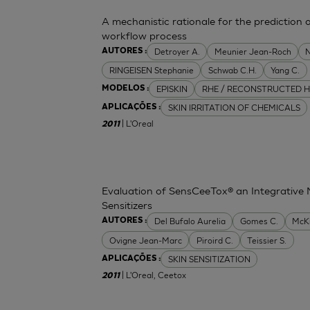
A mechanistic rationale for the prediction o
workflow process
Detroyer A.
Meunier Jean-Roch
N
AUTORES :
RINGEISEN Stephanie
Schwab C.H.
Yang C.
EPISKIN
RHE / RECONSTRUCTED H
MODELOS :
SKIN IRRITATION OF CHEMICALS
APLICAÇÕES :
| L'Oreal
2011
Evaluation of SensCeeTox® an Integrative 
Sensitizers
Del Bufalo Aurelia
Gomes C.
McK
AUTORES :
Ovigne Jean-Marc
Piroird C.
Teissier S.
SKIN SENSITIZATION
APLICAÇÕES :
| L'Oreal, Ceetox
2011