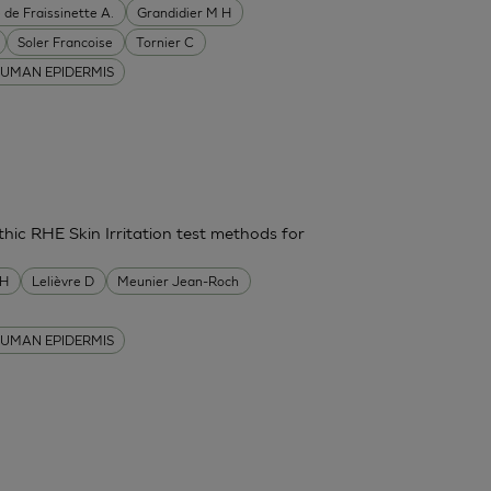
 de Fraissinette A.
Grandidier M H
Soler Francoise
Tornier C
UMAN EPIDERMIS
thic RHE Skin Irritation test methods for
MH
Lelièvre D
Meunier Jean-Roch
UMAN EPIDERMIS