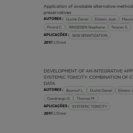
Application of available alternative methods
preservatives
Duché Daniel
Eilstein Joan
Meuni
AUTORES :
Piroird C.
RINGEISEN Stephanie
Teissier S.
SKIN SENSITIZATION
APLICAÇÕES :
| L'Oreal
2011
DEVELOPMENT OF AN INTEGRATIVE APP
SYSTEMIC TOXICITY: COMBINATION OF C
DATA
Bourouf L.
Duché Daniel
Eilstein
AUTORES :
Ouedraogo G.
Thomas M.
SYSTEMIC TOXICITY
APLICAÇÕES :
| L'Oreal
2011