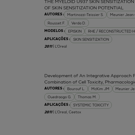
THE MYELOID U937 SKIN SENSITIZATION
OF SKIN SENSITIZATION POTENTIAL
Martinozzi-Teissier S.
Meunier Jean
AUTORES :
Rousset F.
Verda D.
EPISKIN
RHE / RECONSTRUCTED H
MODELOS :
SKIN SENSITIZATION
APLICAÇÕES :
| L'Oreal
2011
Development of An Integrative Approach Fo
Combination of Cell Toxicity, Pharmacologi
Bourouf L.
McKim JM
Meunier J
AUTORES :
Ouedraogo G.
Thomas M.
SYSTEMIC TOXICITY
APLICAÇÕES :
| L'Oreal, Ceetox
2011