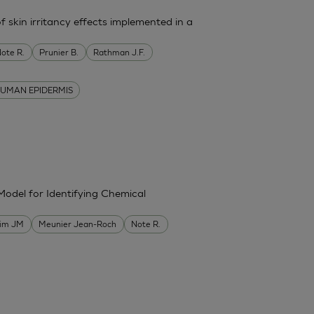
f skin irritancy effects implemented in a
ote R.
Prunier B.
Rathman J.F.
UMAN EPIDERMIS
Model for Identifying Chemical
im JM
Meunier Jean-Roch
Note R.