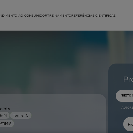
NDIMENTO AO CONSUMIDOR
TREINAMENTO
REFERÊNCIAS CIENTÍFICAS
APLICAÇÕES
struída
Pr
TEXTO
AUTOR
oints
dy M
Tornier C
DERMIS