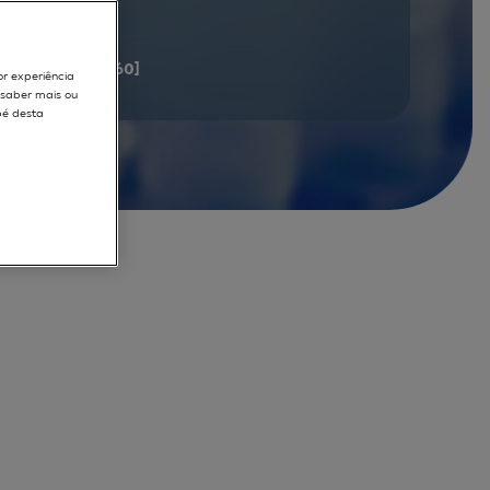
documents
[41 - 60]
or experiência
r saber mais ou
pé desta