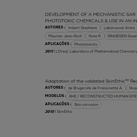
DEVELOPMENT OF A MECHANISTIC SAR
PHOTOTOXIC CHEMICALS & USE IN AN 
Imbert Stephane
Labarussiat Anita
AUTORES :
Meunier Jean-Roch
Note R.
RINGEISEN Step
Phototoxicity
APLICAÇÕES :
| L'Oreal, Laboratory of Mathematical Chemistr
2011
Adaptation of the validated SkinEthic™ R
de Brugerolle de Fraissinette A.
Roq
AUTORES :
RHE / RECONSTRUCTED HUMAN EPI
MODELOS :
Skin corrosion
APLICAÇÕES :
| SkinEthic
2010