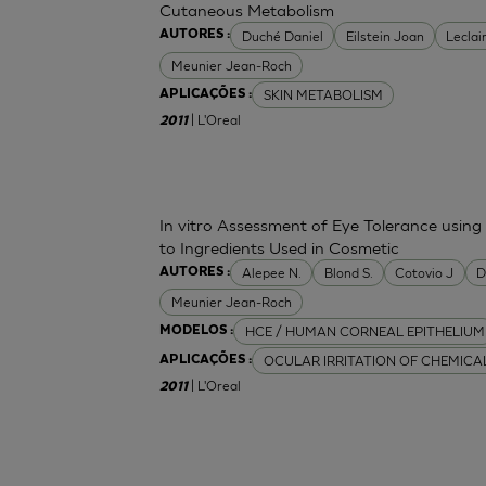
Cutaneous Metabolism
Duché Daniel
Eilstein Joan
Leclai
AUTORES :
Meunier Jean-Roch
SKIN METABOLISM
APLICAÇÕES :
| L'Oreal
2011
In vitro Assessment of Eye Tolerance usin
to Ingredients Used in Cosmetic
Alepee N.
Blond S.
Cotovio J
D
AUTORES :
Meunier Jean-Roch
HCE / HUMAN CORNEAL EPITHELIUM
MODELOS :
OCULAR IRRITATION OF CHEMICA
APLICAÇÕES :
| L'Oreal
2011