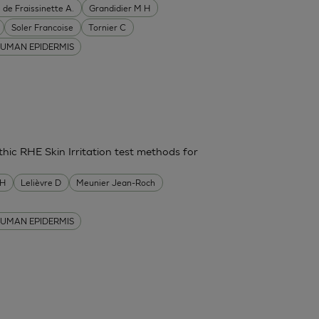
 de Fraissinette A.
Grandidier M H
Soler Francoise
Tornier C
UMAN EPIDERMIS
thic RHE Skin Irritation test methods for
MH
Lelièvre D
Meunier Jean-Roch
UMAN EPIDERMIS