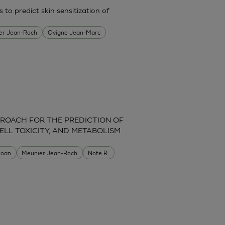
 to predict skin sensitization of
er Jean-Roch
Ovigne Jean-Marc
ROACH FOR THE PREDICTION OF
ELL TOXICITY, AND METABOLISM
 Joan
Meunier Jean-Roch
Note R.