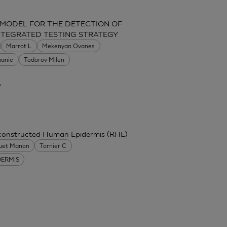
 MODEL FOR THE DETECTION OF
INTEGRATED TESTING STRATEGY
Marrot L
Mekenyan Ovanes
hanie
Todorov Milen
y
econstructed Human Epidermis (RHE)
uet Manon
Tornier C
DERMIS