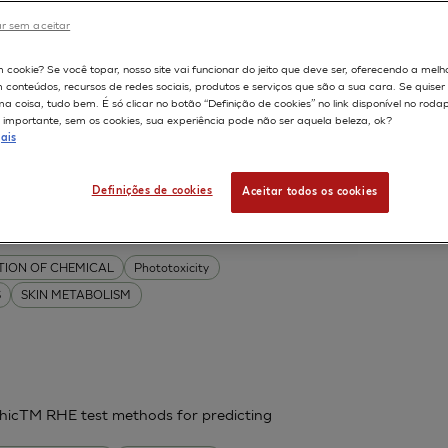
r sem aceitar
598
m cookie? Se você topar, nosso site vai funcionar do jeito que deve ser, oferecendo a melh
m conteúdos, recursos de redes sociais, produtos e serviços que são a sua cara. Se quise
 coisa, tudo bem. É só clicar no botão “Definição de cookies” no link disponível no roda
aluation and validation of screening
importante, sem os cookies, sua experiência pode não ser aquela beleza, ok?
e 3Rs
ais
l
Leclaire J
Marrot L
Ouedraogo G.
Definições de cookies
Aceitar todos os cookies
PITHELIUM
TION OF CHEMICAL
Phototoxicity
S
SKIN METABOLISM
thicTM RHE test methods for predicting