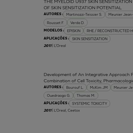
THE MYELOID U937 SKIN SENSITIZATION
OF SKIN SENSITIZATION POTENTIAL
Martinozzi-Teissier S.
Meunier Jean
AUTORES :
Rousset F.
Verda D.
EPISKIN
RHE / RECONSTRUCTED H
MODELOS :
SKIN SENSITIZATION
APLICAÇÕES :
| L'Oreal
2011
Development of An Integrative Approach Fo
Combination of Cell Toxicity, Pharmacologi
Bourouf L.
McKim JM
Meunier J
AUTORES :
Ouedraogo G.
Thomas M.
SYSTEMIC TOXICITY
APLICAÇÕES :
| L'Oreal, Ceetox
2011