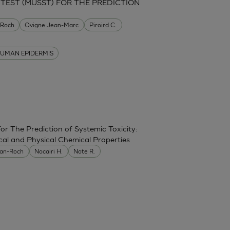
 TEST (MUSST) FOR THE PREDICTION
-Roch
Ovigne Jean-Marc
Piroird C.
UMAN EPIDERMIS
r The Prediction of Systemic Toxicity:
cal and Physical Chemical Properties
ean-Roch
Nocairi H.
Note R.