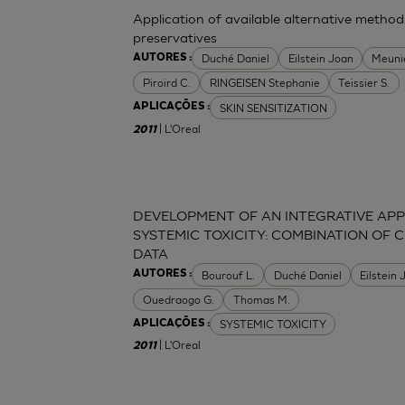
Application of available alternative methods
preservatives
Duché Daniel
Eilstein Joan
Meuni
AUTORES :
Piroird C.
RINGEISEN Stephanie
Teissier S.
SKIN SENSITIZATION
APLICAÇÕES :
| L'Oreal
2011
DEVELOPMENT OF AN INTEGRATIVE APP
SYSTEMIC TOXICITY: COMBINATION OF C
DATA
Bourouf L.
Duché Daniel
Eilstein
AUTORES :
Ouedraogo G.
Thomas M.
SYSTEMIC TOXICITY
APLICAÇÕES :
| L'Oreal
2011