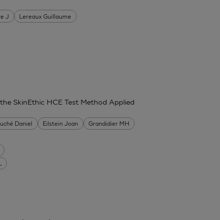
re J
Lereaux Guillaume
g the SkinEthic HCE Test Method Applied
uché Daniel
Eilstein Joan
Grandidier MH
L