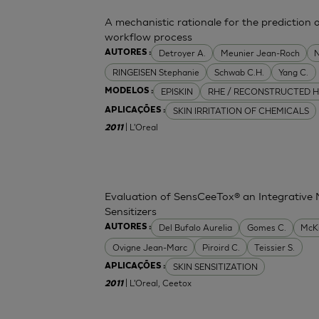
A mechanistic rationale for the prediction o
workflow process
Detroyer A.
Meunier Jean-Roch
N
AUTORES :
RINGEISEN Stephanie
Schwab C.H.
Yang C.
EPISKIN
RHE / RECONSTRUCTED H
MODELOS :
SKIN IRRITATION OF CHEMICALS
APLICAÇÕES :
| L'Oreal
2011
Evaluation of SensCeeTox® an Integrative 
Sensitizers
Del Bufalo Aurelia
Gomes C.
McK
AUTORES :
Ovigne Jean-Marc
Piroird C.
Teissier S.
SKIN SENSITIZATION
APLICAÇÕES :
| L'Oreal, Ceetox
2011