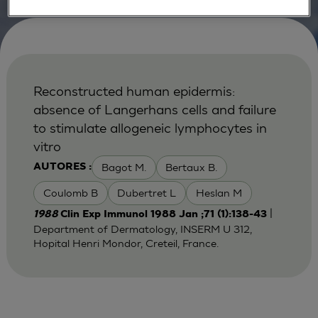
Reconstructed human epidermis:
absence of Langerhans cells and failure
to stimulate allogeneic lymphocytes in
vitro
Bagot M.
Bertaux B.
AUTORES :
Coulomb B
Dubertret L
Heslan M
|
1988
Clin Exp Immunol 1988 Jan ;71 (1):138-43
Department of Dermatology, INSERM U 312,
Hopital Henri Mondor, Creteil, France.