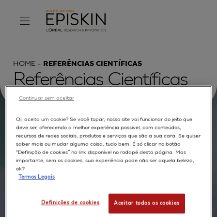
HOME
REFERÊNCIAS CIENTÍFICAS
Referências Científicas
Continuar sem aceitar
Oi, aceita um cookie? Se você topar, nosso site vai funcionar do jeito que
Procurar por :
deve ser, oferecendo a melhor experiência possível, com conteúdos,
recursos de redes sociais, produtos e serviços que são a sua cara. Se quiser
saber mais ou mudar alguma coisa, tudo bem. É só clicar no botão
TEXTO COMPLETO
MODELOS
APLICAÇÕES
“Definição de cookies” no link disponível no rodapé desta página. Mas
importante, sem os cookies, sua experiência pode não ser aquela beleza,
AUTORES
ok?
Termos Legais
Definições de cookies
Aceitar todos os cookies