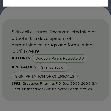
Skin cell cultures: Reconstructed skin as
a tool in the development of
dermatological drugs and formulations
;5 (4):177-189
Wauben-Penris Paulette J J
AUTORES :
Skin corrosion
APLICAÇÕES :
SKIN IRRITATION OF CHEMICALS
| Brocades Pharma, P.O. Box 5009, 2600 GA
1992
Delft, Netherlands Antilles Netherlands Antilles