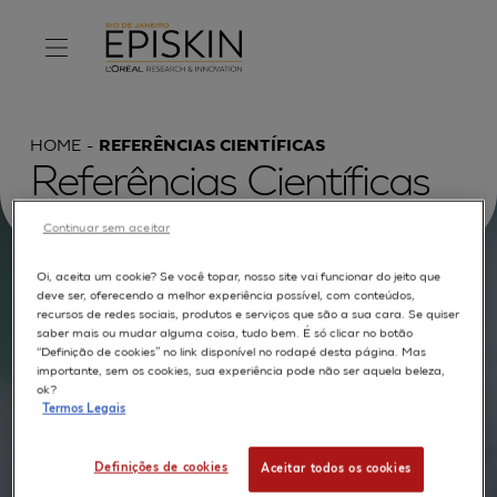
HOME
REFERÊNCIAS CIENTÍFICAS
Referências Científicas
Continuar sem aceitar
Oi, aceita um cookie? Se você topar, nosso site vai funcionar do jeito que
Procurar por :
deve ser, oferecendo a melhor experiência possível, com conteúdos,
recursos de redes sociais, produtos e serviços que são a sua cara. Se quiser
saber mais ou mudar alguma coisa, tudo bem. É só clicar no botão
TEXTO COMPLETO
MODELOS
APLICAÇÕES
“Definição de cookies” no link disponível no rodapé desta página. Mas
importante, sem os cookies, sua experiência pode não ser aquela beleza,
AUTORES
ok?
Termos Legais
Definições de cookies
Aceitar todos os cookies